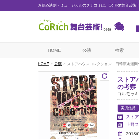
お薦め演劇・ミュージカルのクチコミは、CoRich舞台芸術
HOME
公演
検索
HOME
公演
ストアハウスコレクション 日韓演劇週間
ストア
の考察
コルモッキル
実演鑑賞
ストア
上野ス
2013/