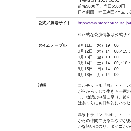
【発売日】2013/08/01
前売5000円、当日5500円
日本劇団・韓国劇団2本立て
公式／劇場サイト
http://www.storehouse.ne.jp/
※正式な公演情報は公式サ
タイムテーブル
9月11日（水）19：00
9月12日（木）14：00／19：
9月13日（金）19：00
9月14日（土）14：00／18：
9月15日（日）14：00
9月16日（月）14：00
説明
コルモッキル『鼠』・・・水
がらかろうじて生きる一家の
し、物語の中盤に至り、彼ら
はあまりにも日常的にハッピ
温泉ドラゴン『birth』
からの仲間であるユウジがあ
かな誘いにのり、ダイゴがか