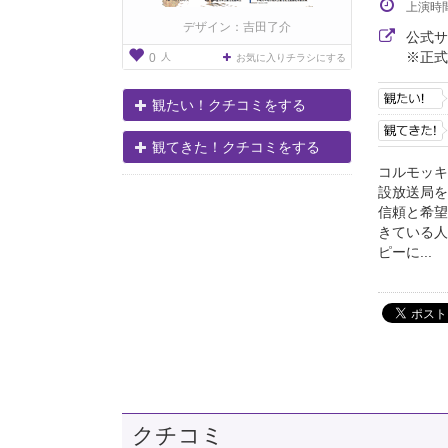
上演時
デザイン：吉田了介
公式
※正式
人
0
お気に入りチラシにする
観たい！クチコミをする
観てきた！クチコミをする
コルモッキ
設放送局を
信頼と希望
きている人
ピーに...
クチコミ