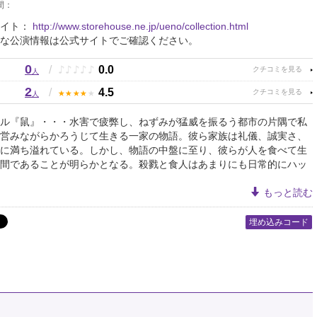
間：
サイト：
http://www.storehouse.ne.jp/ueno/collection.html
な公演情報は公式サイトでご確認ください。
0
♪
♪
♪
♪
♪
/
0.0
人
2
★
★
★
★
★
/
4.5
人
ル『鼠』・・・水害で疲弊し、ねずみが猛威を振るう都市の片隅で私
営みながらかろうじて生きる一家の物語。彼ら家族は礼儀、誠実さ、
に満ち溢れている。しかし、物語の中盤に至り、彼らが人を食べて生
間であることが明らかとなる。殺戮と食人はあまりにも日常的にハッ
もっと読む
埋め込みコード