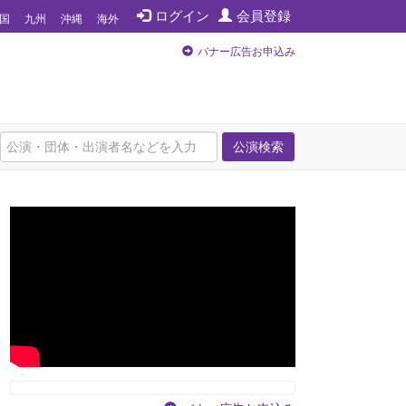
ログイン
会員登録
国
九州
沖縄
海外
バナー広告お申込み
公演検索