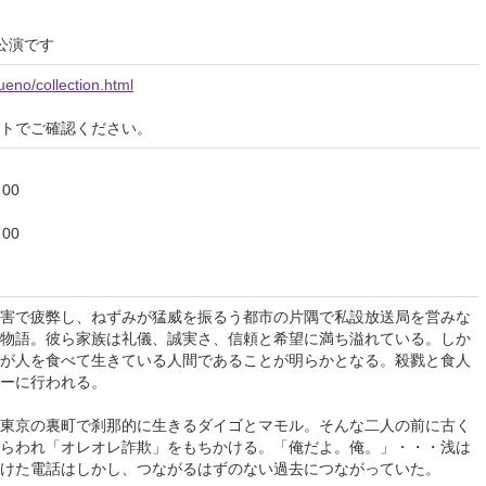
公演です
ueno/collection.html
イトでご確認ください。
00
00
害で疲弊し、ねずみが猛威を振るう都市の片隅で私設放送局を営みな
物語。彼ら家族は礼儀、誠実さ、信頼と希望に満ち溢れている。しか
が人を食べて生きている人間であることが明らかとなる。殺戮と食人
ーに行われる。
・・・東京の裏町で刹那的に生きるダイゴとマモル。そんな二人の前に古く
らわれ「オレオレ詐欺」をもちかける。「俺だよ。俺。」・・・浅は
けた電話はしかし、つながるはずのない過去につながっていた。