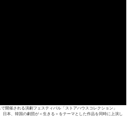
トハウスで開催される演劇フェ­スティバル「ストアハウスコレクション」
、日本、韓国の劇団が＜生きる＞をテ­ーマとした作品を同時に上演し