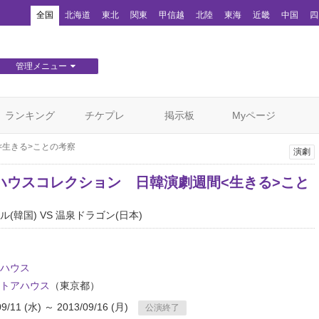
！
全国
北海道
東北
関東
甲信越
北陸
東海
近畿
中国
四
管理メニュー
団体WEBサイト管理
顧客管理
ランキング
チケプレ
掲示板
Myページ
<生きる>ことの考察
演劇
ハウスコレクション 日韓演劇週間<生きる>こと
(韓国) VS 温泉ドラゴン(日本)
ハウス
トアハウス
（東京都）
09/11 (水) ～ 2013/09/16 (月)
公演終了