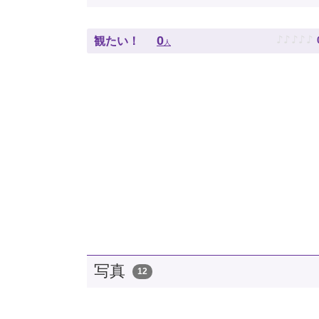
♪
♪
♪
♪
♪
0
観たい！
人
写真
12