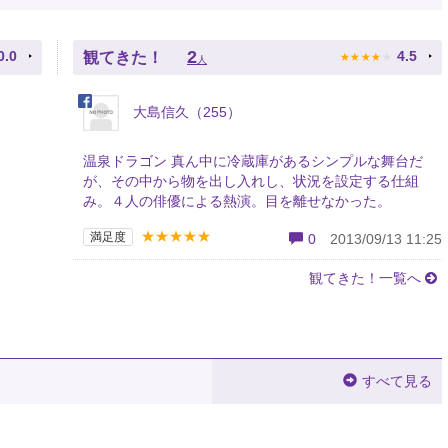
★
★
★
★
★
2
0.0
4.5
観てきた！
人
大島信久（255）
温泉ドラゴン 真ん中に冷蔵庫があるシンプルな舞台だ
が、その中から物を出し入れし、状況を設定する仕組
み。４人の俳優による熱演。目を離せなかった。
★★★★★
満足度
0
2013/09/13 11:25
観てきた！一覧へ
すべて見る