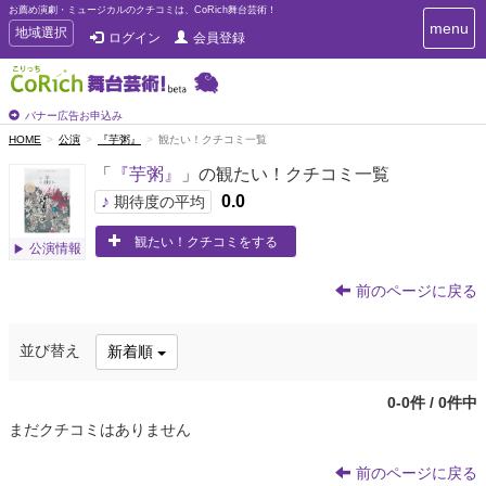
お薦め演劇・ミュージカルのクチコミは、CoRich舞台芸術！
T
menu
T
地域選択
ログイン
会員登録
o
o
g
g
g
g
l
l
バナー広告お申込み
e
e
HOME
公演
『芋粥』
観たい！クチコミ一覧
n
n
a
「
『芋粥』
」の観たい！クチコミ一覧
a
v
i
v
♪
0.0
期待度の平均
g
i
a
観たい！クチコミをする
g
公演情報
t
a
i
t
o
前のページに戻る
n
i
o
並び替え
新着順
n
0-0件 / 0件中
まだクチコミはありません
前のページに戻る