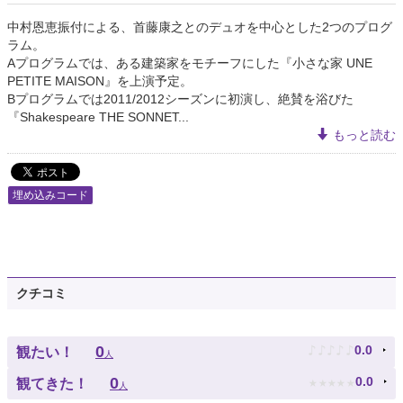
中村恩恵振付による、首藤康之とのデュオを中心とした2つのプログ
ラム。
Aプログラムでは、ある建築家をモチーフにした『小さな家 UNE
PETITE MAISON』を上演予定。
Bプログラムでは2011/2012シーズンに初演し、絶賛を浴びた
『Shakespeare THE SONNET...
もっと読む
埋め込みコード
クチコミ
♪
♪
♪
♪
♪
0
0.0
観たい！
人
★
★
★
★
★
0
0.0
観てきた！
人