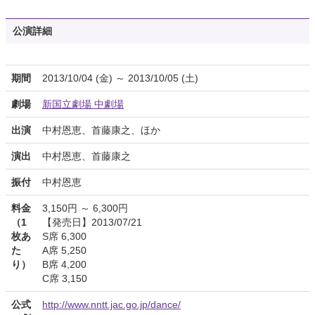
公演詳細
期間
2013/10/04 (金) ～ 2013/10/05 (土)
劇場
新国立劇場 中劇場
出演
中村恩恵、首藤康之、ほか
演出
中村恩恵、首藤康之
振付
中村恩恵
料金
3,150円 ～ 6,300円
（1
【発売日】2013/07/21
枚あ
S席 6,300
た
A席 5,250
り）
B席 4,200
C席 3,150
公式
http://www.nntt.jac.go.jp/dance/