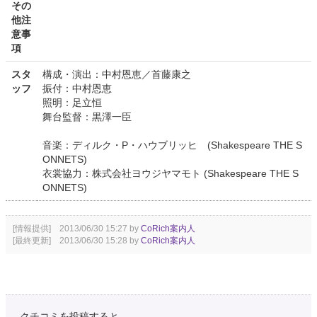
その
他注
意事
項
スタ
構成・演出：中村恩恵／首藤康之
ッフ
振付：中村恩恵
照明：足立恒
舞台監督：黒澤一臣
音楽：ディルク・P・ハウブリッヒ (Shakespeare THE S
ONNETS)
衣裳協力：株式会社ヨウジヤマモト (Shakespeare THE S
ONNETS)
[情報提供] 2013/06/30 15:27 by
CoRich案内人
[最終更新] 2013/06/30 15:28 by
CoRich案内人
クチコミを投稿すると