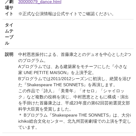
／劇
30000079_dance.html
場サ
イト
※正式な公演情報は公式サイトでご確認ください。
タイ
ムテ
ーブ
ル
説明
中村恩恵振付による、首藤康之とのデュオを中心とした2つ
のプログラム。
Aプログラムでは、ある建築家をモチーフにした『小さな
家 UNE PETITE MAISON』を上演予定。
Bプログラムでは2011/2012シーズンに初演し、絶賛を浴び
た『Shakespeare THE SONNETS』を再演します。
この作品で「詩人」「美青年」「オセロ」「シャイロッ
ク」など複数の役柄を演じ、中村恩恵とともに構成・演出
を手掛けた首藤康之は、平成23年度の第62回芸術選奨文部
科学大臣賞を受賞しました。
＊ Bプログラム『Shakespeare THE SONNETS』は、大分i
ichiko総合文化センター、北九州芸術劇場での上演を予定し
ています。