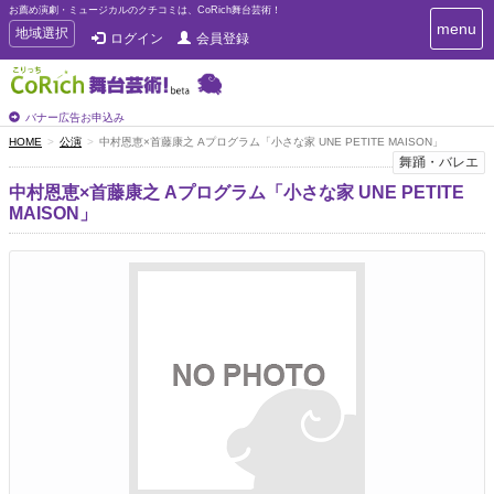
お薦め演劇・ミュージカルのクチコミは、CoRich舞台芸術！
T
menu
T
地域選択
ログイン
会員登録
o
o
g
g
g
g
l
l
バナー広告お申込み
e
e
HOME
公演
中村恩恵×首藤康之 Aプログラム「小さな家 UNE PETITE MAISON」
n
n
舞踊・バレエ
a
a
v
中村恩恵×首藤康之 Aプログラム「小さな家 UNE PETITE
i
v
MAISON」
g
i
a
g
t
a
i
t
o
n
i
o
n