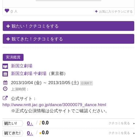
人
0
お気に入りチラシにする
観たい！クチコミをする
観てきた！クチコミをする
実演鑑賞
新国立劇場
新国立劇場 中劇場
（東京都）
2013/10/04 (金) ～ 2013/10/05 (土)
公演終了
上演時間：
公式サイト：
http://www.nntt.jac.go.jp/dance/30000079_dance.html
※正式な公演情報は公式サイトでご確認ください。
0
/
0.0
人
0
/
0.0
人