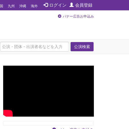
ログイン
会員登録
国
九州
沖縄
海外
バナー広告お申込み
公演検索