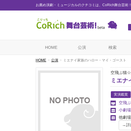
お薦め演劇・ミュージカルのクチコミは、CoRich舞台芸術
HOME
公演
検索
HOME
公演
ミエナイ家族のハロー・マイ・ゴースト
空飛ぶ猫☆
ミエナ
実演鑑賞
空飛ぶ
小劇場
他劇場