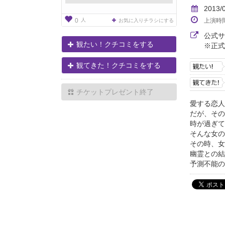
2013/
人
上演時
0
お気に入りチラシにする
公式
観たい！クチコミをする
※正式
観てきた！クチコミをする
チケットプレゼント終了
愛する恋人
だが、その
時が過ぎて
そんな女の
その時、女
幽霊との結
予測不能の