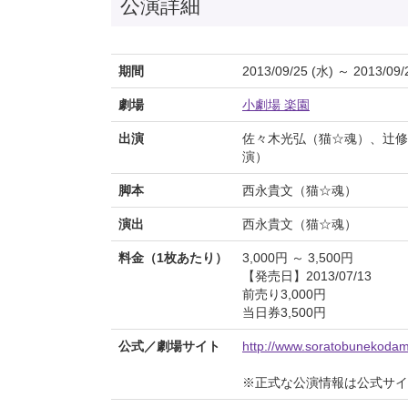
公演詳細
期間
2013/09/25 (水) ～ 2013/09/
劇場
小劇場 楽園
出演
佐々木光弘（猫☆魂）、辻修
演）
脚本
西永貴文（猫☆魂）
演出
西永貴文（猫☆魂）
料金（1枚あたり）
3,000円 ～ 3,500円
【発売日】2013/07/13
前売り3,000円
当日券3,500円
公式／劇場サイト
http://www.soratobunekodam
※正式な公演情報は公式サ