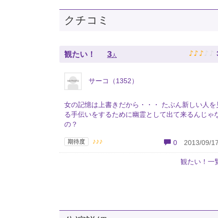
クチコミ
♪
♪
♪
♪
♪
3
観たい！
人
サーコ（1352）
女の記憶は上書きだから・・・ たぶん新しい人を
る手伝いをするために幽霊として出て来るんじゃ
の？
♪♪♪
期待度
0
2013/09/17
観たい！一