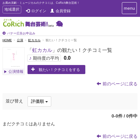
お薦め演劇・ミュージカルのクチコミは、CoRich舞台芸術！
T
menu
T
地域選択
ログイン
会員登録
o
o
g
g
g
g
l
l
バナー広告お申込み
e
e
HOME
公演
虹カカル
観たい！クチコミ一覧
n
n
a
「
虹カカル
」の観たい！クチコミ一覧
a
v
i
v
♪
0.0
期待度の平均
g
i
a
観たい！クチコミをする
g
公演情報
t
a
i
t
o
前のページに戻る
n
i
o
並び替え
評価順
n
0-0件 / 0件中
まだクチコミはありません
前のページに戻る