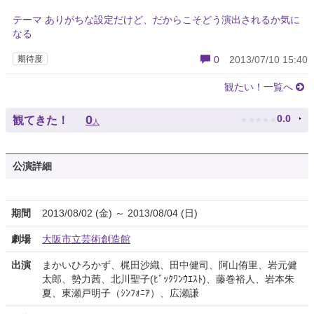
テーマ ありがちな設定だけど、だからこそどう演出されるか気に
なる
期待度
0
2013/07/10 15:40
観たい！一覧へ
★
★
★
★
★
0
0.0
観てきた！
人
公演詳細
期間
2013/08/02 (金) ～ 2013/08/04 (日)
劇場
大阪市立芸術創造館
出演
まかいひろかず、梶田沙織、田中健司、阿山侑里、岩元健
太郎、勢力茜、北川聖子(ﾋﾞｯｸﾜﾝｳｴｽﾄ)、藤巻裕人、岩本朱
夏、東瀬戸明子（ｼﾝﾌｫﾆｱ）、広瀬謙