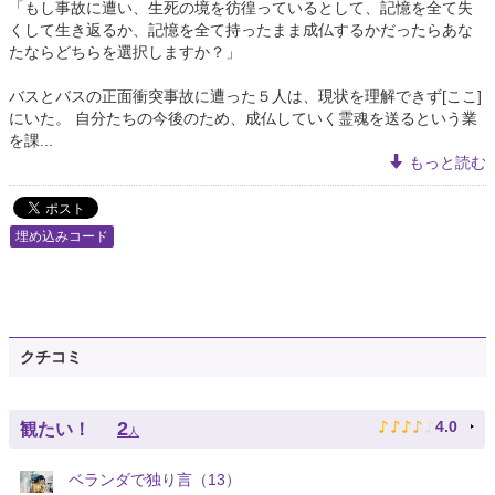
「もし事故に遭い、生死の境を彷徨っているとして、記憶を全て失
くして生き返るか、記憶を全て持ったまま成仏するかだったらあな
たならどちらを選択しますか？」
バスとバスの正面衝突事故に遭った５人は、現状を理解できず[ここ]
にいた。 自分たちの今後のため、成仏していく霊魂を送るという業
を課...
もっと読む
埋め込みコード
クチコミ
♪
♪
♪
♪
♪
2
4.0
観たい！
人
ベランダで独り言（13）