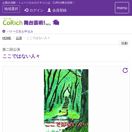
お薦め演劇・ミュージカルのクチコミは、CoRich舞台芸術！
T
menu
T
地域選択
ログイン
会員登録
o
o
g
g
g
g
l
l
バナー広告お申込み
e
e
HOME
公演
ここではない人々
n
n
演劇
a
a
v
第二回公演
i
v
ここではない人々
g
i
a
g
t
a
i
t
o
n
i
o
n