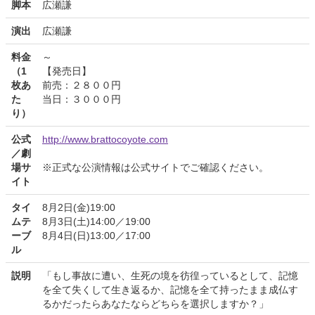
脚本
広瀬謙
演出
広瀬謙
料金
～
（1
【発売日】
枚あ
前売：２８００円
た
当日：３０００円
り）
公式
http://www.brattocoyote.com
／劇
場サ
※正式な公演情報は公式サイトでご確認ください。
イト
タイ
8月2日(金)19:00
ムテ
8月3日(土)14:00／19:00
ーブ
8月4日(日)13:00／17:00
ル
説明
「もし事故に遭い、生死の境を彷徨っているとして、記憶
を全て失くして生き返るか、記憶を全て持ったまま成仏す
るかだったらあなたならどちらを選択しますか？」