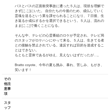
バスとバスの正面衝突事故に遭った５人は、現状を理解で
きず[ここ]にいた。 自分たちの今後のため、成仏していく
霊魂を送るという業を課せられることになり、７日後、生
き返るか成仏するかを選択できるという。５人は、流れの
まま[ここ]で働くことになる。
そんな中、テレビの心霊番組のロケが予定され、テレビ局
のスタッフがロケハンにやって来る。５人は、生きてる者
との接触を禁止されている。違反すれば目的を達成するこ
とはできない。
もともと霊体であるがゆえ、見えないはずだったが…。
Bratto coyote、今年の夏も挑み、暴れ、苦しみ、もがき、
笑います！
その
他注
意事
項
スタ
ッフ