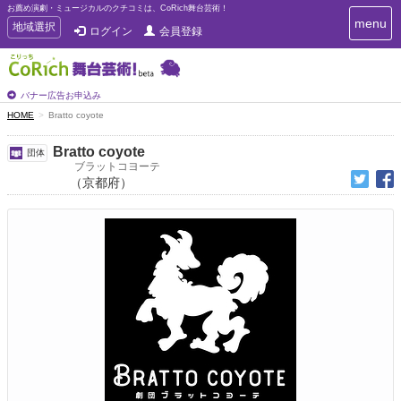
お薦め演劇・ミュージカルのクチコミは、CoRich舞台芸術！
T
menu
T
地域選択
ログイン
会員登録
o
o
g
g
g
g
l
l
バナー広告お申込み
e
e
HOME
Bratto coyote
n
n
a
a
v
Bratto coyote
団体
i
v
ブラットコヨーテ
g
（京都府）
i
a
g
t
a
i
t
o
n
i
o
n