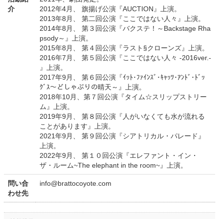
介
2012年4月、 旗揚げ公演『AUCTION』上演。
2013年8月、 第二回公演『ここではない人々』上演。
2014年8月、 第３回公演『バクステ！～Backstage Rha
psody～』上演。
2015年8月、 第４回公演『ラスト§クローンズ』上演。
2016年7月、 第５回公演『ここではない人々 -2016ver.-
』上演。
2017年9月、 第６回公演『ｲｯﾄ･ﾌｧｲﾝｽﾞ･ｷｬｯﾂ･ｱﾝﾄﾞ･ﾄﾞｯ
ｸﾞｽ～どしゃぶりの晴天～』上演。
2018年10月、第７回公演『タイム☆スリップストリー
ム』上演。
2019年9月、 第８回公演『人がいなくても水が流れる
ことがあります』上演。
2021年9月、 第９回公演『シアトリカル・パレード』
上演。
2022年9月、 第１０回公演『エレファント・イン・
ザ・ルーム~The elephant in the room~』上演。
問い合
info@brattocoyote.com
わせ先