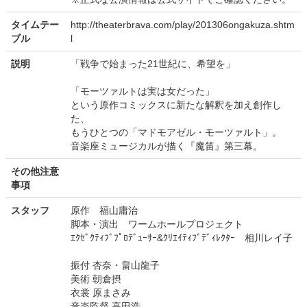
タイムテー
http://theaterbrava.com/play/201306ongakuza.shtm
ブル
l
説明
「戦争で始まった21世紀に、希望を」
「モーツァルトは実は女だった」
という原作コミックスに新たな解釈を加え創作し
た、
もうひとつの「マドモアゼル・モーツァルト」。
音楽座ミュージカルが描く『魔笛』第三幕。
その他注意
事項
スタッフ
原作 福山庸治
脚本・演出 ワームホールプロジェクト
ｴｸｾﾞｸﾃｨﾌﾞﾌﾟﾛﾃﾞｭｰｻｰ&ｸﾘｴｲﾃｨﾌﾞﾃﾞｨﾚｸﾀｰ 相川レイ子
振付 杏奈・畠山龍子
美術 朝倉摂
衣裳 原まさみ
音楽監督 高田浩