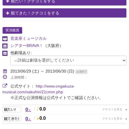
観たい！クチコミをする
観てきた！クチコミをする
実演鑑賞
音楽座ミュージカル
シアターBRAVA！
（大阪府）
他劇場あり:
2013/06/29 (土) ～ 2013/06/30 (日)
公演終了
上演時間：
公式サイト：
http://www.ongakuza-
musical.com/sakuhin/21cmm.php
※正式な公演情報は公式サイトでご確認ください。
0
/
0.0
人
0
/
0.0
人