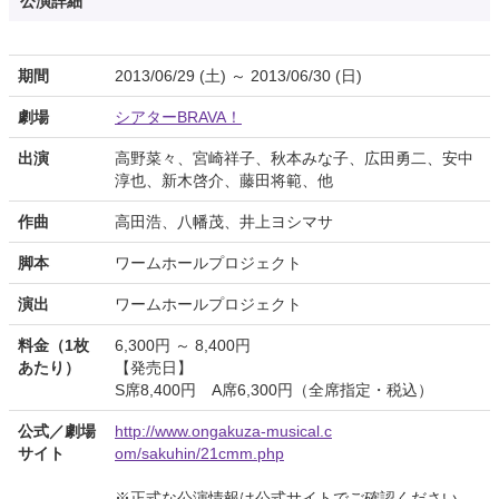
公演詳細
期間
2013/06/29 (土) ～ 2013/06/30 (日)
劇場
シアターBRAVA！
出演
高野菜々、宮崎祥子、秋本みな子、広田勇二、安中
淳也、新木啓介、藤田将範、他
作曲
高田浩、八幡茂、井上ヨシマサ
脚本
ワームホールプロジェクト
演出
ワームホールプロジェクト
料金（1枚
6,300円 ～ 8,400円
あたり）
【発売日】
S席8,400円 A席6,300円（全席指定・税込）
公式／劇場
http://www.ongakuza-musical.c
サイト
om/sakuhin/21cmm.php
※正式な公演情報は公式サイトでご確認ください。