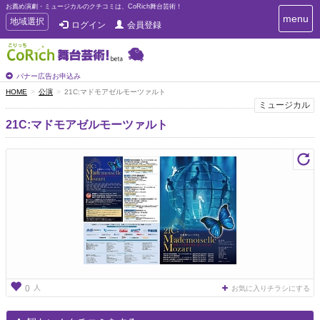
お薦め演劇・ミュージカルのクチコミは、CoRich舞台芸術！
T
menu
T
地域選択
ログイン
会員登録
o
o
g
g
g
g
l
l
バナー広告お申込み
e
e
HOME
公演
21C:マドモアゼルモーツァルト
n
n
ミュージカル
a
a
v
21C:マドモアゼルモーツァルト
i
v
g
i
a
g
t
a
i
t
o
n
i
o
n
人
0
お気に入りチラシにする