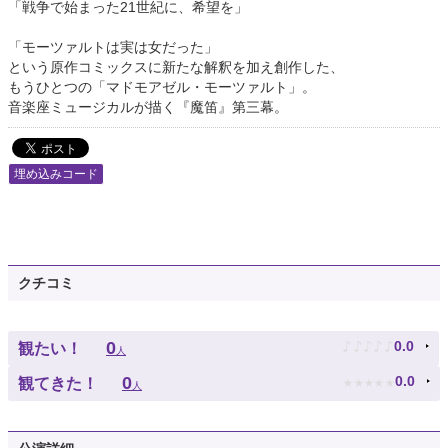
「戦争で始まった21世紀に、希望を」
「モーツァルトは実は女だった」
という原作コミックスに新たな解釈を加え創作した、
もうひとつの「マドモアゼル・モーツァルト」。
音楽座ミュージカルが描く『魔笛』第三幕。
埋め込みコード
クチコミ
♪
♪
♪
♪
♪
0
0.0
観たい！
人
★
★
★
★
★
0
0.0
観てきた！
人