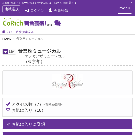
お薦め演劇・ミュージカルのクチコミは、CoRich舞台芸術！
T
menu
T
地域選択
ログイン
会員登録
o
o
g
g
g
g
l
l
バナー広告お申込み
e
e
HOME
音楽座ミュージカル
n
n
a
a
v
音楽座ミュージカル
団体
i
v
オンガクザミュージカル
g
（東京都）
i
a
g
t
a
i
t
o
n
i
o
n
アクセス数
（7）
<直近30日間>
お気に入り
（18）
お気に入りに登録