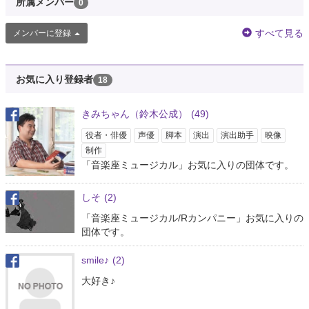
所属メンバー
0
すべて見る
メンバーに登録
お気に入り登録者
18
きみちゃん（鈴木公成）
(49)
役者・俳優
声優
脚本
演出
演出助手
映像
制作
「音楽座ミュージカル」お気に入りの団体です。
しそ
(2)
「音楽座ミュージカル/Rカンパニー」お気に入りの
団体です。
smile♪
(2)
大好き♪