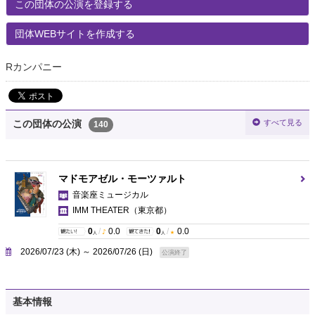
この団体の公演を登録する
団体WEBサイトを作成する
Rカンパニー
すべて見る
この団体の公演
140
マドモアゼル・モーツァルト
音楽座ミュージカル
IMM THEATER
（東京都）
0
/
0.0
0
/
0.0
人
人
2026/07/23 (木) ～ 2026/07/26 (日)
公演終了
基本情報