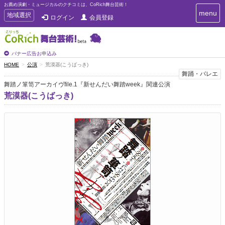
お薦め演劇・ミュージカルのクチコミは、CoRich舞台芸術！
T
menu
T
地域選択
ログイン
会員登録
o
o
g
g
g
g
l
l
バナー広告お申込み
e
e
HOME
公演
荒漠器(こうばっき)
n
n
舞踊・バレエ
a
a
v
舞踏ノ箪笥アーカイヴfile.1『新せんだい舞踏week』関連公演
i
v
荒漠器(こうばっき)
g
i
a
g
t
a
i
t
o
n
i
o
n