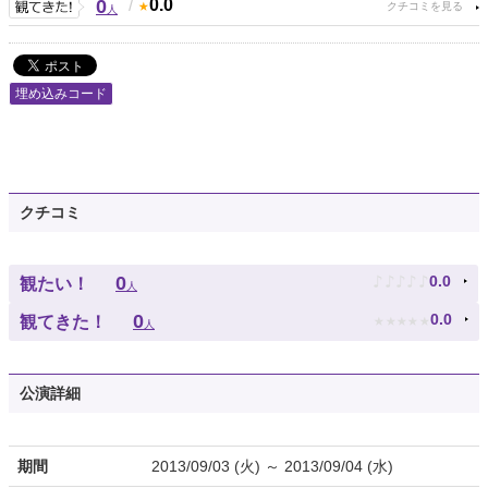
0
/
0.0
人
埋め込みコード
クチコミ
♪
♪
♪
♪
♪
0
0.0
観たい！
人
★
★
★
★
★
0
0.0
観てきた！
人
公演詳細
期間
2013/09/03 (火) ～ 2013/09/04 (水)