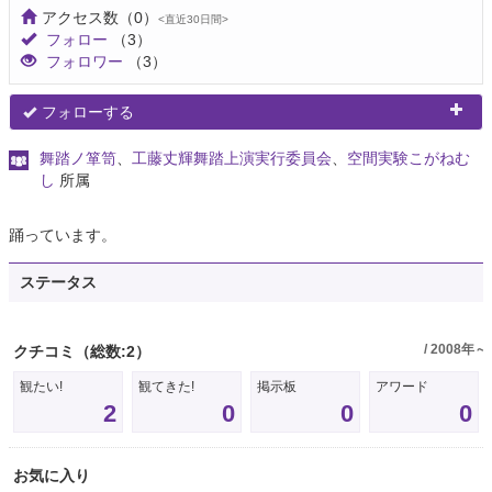
アクセス数
（0）
<直近30日間>
フォロー
（3）
フォロワー
（3）
フォローする
舞踏ノ箪笥
、
工藤丈輝舞踏上演実行委員会
、
空間実験こがねむ
し
所属
踊っています。
ステータス
/ 2008年～
クチコミ
（総数:2）
観たい!
観てきた!
掲示板
アワード
2
0
0
0
お気に入り