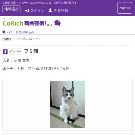
お薦め演劇・ミュージカルのクチコミは、CoRich舞台芸術！
T
menu
T
地域選択
ログイン
会員登録
o
o
g
g
g
g
l
l
バナー広告お申込み
e
e
HOME
フミ猫のMyページ
n
n
a
a
v
フミ猫
メンバー
i
v
g
氏名： 伊藤 文恵
i
a
g
総クチコミ数：2
44歳
08月31日生
女性
t
a
i
t
o
n
i
o
n