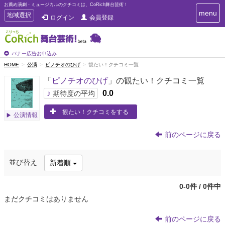
お薦め演劇・ミュージカルのクチコミは、CoRich舞台芸術！
T
menu
T
地域選択
ログイン
会員登録
o
o
g
g
g
g
l
l
バナー広告お申込み
e
e
HOME
公演
ピノチオのひげ
観たい！クチコミ一覧
n
n
a
「
ピノチオのひげ
」の観たい！クチコミ一覧
a
v
i
v
♪
0.0
期待度の平均
g
i
a
観たい！クチコミをする
g
公演情報
t
a
i
t
o
前のページに戻る
n
i
o
並び替え
新着順
n
0-0件 / 0件中
まだクチコミはありません
前のページに戻る