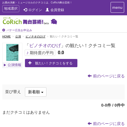
お薦め演劇・ミュージカルのクチコミは、CoRich舞台芸術！
T
menu
T
地域選択
ログイン
会員登録
o
o
g
g
g
g
l
l
バナー広告お申込み
e
e
HOME
公演
ピノチオのひげ
観たい！クチコミ一覧
n
n
a
「
ピノチオのひげ
」の観たい！クチコミ一覧
a
v
i
v
♪
0.0
期待度の平均
g
i
a
観たい！クチコミをする
g
公演情報
t
a
i
t
o
前のページに戻る
n
i
o
並び替え
新着順
n
0-0件 / 0件中
まだクチコミはありません
前のページに戻る