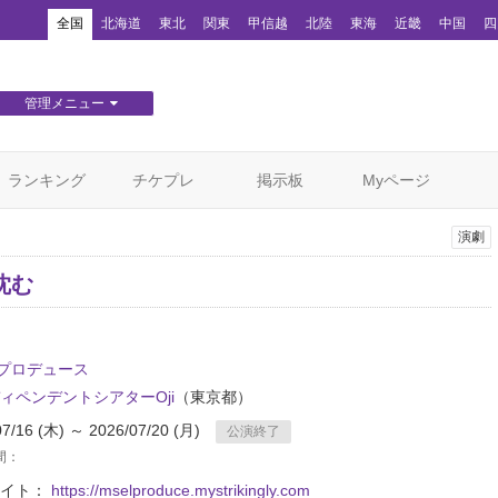
！
全国
北海道
東北
関東
甲信越
北陸
東海
近畿
中国
四
管理メニュー
団体WEBサイト管理
顧客管理
ランキング
チケプレ
掲示板
Myページ
演劇
沈む
l.プロデュース
ィペンデントシアターOji
（東京都）
07/16 (木) ～ 2026/07/20 (月)
公演終了
間：
サイト：
https://mselproduce.mystrikingly.com