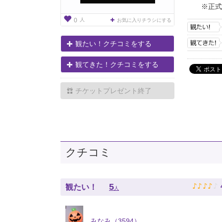
※正式
人
0
お気に入りチラシにする
観たい！クチコミをする
観てきた！クチコミをする
チケットプレゼント終了
クチコミ
♪
♪
♪
♪
♪
5
観たい！
人
みなみ（3594）