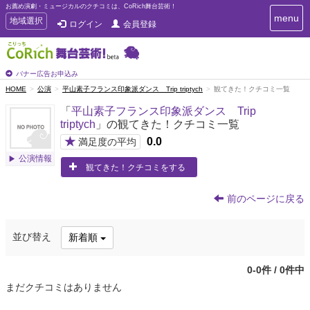
お薦め演劇・ミュージカルのクチコミは、CoRich舞台芸術！
T
menu
T
地域選択
ログイン
会員登録
o
o
g
g
g
g
l
l
バナー広告お申込み
e
e
HOME
公演
平山素子フランス印象派ダンス Trip triptych
観てきた！クチコミ一覧
n
n
a
「
平山素子フランス印象派ダンス Trip
a
v
triptych
」の観てきた！クチコミ一覧
i
v
g
★
0.0
i
満足度の平均
a
g
公演情報
t
観てきた！クチコミをする
a
i
t
o
n
i
前のページに戻る
o
n
並び替え
新着順
0-0件 / 0件中
まだクチコミはありません