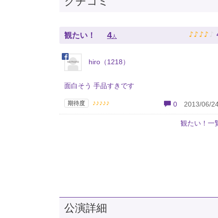
クチコミ
♪
♪
♪
♪
♪
4
観たい！
人
hiro（1218）
面白そう 手品すきです
♪♪♪♪♪
期待度
0
2013/06/24
観たい！一
公演詳細