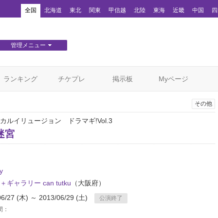
！
全国
北海道
東北
関東
甲信越
北陸
東海
近畿
中国
四
管理メニュー
団体WEBサイト管理
顧客管理
ランキング
チケプレ
掲示板
Myページ
その他
カルイリュージョン ドラマギ!Vol.3
迷宮
y
ギャラリー can tutku
（大阪府）
06/27 (木) ～ 2013/06/29 (土)
公演終了
間：