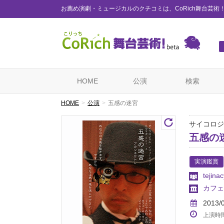
お薦め演劇・ミュージカルのクチコミは、CoRich舞台芸術
HOME
公演
検索
HOME
公演
五感の迷宮
サイコロジ
五感の
実演鑑賞
tejinac
カフェ＋
2013/
上演時