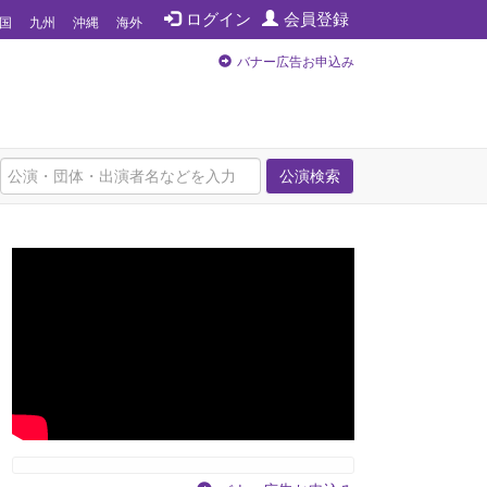
ログイン
会員登録
国
九州
沖縄
海外
バナー広告お申込み
公演検索