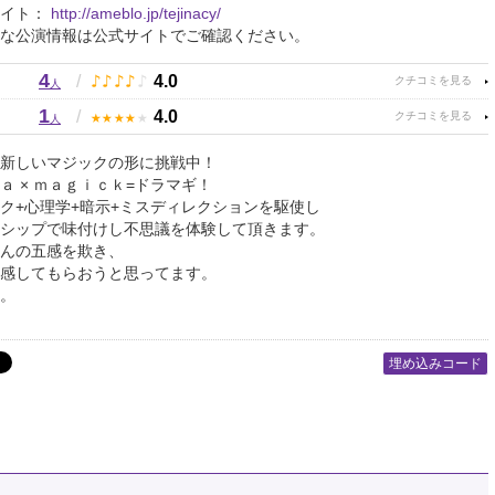
サイト：
http://ameblo.jp/tejinacy/
な公演情報は公式サイトでご確認ください。
4
♪
♪
♪
♪
♪
/
4.0
人
1
★
★
★
★
★
/
4.0
人
新しいマジックの形に挑戦中！
ａ × ｍａｇｉｃｋ=ドラマギ！
ク+心理学+暗示+ミスディレクションを駆使し
シップで味付けし不思議を体験して頂きます。
んの五感を欺き、
感してもらおうと思ってます。
。
埋め込みコード