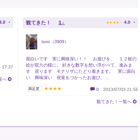
★
★
★
★
★
1
4.0
4.0
観てきた！
人
tomi（3909）
面白いです 実に興味深い！！ お遊びを、 １２枚の
絵が双六の様に、 好きな数字を想い浮かべて、進みま
 17:37
す 戻ります モナリザにたどり着きます。 実に面白
い 興味深い 視覚をつかったお遊び。 ...
覧へ
★★★★
満足度
0
2013/07/03 21:55
観てきた！一覧へ