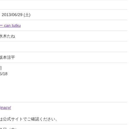
 2013/06/29 (土)
an tutku
水木たね
坂本涼平
円
/18
jinacy/
は公式サイトでご確認ください。