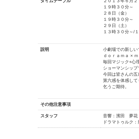
タイムテーブル
２０１３年６月２
１９時３０分～
２８日（金）
１９時３０分～
２９日（土）
１３時３０分～/
説明
小劇場での新しい
ｄｏｒａｍａ × 
毎回マジック+心
ショーマンシップ
今回は皆さんの五
第六感を体感して
乞うご期待。
その他注意事項
スタッフ
音響：濱田 夢花
ドラマトゥルク：