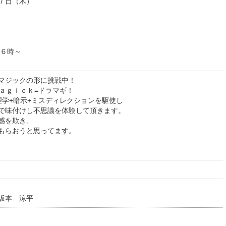
７日（木）
１６時～
マジックの形に挑戦中！
ｍａｇｉｃｋ=ドラマギ！
理学+暗示+ミスディレクションを駆使し
で味付けし不思議を体験して頂きます。
感を欺き、
もらおうと思ってます。
坂本 涼平