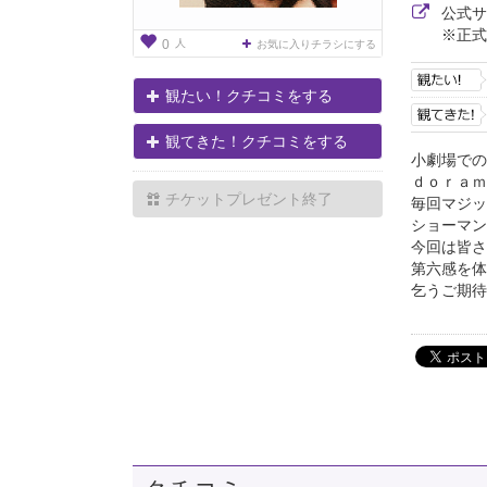
公式
※正式
人
0
お気に入りチラシにする
観たい！クチコミをする
観てきた！クチコミをする
小劇場での
ｄｏｒａｍ
チケットプレゼント終了
毎回マジッ
ショーマン
今回は皆さ
第六感を体
乞うご期待