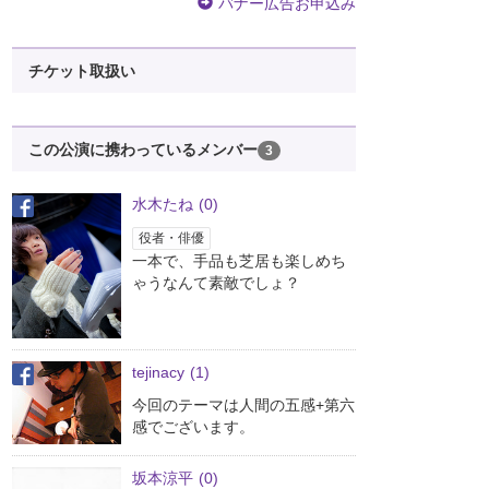
バナー広告お申込み
チケット取扱い
この公演に携わっているメンバー
3
水木たね
(0)
役者・俳優
一本で、手品も芝居も楽しめち
ゃうなんて素敵でしょ？
tejinacy
(1)
今回のテーマは人間の五感+第六
感でございます。
坂本涼平
(0)