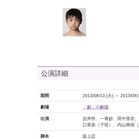
公演詳細
期間
2013/08/13 (火) ～ 2013/08/
劇場
「劇」小劇場
出演
吉井怜、一青妙、田中里衣、
口茉奈（子役）、内山将樹（
脚本
坂上忍