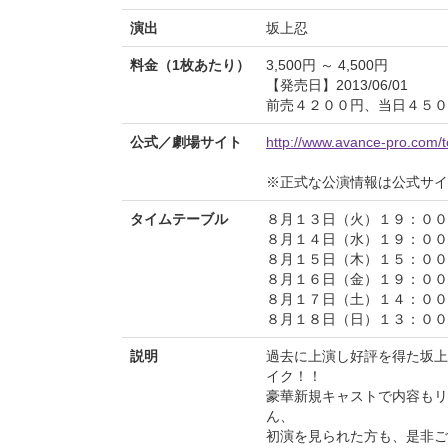
演出
坂上忍
料金（1枚あたり）
3,500円 ～ 4,500円
【発売日】2013/06/01
前売４２００円、当日４５０
公式／劇場サイト
http://www.avance-pro.com/t
※正式な公演情報は公式サ
タイムテーブル
８月１３日（火）１９：００
８月１４日（水）１９：００
８月１５日（木）１５：００
８月１６日（金）１９：００
８月１７日（土）１４：０
８月１８日（日）１３：０
説明
過去に上演し好評を得た坂上
イク！！
豪華新規キャストで内容もリ
ん、
初演を見られた方も、是非ご