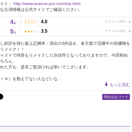
サイト：
http://www.avance-pro.com/top.html
な公演情報は公式サイトでご確認ください。
4
♪
♪
♪
♪
♪
/
4.0
人
5
★
★
★
★
★
/
3.5
人
し好評を得た坂上忍脚本・演出の3作品を、各方面で活躍中の俳優陣を
リメイク！！
ャストで内容もリメイクした自信作となっておりますので、今回初め
ちろん、
れた方も、是非ご覧頂ければ幸いでございます。
ＩＮ）を抱えてない人などいな...
もっと読む
埋め込みコード