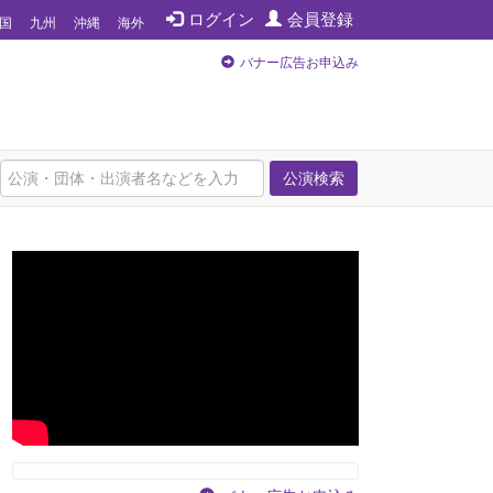
ログイン
会員登録
国
九州
沖縄
海外
バナー広告お申込み
公演検索