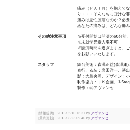
痛み（ＰＡＩＮ）を抱えてな
り・・・そんなちっぽけな罪
痛みは悪性腫瘍なのか？必要
あなたの痛みは、どんな痛み
その他注意事項
※受付開始は開演の60分前、
※未就学児童入場不可
※開演時間を過ぎますと、ご
をお願いいたします。
スタッフ
舞台美術：森澤正益(森澤組
泰行、衣装：岩田洋一、演出
影：大島央照、デザイン：小
制作協力：ＪＫ企画、J-Stage 
製作：㈱アヴァンセ
[情報提供] 2013/05/10 16:31 by
アヴァンセ
[最終更新] 2013/08/23 09:40 by
アヴァンセ