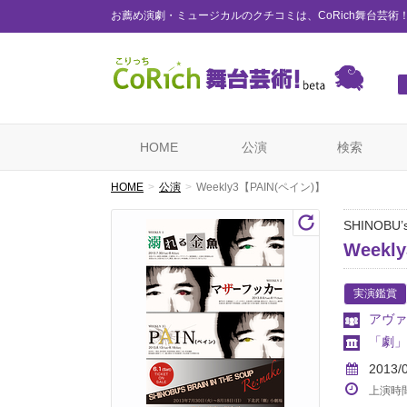
お薦め演劇・ミュージカルのクチコミは、CoRich舞台芸術
HOME
公演
検索
HOME
公演
Weekly3【PAIN(ペイン)】
SHINOBU’
Weekl
実演鑑賞
アヴァ
「劇」
2013/
上演時