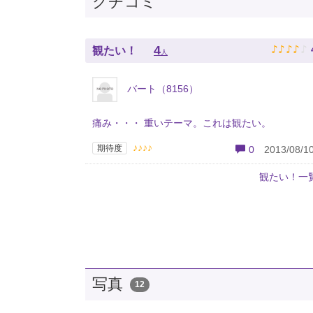
クチコミ
♪
♪
♪
♪
♪
4
観たい！
人
バート（8156）
痛み・・・ 重いテーマ。これは観たい。
♪♪♪♪
期待度
0
2013/08/10
観たい！一
写真
12