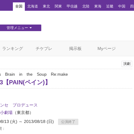
！
全国
北海道
東北
関東
甲信越
北陸
東海
近畿
中国
四
管理メニュー
団体WEBサイト管理
顧客管理
ランキング
チケプレ
掲示板
Myページ
演劇
s Brain in the Soup Re:make
y3【PAIN(ペイン)】
ンセ プロデュース
小劇場
（東京都）
08/13 (火) ～ 2013/08/18 (日)
公演終了
間：