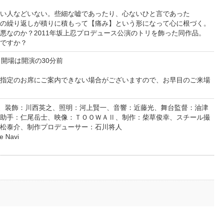
い人などいない。些細な嘘であったり、心ないひと言であった
の繰り返しが積りに積もって【痛み】という形になって心に根づく。
悪なのか？2011年坂上忍プロデュース公演のトリを飾った同作品。
ですか？
開場は開演の30分前
指定のお席にご案内できない場合がございますので、お早目のご来場
)、装飾：川西英之、照明：河上賢一、音響：近藤光、舞台監督：油津
助手：仁尾岳士、映像：ＴＯＯＷＡⅡ、制作：柴草俊幸、スチール撮
松泰介、制作プロデューサー：石川将人
Navi