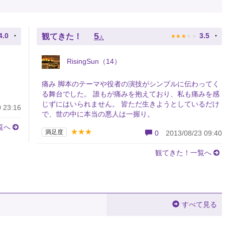
★
★
★
★
★
5
4.0
3.5
観てきた！
人
RisingSun（14）
痛み 脚本のテーマや役者の演技がシンプルに伝わってく
る舞台でした。 誰もが痛みを抱えており、私も痛みを感
じずにはいられません。 皆ただ生きようとしているだけ
 23:16
で、世の中に本当の悪人は一握り。
覧へ
★★★
満足度
0
2013/08/23 09:40
観てきた！一覧へ
すべて見る