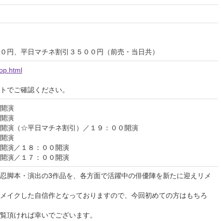
０円、平日マチネ割引３５００円（前売・当日共）
op.html
イトでご確認ください。
開演
開演
開演（☆平日マチネ割引）／１９：００開演
開演
０開演／１８：００開演
０開演／１７：００開演
忍脚本・演出の3作品を、各方面で活躍中の俳優陣を新たに迎えリメ
メイクした自信作となっておりますので、今回初めての方はもちろ
覧頂ければ幸いでございます。