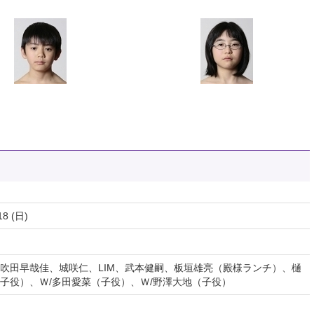
18 (日)
吹田早哉佳、城咲仁、LIM、武本健嗣、板垣雄亮（殿様ランチ）、樋
子役）、Ｗ/多田愛菜（子役）、Ｗ/野澤大地（子役）