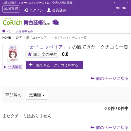
お薦め演劇・ミュージカルのクチコミは、CoRich舞台芸術！
T
menu
T
地域選択
ログイン
会員登録
o
o
g
g
g
g
l
l
バナー広告お申込み
e
e
HOME
公演
新「コッペリア」
観てきた！クチコミ一覧
n
n
a
「
新「コッペリア」
」の観てきた！クチコミ一覧
a
v
i
v
★
0.0
満足度の平均
g
i
a
観てきた！クチコミをする
g
公演情報
t
a
i
t
o
前のページに戻る
n
i
o
並び替え
更新順
n
0-0件 / 0件中
まだクチコミはありません
前のページに戻る