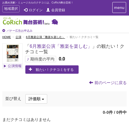
お薦め演劇・ミュージカルのクチコミは、CoRich舞台芸術！
T
menu
T
地域選択
ログイン
会員登録
o
o
g
g
g
g
l
l
バナー広告お申込み
e
e
HOME
公演
6月雅楽公演「雅楽を楽しむ」
観たい！クチコミ一覧
n
n
a
「
6月雅楽公演「雅楽を楽しむ」
」の観たい！ク
a
v
チコミ一覧
i
v
g
♪
0.0
i
期待度の平均
a
g
公演情報
t
観たい！クチコミをする
a
i
t
o
n
i
前のページに戻る
o
n
並び替え
評価順
0-0件 / 0件中
まだクチコミはありません