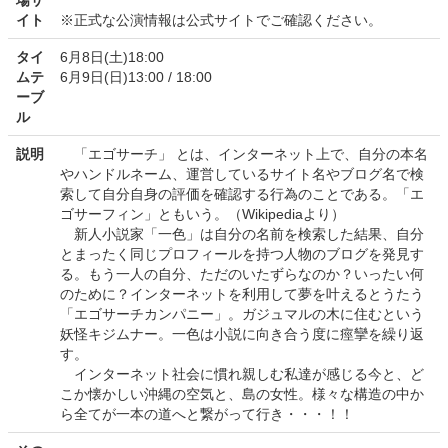
場サ
イト
※正式な公演情報は公式サイトでご確認ください。
タイ
6月8日(土)18:00
ムテ
6月9日(日)13:00 / 18:00
ーブ
ル
説明
「エゴサーチ」 とは、インターネット上で、自分の本名
やハンドルネーム、運営しているサイト名やブログ名で検
索して自分自身の評価を確認する行為のことである。「エ
ゴサーフィン」ともいう。（Wikipediaより）
新人小説家「一色」は自分の名前を検索した結果、自分
とまったく同じプロフィールを持つ人物のブログを発見す
る。もう一人の自分、ただのいたずらなのか？いったい何
のために？インターネットを利用して夢を叶えるとうたう
「エゴサーチカンパニー」。ガジュマルの木に住むという
妖怪キジムナー。一色は小説に向き合う度に痙攣を繰り返
す。
インターネット社会に慣れ親しむ私達が感じる今と、ど
こか懐かしい沖縄の空気と、島の女性。様々な構造の中か
ら全てが一本の道へと繋がって行き・・・！！