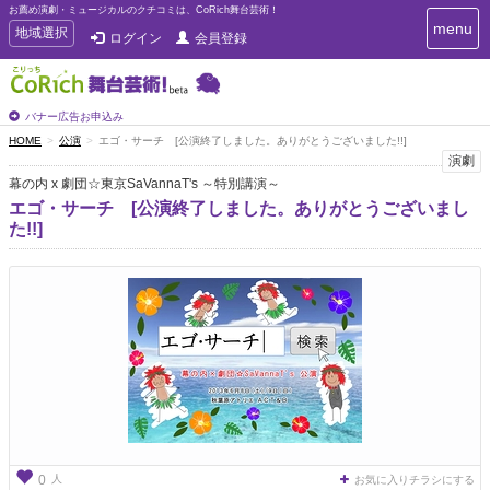
お薦め演劇・ミュージカルのクチコミは、CoRich舞台芸術！
T
menu
T
地域選択
ログイン
会員登録
o
o
g
g
g
g
l
l
バナー広告お申込み
e
e
HOME
公演
エゴ・サーチ [公演終了しました。ありがとうございました!!]
n
n
演劇
a
a
v
幕の内 x 劇団☆東京SaVannaT's ～特別講演～
i
v
エゴ・サーチ [公演終了しました。ありがとうございまし
g
i
た!!]
a
g
t
a
i
t
o
n
i
o
n
人
0
お気に入りチラシにする