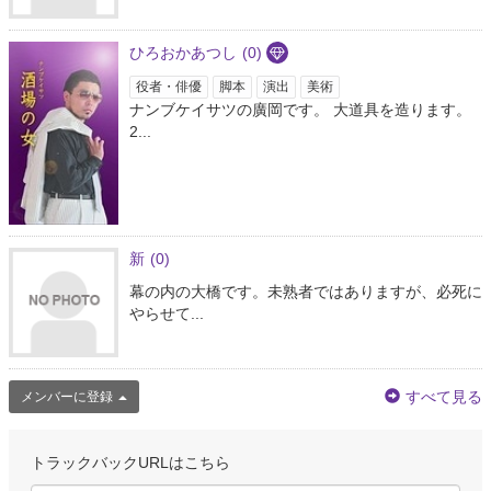
ひろおかあつし
(0)
役者・俳優
脚本
演出
美術
ナンブケイサツの廣岡です。 大道具を造ります。
2...
新
(0)
幕の内の大橋です。未熟者ではありますが、必死に
やらせて...
すべて見る
メンバーに登録
トラックバックURLはこちら