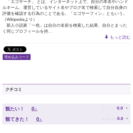
「エゴサーチ」 とは、インターネット上で、自分の本名やハンド
ルネーム、運営しているサイト名やブログ名で検索して自分自身の
評価を確認する行為のことである。「エゴサーフィン」ともいう。
（Wikipediaより）
新人小説家「一色」は自分の名前を検索した結果、自分とまった
く同じプロフィールを持...
もっと読む
埋め込みコード
クチコミ
♪
♪
♪
♪
♪
0
0.0
観たい！
人
★
★
★
★
★
0
0.0
観てきた！
人