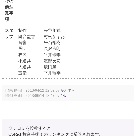
その
他注
意事
項
スタ
制作 長谷川祥
ッフ
舞台監督 村松かずお
音響 平石裕樹
照明 長沢宏朗
衣装 平井瑞季
小道具 渡部友莉
大道具 廣岡篤
宣伝 平井瑞季
[情報提供] 2013/04/12 22:52 by
かんてら
[最終更新] 2013/06/14 18:47 by
ひめ
クチコミを投稿すると
CoRich舞台芸術！のランキングに反映されます。