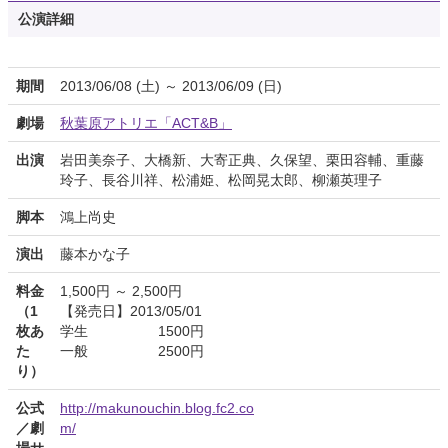
公演詳細
期間
2013/06/08 (土) ～ 2013/06/09 (日)
劇場
秋葉原アトリエ「ACT&B」
出演
岩田美奈子、大橋新、大寄正典、久保望、栗田容輔、重藤
玲子、長谷川祥、松浦姫、松岡晃太郎、柳瀬英理子
脚本
鴻上尚史
演出
藤本かな子
料金
1,500円 ～ 2,500円
（1
【発売日】2013/05/01
枚あ
学生 1500円
た
一般 2500円
り）
公式
http://makunouchin.blog.fc2.co
／劇
m/