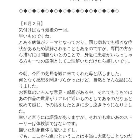
◇◆◇◆◇◆◇◆◇◆◇◆◇◆◇◆◇◆◇◆◇◆◇
【６月２日】
気付けばもう最後の一回。
早いものですね。
とある病気がテーマとなっており、同じ病名でも様々な症
状があるため誤解されることもあるのですが、専門の方か
ら描写には問題ないとのことで、身近に患者がいらっしゃ
る方も一つの症例としてご理解いただけたら嬉しいです。
今朝、今回の芝居を観に来てくれた母と話しました。
何となく感想を聞きづらかったけど、自然とそんな話にな
りました。
お客様のいろんな意見・感想がある中、それでもうちでは
あの作品の世界がリアルに近いものとしてあるのだなぁと
改めて感じ、その話をしたときに少し泣きそうになりまし
た。
幸いと言うには語弊がありますが、それでも幸いあのスト
ーリーは体験談ではないです。
描いた対象自体も違いますし。
でも、ここから進むということは本当に大変なことなのだ