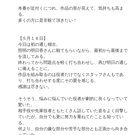
本番が近付くにつれ、作品の形が見えて、気持ちも高ま
る。
多くの方に是非観て頂きたい！
【５月１６日】
今日は初の通し稽古。
照明の明日香さんに観てもらいながら、最初から最後まで
を流してみる。
終わってから問題点を軽く打ち合わせし、再び明日の通し
に備えることに。
作品を組み取るのは役者だけでなくスタッフさんもであ
り、打ち合わせする度にその愛を感じる。
感謝は尽きない。
そうそう、悩みに悩んでいた役者が劇的に良くなっていて
驚いた。
相手役や先輩役者ともたくさん話していた姿をよく目撃し
ていたが、自分でも更に努力を重ねてたことも知ってい
る。
何より、自分の嫌な部分や苦手な部分とも正面から向き合
っていた。