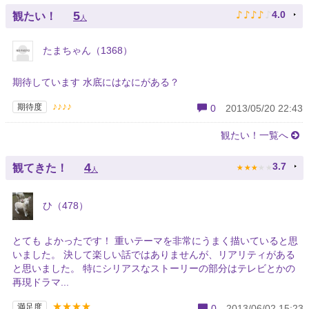
♪
♪
♪
♪
♪
5
4.0
観たい！
人
たまちゃん（1368）
期待しています 水底にはなにがある？
♪♪♪♪
期待度
0
2013/05/20 22:43
観たい！一覧へ
★
★
★
★
★
4
3.7
観てきた！
人
ひ（478）
とても よかったです！ 重いテーマを非常にうまく描いていると思
いました。 決して楽しい話ではありませんが、リアリティがある
と思いました。 特にシリアスなストーリーの部分はテレビとかの
再現ドラマ...
★★★★
満足度
0
2013/06/02 15:23