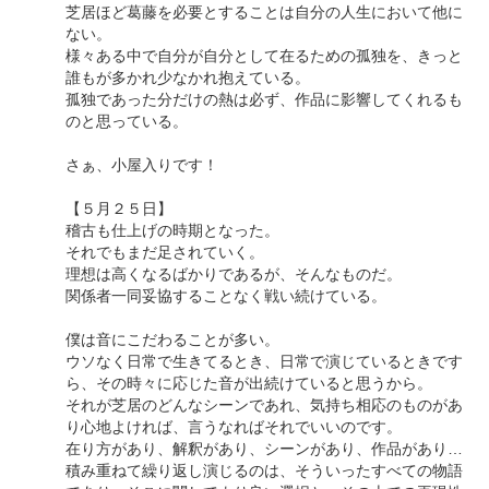
芝居ほど葛藤を必要とすることは自分の人生において他に
ない。
様々ある中で自分が自分として在るための孤独を、きっと
誰もが多かれ少なかれ抱えている。
孤独であった分だけの熱は必ず、作品に影響してくれるも
のと思っている。
さぁ、小屋入りです！
【５月２５日】
稽古も仕上げの時期となった。
それでもまだ足されていく。
理想は高くなるばかりであるが、そんなものだ。
関係者一同妥協することなく戦い続けている。
僕は音にこだわることが多い。
ウソなく日常で生きてるとき、日常で演じているときです
ら、その時々に応じた音が出続けていると思うから。
それが芝居のどんなシーンであれ、気持ち相応のものがあ
り心地よければ、言うなればそれでいいのです。
在り方があり、解釈があり、シーンがあり、作品があり…
積み重ねて繰り返し演じるのは、そういったすべての物語