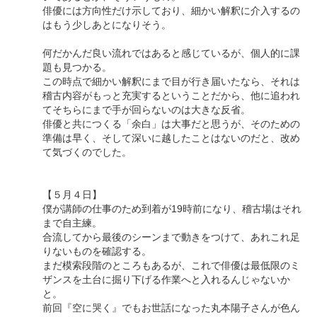
俳優には方向性だけ示しており、細かい解釈に介入するの
はもう少しあとになりそう。
何だかんだ良い流れではあると感じているが、個人的に課
題も見つかる。
この時点で細かい解釈にまで目が行き届いたなら、それは
稽古内容がもっと充実するということだから、他に追われ
てそちらにまで手が回らないのは大きな反省。
俳優と共につくる「余白」は大事だと思うが、そのための
準備は早く、そして深いに越したことはないのだと、改め
て気づくのでした。
【５月４日】
僕が講師の仕事のため到着が19時前になり、稽古場はそれ
まで自主練。
合流してから最後のシーンまで動きをつけて、あれこれ足
りないものを確認する。
まだ模索段階のところもあるが、これで俳優は最低限のミ
ザンスを土台に掘り下げる作業へと入れるんじゃないか
と。
前回『空に哭く』でもお世話になった丸本陽子さんが色ん