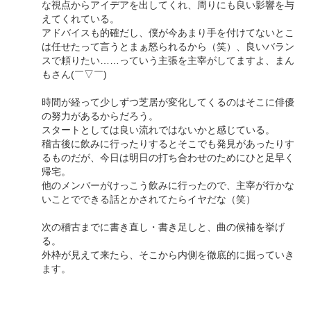
な視点からアイデアを出してくれ、周りにも良い影響を与
えてくれている。
アドバイスも的確だし、僕が今あまり手を付けてないとこ
は任せたって言うとまぁ怒られるから（笑）、良いバラン
スで頼りたい……っていう主張を主宰がしてますよ、まん
もさん(￣▽￣)
時間が経って少しずつ芝居が変化してくるのはそこに俳優
の努力があるからだろう。
スタートとしては良い流れではないかと感じている。
稽古後に飲みに行ったりするとそこでも発見があったりす
るものだが、今日は明日の打ち合わせのためにひと足早く
帰宅。
他のメンバーがけっこう飲みに行ったので、主宰が行かな
いことでできる話とかされてたらイヤだな（笑）
次の稽古までに書き直し・書き足しと、曲の候補を挙げ
る。
外枠が見えて来たら、そこから内側を徹底的に掘っていき
ます。