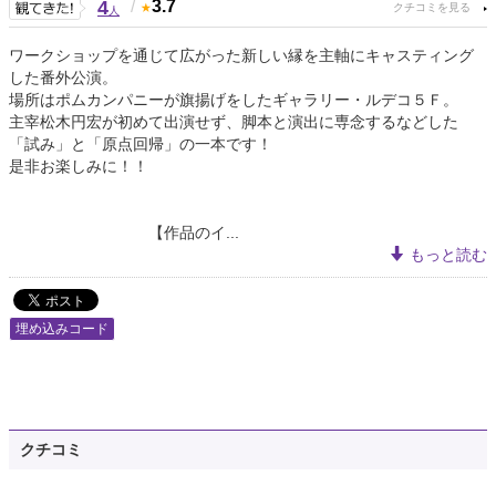
4
/
3.7
人
ワークショップを通じて広がった新しい縁を主軸にキャスティング
した番外公演。
場所はポムカンパニーが旗揚げをしたギャラリー・ルデコ５Ｆ。
主宰松木円宏が初めて出演せず、脚本と演出に専念するなどした
「試み」と「原点回帰」の一本です！
是非お楽しみに！！
【作品のイ...
もっと読む
埋め込みコード
クチコミ