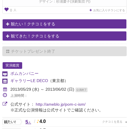
デザイン：杉浦慶子(演劇集団 円)
人
0
お気に入りチラシにする
観たい！クチコミをする
観てきた！クチコミをする
チケットプレゼント終了
実演鑑賞
ポムカンパニー
ギャラリーLE DECO
（東京都）
2013/05/29 (水) ～ 2013/06/02 (日)
公演終了
上演時間：
公式サイト：
http://ameblo.jp/pom-c-ism/
※正式な公演情報は公式サイトでご確認ください。
5
/
4.0
人