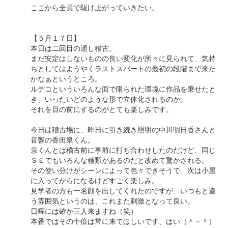
ここから全員で駆け上がっていきたい。
【５月１７日】
本日は二回目の通し稽古。
まだ安定はしないものの良い変化が所々に見られて、気持
ちとしてはようやくラストスパートの最初の段階まで来た
かなぁというところ。
ルデコといういろんな面で限られた環境に作品を乗せたと
き、いったいどのような形で立体化されるのか。
それを目の前にするのがとても楽しみです。
今日は稽古場に、昨日に引き続き照明の中川明日香さんと
音響の香田泉くん。
泉くんとは稽古前に事前に打ち合わせしたのだけど、同じ
ＳＥでもいろんな種類があるのだと改めて驚かされる。
その使い分けがシーンによって色々できそうで、次は小屋
に入ってからになるけどすごく楽しみ。
見学者の方も一名顔を出してくれたのですが、いつもと違
う雰囲気というのは、これまた刺激となって良い。
日曜には確か三人来ますね（笑）
本番ではその十倍は常に来てほしいです、はい（＾－＾）