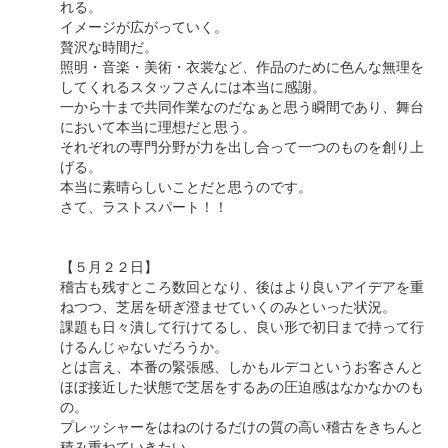
れる。
イメージが広がっていく。
贅沢な時間だ。
照明・音楽・美術・衣裳など、作品のために色んな無理を
してくれるスタッフさんには本当に感謝。
一から十まで共同作業なのだなぁと思う瞬間であり、舞台
において本当に理想だと思う。
それぞれの専門分野が力を出し合って一つのものを創り上
げる。
本当に素晴らしいことだと思うのです。
さて、ラストスパート！！
【５月２２日】
稽古も残すところ数回となり、後はより良いアイデアを重
ねつつ、芝居を研ぎ澄ませていくのみといった状況。
課題も日々潰して行けてるし、良い形で初日まで持って行
けるんじゃないだろうか。
とは言え、本番の緊張感、しかもルデコというお客さんと
ほぼ接近した状態で芝居をするあの圧迫感はなかなかのも
の。
プレッシャーをはねのけるだけの質の高い稽古をきちんと
積み重ねていきたい。