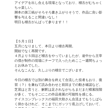
アイデアを出し合える現場となっており、稽古がむちゃく
ちゃ楽しい。
脚本の第三稿がそろそろ書き上がりそうで、作品に良い影
響を与えること間違いなし！
明日も稽古がんばって参ります！！
【５月１日】
五月になりまして、本日より稽古再開。
開始でなく再開です。
４月より５回ほど稽古をやっていましたが、途中から主宰
の僕が制作の現場にチーフで入ったためここ一週間ちょっ
とお休みでした。
そんなこんな、久しぶりの稽古でございます。
今日の稽古では別の舞台を終えて合流した役者もおり、復
習（？）を兼ねて読み合わせと前回までの動き確認など。
芝居はと言うと、解釈は足されながらもまだまだ模索段階
が多く、でもそこにこの作品発展の可能性を感じる。
ナイスコンプレックスの福田大助さん合流までもうしばら
く掛かるけれど、そこまでにガッツリ底上げしておいて、