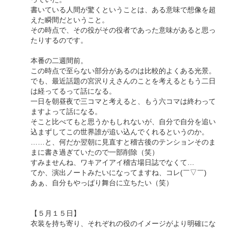
書いている人間が驚くということは、ある意味で想像を超
えた瞬間だということ。
その時点で、その役がその役者であった意味があると思っ
たりするのです。
本番の二週間前。
この時点で至らない部分があるのは比較的よくある光景。
でも、最近話題の宮沢りえさんのことを考えるともう二日
は経ってるって話になる。
一日を朝昼夜で三コマと考えると、もう六コマは終わって
ますよって話になる。
そこと比べてもと思うかもしれないが、自分で自分を追い
込まずしてこの世界誰が追い込んでくれるというのか。
……と、何だか翌朝に見直すと稽古後のテンションそのま
まに書き過ぎていたので一部削除（笑）
すみませんね、ワキアイアイ稽古場日誌でなくて…
てか、演出ノートみたいになってますね、コレ(￣▽￣)
あぁ、自分もやっぱり舞台に立ちたい（笑）
【５月１５日】
衣装を持ち寄り、それぞれの役のイメージがより明確にな