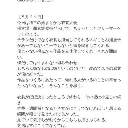
【５月２１日】
今日は稽古の始まりから衣裳大会。
稽古場一面衣裳候補だらけで、ちょっとしたフリーマーケ
ットのよう。
チラシだけでなく衣裳も担当してくれるスギこと杉浦慶子
があーでもないこーでもないと頭を悩ましてくれる。
僕じゃない視点から作品を立体化してくれ、それが面白
い。
僕だけでは生まれない組み合わせ。
もちろん嫌なものは嫌というのだけど、改めてスギの感覚
が僕は好きだ。
作品をつくるにあたって、頼れる人がいるのことの幸せっ
たらないなぁと、そんなことを思う。
衣裳がほぼ決まったところで終わり、その後は小返しの続
き。
本番一週間前となるとさすがにこうでなければ…と思える
瞬間が稽古で見えたので良かった。
見ていて気持ちが動くからこちらも揺さぶられる。
芝居は常にこうでなくては。