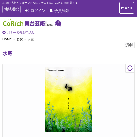
お薦め演劇・ミュージカルのクチコミは、CoRich舞台芸術！
T
menu
T
地域選択
ログイン
会員登録
o
o
g
g
g
g
l
l
バナー広告お申込み
e
e
HOME
公演
水底
n
n
演劇
a
a
v
水底
i
v
g
i
a
g
t
a
i
t
o
n
i
o
n