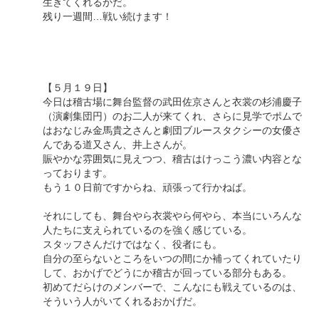
生きてくれるかだ。
残り一週間…戦い続けます！
【５月１９日】
今日は稽古場に舞台監督の武田佐京さんと衣裳の杉浦慶子
（演劇集団円）のお二人が来てくれ、さらに見学でポムで
はおなじみ金馬貴之さんと劇団ブルースタクシーの女優さ
んである道又さん、井上さんが。
賑やかな雰囲気に見えつつ、稽古はけっこう濃い内容とな
っております。
もう１０日前ですからね、頑張って行かねば。
それにしても、舞台やら衣裳やら何やら、本当にいろんな
人たちに支えられているのを強く感じている。
スタッフさんだけではなく、役者にも。
自分の至らないところをいつの間にか補ってくれていたり
して、おかげでどうにか稽古が回っている部分もある。
初めてだらけのメンバーで、こんなにも戦えているのは、
そういう人がいてくれるおかげだ。