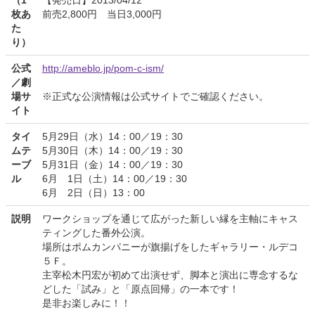
枚あ
前売2,800円 当日3,000円
た
り）
公式
http://ameblo.jp/pom-c-ism/
／劇
場サ
※正式な公演情報は公式サイトでご確認ください。
イト
タイ
5月29日（水）14：00／19：30
ムテ
5月30日（木）14：00／19：30
ーブ
5月31日（金）14：00／19：30
ル
6月 1日（土）14：00／19：30
6月 2日（日）13：00
説明
ワークショップを通じて広がった新しい縁を主軸にキャス
ティングした番外公演。
場所はポムカンパニーが旗揚げをしたギャラリー・ルデコ
５Ｆ。
主宰松木円宏が初めて出演せず、脚本と演出に専念するな
どした「試み」と「原点回帰」の一本です！
是非お楽しみに！！