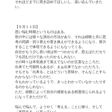
それほどまでに突き詰めてほしいし、追い込んでいきた
い。
【５月１１日】
思い悩む時期というものはある。
世の中には様々な演出の方法があり、それは経験と共に思
考の同調・切り替えや置き換えができるようになり、努力
することで体現できるようにもなってくる。
自分がもう少し若い頃は何一つわからず、思えばただセリ
フを読むだけであったのかもしれない。
その時々は本気過ぎて覚えてないのが正直なところだ。
出来てた可能性もあるが、まぁ出来てなかっただろう。
そもそも「出来る」とはどういう意味か、そんなことすら
わからないでいたのだ。
今もわかっているようで、きっとわかっていなかったりす
るのかもしれない。
ただ、経験によって自分の感覚をある程度信じられるよう
になってきただけで。
悩んで悩んで、ようやく「考える」ことに移り、そして
「表現する」に至っていく。