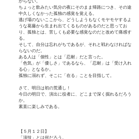
からない。
ちょっと飲みたい気分の夜にそのまま帰路につき、その途
中久しくなかった孤独の感覚を覚える。
逃げ場のないここから、どうしようもなくモヤモヤするよ
うな葛藤から生まれ出てくるものがあるのだと思ってお
り、孤独とは、苦しくも必要な感覚なのだと改めて痛感す
る。
そして、自分は忘れがちであるが、それと戦わなければな
らないのだ。
ある人は「個性」とは「忍耐」だと言った。
「色気」が「優しさ」であるなら、「忍耐」は「受け入れ
る心」となるか。
孤独に溺れず、そこに「在る」ことを目指して。
さて、明日は初の荒通し！
今日の明日で、演出に役者に、どこまで深く掘れるだろう
か。
素直に楽しみである。
【５月１２日】
「演技」とは何だろう。