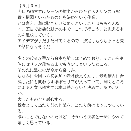
【５月３日】
今日の稽古ではシーンの前半からひたすらミザンス（配
置・構図といったもの）を決めていく作業。
とは言え、単に動きだけ決めるということはもちろんな
く、芝居で必要な動きの中で「これで行こう」と思えるも
のを追求していく。
アイデアがまだまだ出てくるので、決定はもうちょっと先
の話になりそうだ。
多くの役者が手から台本を離しはじめており、そこから身
体にセリフが落ちるまでもう少しといったところ。
その先に進むのが今から楽しみ。
ちなみに今回ポム初参加の渋谷優史くんは、最近稽古に合
流したにも関わらずほぼセリフが入っていて、聞くところ
によると立ち稽古で台本は持たないと決めているのだと
か。
大したものだと感心する。
役者として当たり前の作業を、当たり前のようにやってい
る。
凄いことではないのだけど、そういう役者と一緒にやれて
嬉しく思っている。