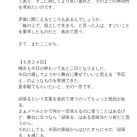
であり、そこに関してより良い選択と、その上での再現性
を求めたいのです。
矛盾に聞こえるところもあるんでしょうか。
「板の上で、役として生きろ」と言った人は、すごいこと
を要求したものだと、改めて思う。
さて、またここから。
【５月２４日】
稽古も今日が終わってあと二日となりました。
今日の通しでようやく舞台に乗せていいと思える「手応
え」のようなものを実感できた。
是非観てもらいたいと、その一言です。
頑張るという言葉を改めて使うのってちょっと抵抗があ
る。
まぁメールとかで何か一言添えるのに使うことはあるけ
ど、舞台に立つなら「頑張る」はある意味当たり前だと思
うから。
それにしても、今回の座組からはひたすらにその「頑張
る」を感じる。