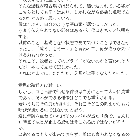
そんな過程が稽古場では見られて、追い込まれている姿が
こちらとしても辛くはあり、しかしながら必要な道程であ
るのだと改めて思っている。
僕はたぶん、自分のような演出家が居てほしかった。
うまく伝えられてない部分はあるが、僕はきちんと説明を
する。
以前のこと、基礎もない状態で見て気づくことはできなか
ったし、「違う、もう一回」と言われて、何が違うか気づ
ける力もなかった。
それこそ、役者としてのプライドがないのかと言われそう
だが、やって見せてほしかった。
それほどまでに、ただただ、芝居が上手くなりたかった。
意思の疎通とは難しい。
しかし、同じ言語で話せる俳優は自分にとって大いに貴重
であり、それができる俳優はどこでも重宝される。
若いうちにその力が付けば、それこそどこの劇団からもお
呼びが掛かるのではないかと思う。
逆に年齢を重ねていればそのレベルが当たり前で、甘んじ
た時点で成長が止まる恐怖は常にあるのではないだろう
か。
出来てるつもりが出来ておらず、誰にも言われなくなるの