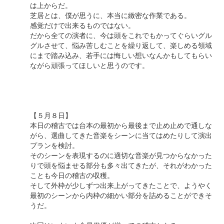
は上からだ。
芝居とは、僕が思うに、本当に緻密な作業である。
感覚だけで出来るものではない。
だから全ての演者に、今は頭をこれでもかってぐらいグル
グルさせて、悩み苦しむことを繰り返して、楽しめる領域
にまで踏み込み、若手には悔しい想いなんかもしてもらい
ながら頑張ってほしいと思うのです。
【５月８日】
本日の稽古では台本の最初から最後まで止め止めで通しな
がら、選曲してきた音楽をシーンに当てはめたりして演出
プランを検討。
そのシーンを表現するのに適切な音楽が見つからなかった
りで頭を悩ませる部分も多々出てきたが、それがわかった
ことも今日の稽古の収穫。
そして外枠が少しずつ出来上がってきたことで、ようやく
最初のシーンから内枠の細かい部分を詰めることができそ
うだ。