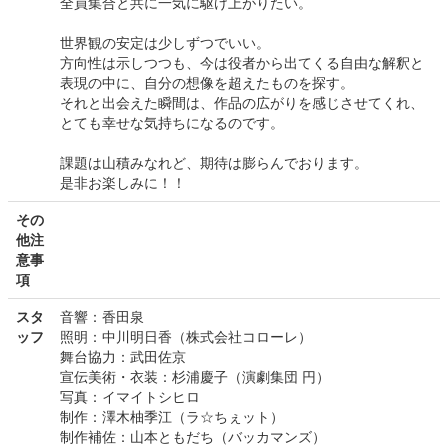
全員集合と共に一気に駆け上がりたい。
世界観の安定は少しずつでいい。
方向性は示しつつも、今は役者から出てくる自由な解釈と
表現の中に、自分の想像を超えたものを探す。
それと出会えた瞬間は、作品の広がりを感じさせてくれ、
とても幸せな気持ちになるのです。
課題は山積みなれど、期待は膨らんでおります。
是非お楽しみに！！
その
他注
意事
項
スタ
音響：香田泉
ッフ
照明：中川明日香（株式会社コローレ）
舞台協力：武田佐京
宣伝美術・衣装：杉浦慶子（演劇集団 円）
写真：イマイトシヒロ
制作：澤木柚季江（ラ☆ちぇット）
制作補佐：山本ともだち（バッカマンズ）