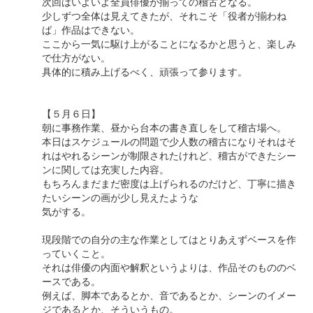
次回はいよいよ全員俳優が揃っての稽古となる。
少しずつ全体は見えてきたが、それこそ「役者が揃わね
ば」作品はできない。
ここから一気に駆け上がることになるかと思うと、楽しみ
で仕方がない。
具体的に積み上げるべく、頑張って参ります。
【５月６日】
朝に事務作業、昼から台本の書き直しをして稽古場へ。
本日はスケジュールの問題で少人数の稽古になりそれはそ
れはやれるシーンが制限されたけれど、稽古ができたシー
ンに関しては充実した内容。
もちろんまだまだ密度は上げられるのだけど、丁寧に描き
たいシーンの画が少し見えたような
気がする。
現段階での自分の主な作業としてはとりあえずベースを作
っていくこと。
それは俳優の内面や解釈というよりは、作品そのもののベ
ースである。
例えば、脚本であるとか、音であるとか、シーンのイメー
ジであるとか、そういうもの。