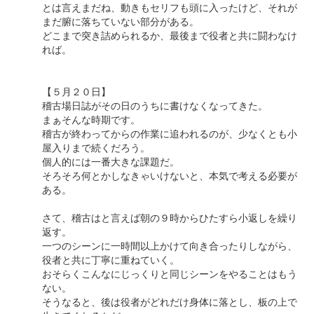
とは言えまだね、動きもセリフも頭に入ったけど、それが
まだ腑に落ちていない部分がある。
どこまで突き詰められるか、最後まで役者と共に闘わなけ
れば。
【５月２０日】
稽古場日誌がその日のうちに書けなくなってきた。
まぁそんな時期です。
稽古が終わってからの作業に追われるのが、少なくとも小
屋入りまで続くだろう。
個人的には一番大きな課題だ。
そろそろ何とかしなきゃいけないと、本気で考える必要が
ある。
さて、稽古はと言えば朝の９時からひたすら小返しを繰り
返す。
一つのシーンに一時間以上かけて向き合ったりしながら、
役者と共に丁寧に重ねていく。
おそらくこんなにじっくりと同じシーンをやることはもう
ない。
そうなると、後は役者がどれだけ身体に落とし、板の上で