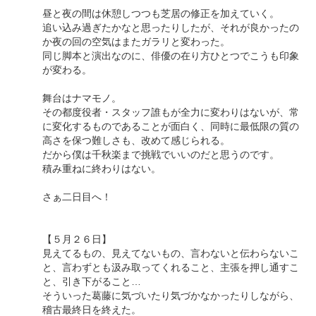
昼と夜の間は休憩しつつも芝居の修正を加えていく。
追い込み過ぎたかなと思ったりしたが、それが良かったの
か夜の回の空気はまたガラリと変わった。
同じ脚本と演出なのに、俳優の在り方ひとつでこうも印象
が変わる。
舞台はナマモノ。
その都度役者・スタッフ誰もが全力に変わりはないが、常
に変化するものであることが面白く、同時に最低限の質の
高さを保つ難しさも、改めて感じられる。
だから僕は千秋楽まで挑戦でいいのだと思うのです。
積み重ねに終わりはない。
さぁ二日目へ！
【５月２６日】
見えてるもの、見えてないもの、言わないと伝わらないこ
と、言わずとも汲み取ってくれること、主張を押し通すこ
と、引き下がること…
そういった葛藤に気づいたり気づかなかったりしながら、
稽古最終日を終えた。