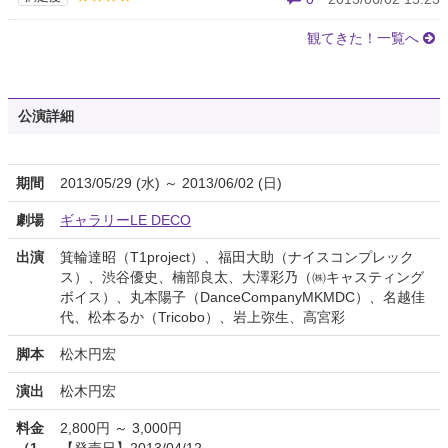
観てきた！一覧へ
公演詳細
期間
2013/05/29 (水) ～ 2013/06/02 (日)
劇場
ギャラリーLE DECO
出演
箕輪達昭（T1project）、福田大助（ナイスコンプレック
ス）、渋谷優史、楠部良太、大澤彩乃（㈱キャスティング
ボイス）、丸本陽子（DanceCompanyMKMDC）、名越佳
代、松本るか（Tricobo）、岩上弥生、高宮彩
脚本
松木円宏
演出
松木円宏
料金
2,800円 ～ 3,000円
（1
【発売日】2013/04/12