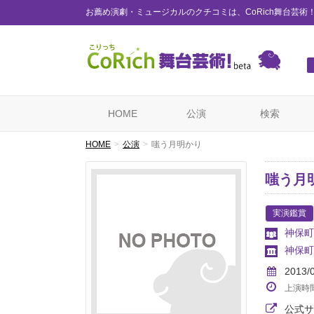
お薦め演劇・ミュージカルのクチコミは、CoRich舞台芸術
HOME
公演
検索
HOME
公演
嗤う月明かり
嗤う月
実演鑑賞
神保町
神保町
2013/
上演時
公式