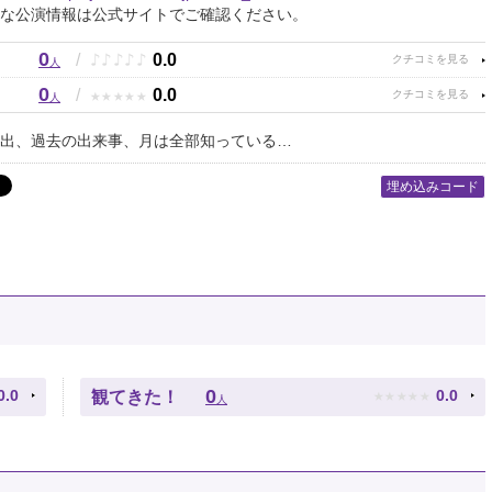
な公演情報は公式サイトでご確認ください。
0
♪
♪
♪
♪
♪
/
0.0
人
0
★
★
★
★
★
/
0.0
人
出、過去の出来事、月は全部知っている…
埋め込みコード
★
★
★
★
★
0
0.0
0.0
観てきた！
人