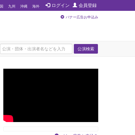
ログイン
会員登録
国
九州
沖縄
海外
バナー広告お申込み
公演検索