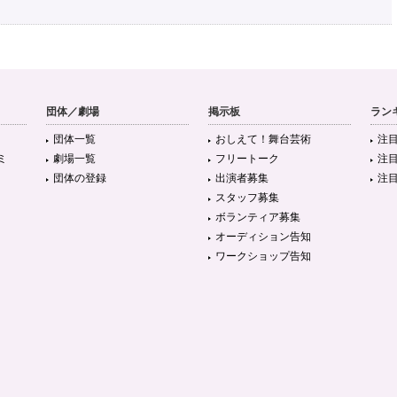
団体／劇場
掲示板
ラン
団体一覧
おしえて！舞台芸術
注
ミ
劇場一覧
フリートーク
注
団体の登録
出演者募集
注
スタッフ募集
ボランティア募集
オーディション告知
ワークショップ告知