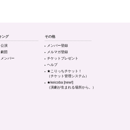
キング
その他
目公演
メンバー登録
目劇団
メルマガ登録
目メンバー
チケットプレゼント
ヘルプ
★こりっちチケット！
（チケット管理システム）
★keicoba [new!]
（演劇が生まれる場所から。）