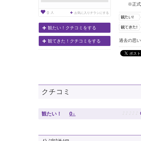
※正式
人
0
お気に入りチラシにする
観たい！クチコミをする
過去の思い
観てきた！クチコミをする
クチコミ
♪
♪
♪
♪
♪
0
観たい！
人