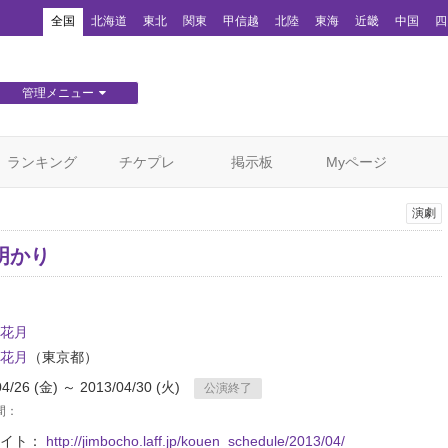
！
全国
北海道
東北
関東
甲信越
北陸
東海
近畿
中国
四
管理メニュー
団体WEBサイト管理
顧客管理
ランキング
チケプレ
掲示板
Myページ
演劇
明かり
花月
花月
（東京都）
04/26 (金) ～ 2013/04/30 (火)
公演終了
間：
サイト：
http://jimbocho.laff.jp/kouen_schedule/2013/04/