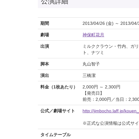
公演詳細
期間
2013/04/26 (金) ～ 2013/04/
劇場
神保町花月
出演
ミルククラウン・竹内、ガリ
ト、ナツミ
脚本
丸山智子
演出
三橋潔
料金（1枚あたり）
2,000円 ～ 2,300円
【発売日】
前売：2,000円／当日：2,30
公式／劇場サイト
http://jimbocho.laff.jp/koue
※正式な公演情報は公式サ
タイムテーブル