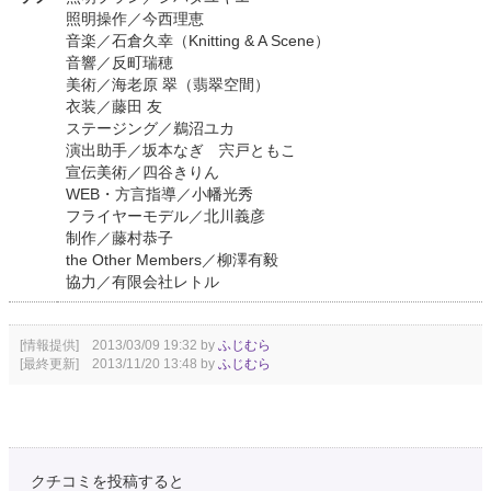
照明操作／今西理恵
音楽／石倉久幸（Knitting & A Scene）
音響／反町瑞穂
美術／海老原 翠（翡翠空間）
衣装／藤田 友
ステージング／鵜沼ユカ
演出助手／坂本なぎ 宍戸ともこ
宣伝美術／四谷きりん
WEB・方言指導／小幡光秀
フライヤーモデル／北川義彦
制作／藤村恭子
the Other Members／柳澤有毅
協力／有限会社レトル
[情報提供] 2013/03/09 19:32 by
ふじむら
[最終更新] 2013/11/20 13:48 by
ふじむら
クチコミを投稿すると