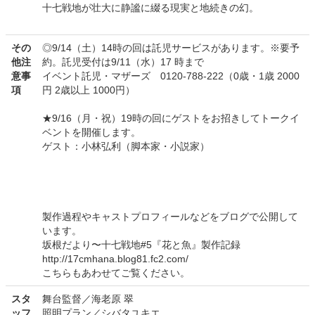
十七戦地が壮大に静謐に綴る現実と地続きの幻。
その
◎9/14（土）14時の回は託児サービスがあります。※要予
他注
約。託児受付は9/11（水）17 時まで
意事
イベント託児・マザーズ 0120-788-222（0歳・1歳 2000
項
円 2歳以上 1000円）
★9/16（月・祝）19時の回にゲストをお招きしてトークイ
ベントを開催します。
ゲスト：小林弘利（脚本家・小説家）
製作過程やキャストプロフィールなどをブログで公開して
います。
坂根だより〜十七戦地#5『花と魚』製作記録
http://17cmhana.blog81.fc2.com/
こちらもあわせてご覧ください。
スタ
舞台監督／海老原 翠
ッフ
照明プラン／シバタユキエ