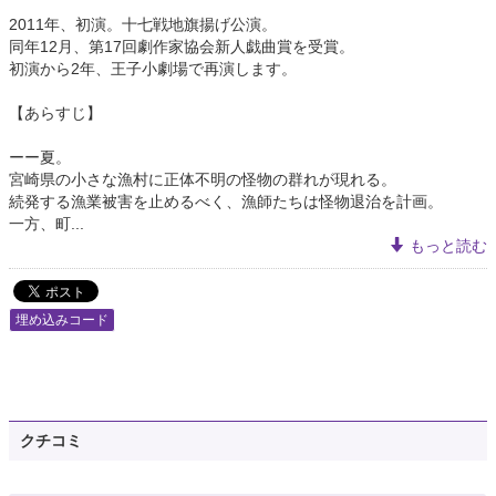
2011年、初演。十七戦地旗揚げ公演。
同年12月、第17回劇作家協会新人戯曲賞を受賞。
初演から2年、王子小劇場で再演します。
【あらすじ】
ーー夏。
宮崎県の小さな漁村に正体不明の怪物の群れが現れる。
続発する漁業被害を止めるべく、漁師たちは怪物退治を計画。
一方、町...
もっと読む
埋め込みコード
クチコミ