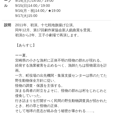
ーブ
9/14(土)◎14:00／19:00
ル
9/15(日)14:00／19:00
9/16(月・祝)14:00／★19:00
9/17(火)15:00
説明
2011年、初演。十七戦地旗揚げ公演。
同年12月、第17回劇作家協会新人戯曲賞を受賞。
初演から2年、王子小劇場で再演します。
【あらすじ】
ーー夏。
宮崎県の小さな漁村に正体不明の怪物の群れが現れる。
続発する漁業被害を止めるべく、漁師たちは怪物退治を計
画。
一方、町役場の出先機関・集落支援センターは県のたてた
野生動物保全方針に従い、
怪物の調査・保護を主張する。
深まる両者の対立をよそに、怪物の群れは村をじわじわと
侵食していった。
行き詰まりを打開すべく民間の野生動物調査員が招かれた
とき、村の罪と怪物の正体、
そして地球の意志が絡み合う秘密が暴かれる……。