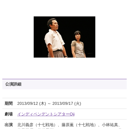
公演詳細
期間
2013/09/12 (木) ～ 2013/09/17 (火)
劇場
インディペンデントシアターOji
出演
北川義彦（十七戦地）、藤原薫（十七戦地）、小林祐真、