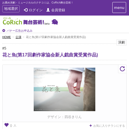
お薦め演劇・ミュージカルのクチコミは、CoRich舞台芸術！
T
menu
T
地域選択
ログイン
会員登録
o
o
g
g
g
g
l
l
バナー広告お申込み
e
e
HOME
公演
花と魚(第17回劇作家協会新人戯曲賞受賞作品)
n
n
演劇
a
a
v
#5
i
v
花と魚(第17回劇作家協会新人戯曲賞受賞作品)
g
i
a
g
t
a
i
t
o
n
i
o
n
デザイン：四谷きりん
人
0
お気に入りチラシにする