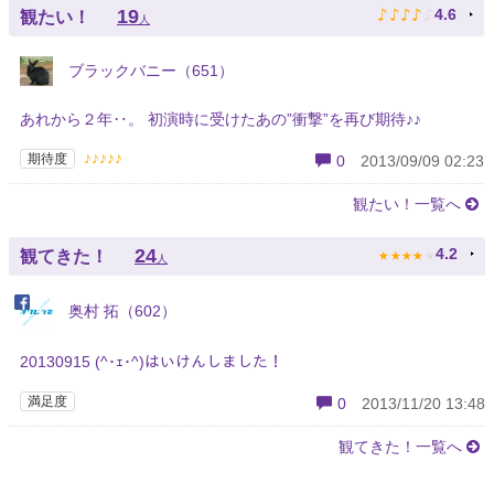
♪
♪
♪
♪
♪
19
4.6
観たい！
人
ブラックバニー（651）
あれから２年‥。 初演時に受けたあの”衝撃”を再び期待♪♪
♪♪♪♪♪
期待度
0
2013/09/09 02:23
観たい！一覧へ
★
★
★
★
★
24
4.2
観てきた！
人
奥村 拓（602）
20130915 (^･ｪ･^)はいけんしました！
満足度
0
2013/11/20 13:48
観てきた！一覧へ