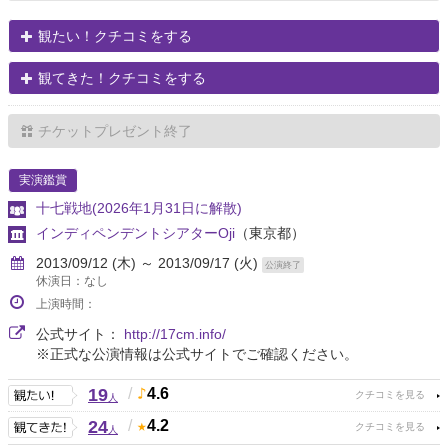
観たい！クチコミをする
観てきた！クチコミをする
チケットプレゼント終了
実演鑑賞
十七戦地(2026年1月31日に解散)
インディペンデントシアターOji
（東京都）
2013/09/12 (木) ～ 2013/09/17 (火)
公演終了
休演日：なし
上演時間：
公式サイト：
http://17cm.info/
※正式な公演情報は公式サイトでご確認ください。
19
/
4.6
人
24
/
4.2
人