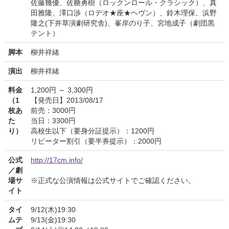
佐藤幾優、佐糖勇樹（ロックンロール・クラシック）、真
田雅隆、澤口渉（ロデオ★座★ヘヴン）、鈴木理保、浜野
隆之(下井草演劇研究舎)、峯岸のり子、宮地成子（劇団黒
テント）
脚本
柳井祥緒
演出
柳井祥緒
料金
1,200円 ～ 3,300円
（1
【発売日】2013/08/17
枚あ
前売：3000円
た
当日：3300円
り）
高校生以下（要身分証提示）：1200円
リピーター割引（要半券提示）：2000円
公式
http://17cm.info/
／劇
場サ
※正式な公演情報は公式サイトでご確認ください。
イト
タイ
9/12(木)19:30
ムテ
9/13(金)19:30