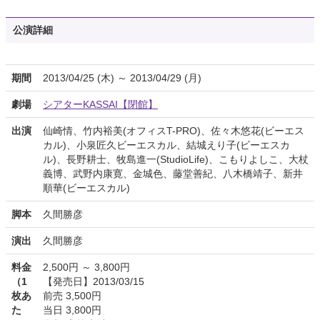
公演詳細
期間
2013/04/25 (木) ～ 2013/04/29 (月)
劇場
シアターKASSAI【閉館】
出演
仙崎情、竹内裕美(オフィスT-PRO)、佐々木悠花(ビーエス
カル)、小泉匠久ビーエスカル、結城えり子(ビーエスカ
ル)、長野耕士、牧島進一(StudioLife)、こもりよしこ、大杖
義博、武野内康寛、金城色、藤堂善紀、八木橋靖子、新井
順華(ビーエスカル)
脚本
久間勝彦
演出
久間勝彦
料金
2,500円 ～ 3,800円
（1
【発売日】2013/03/15
枚あ
前売 3,500円
た
当日 3,800円