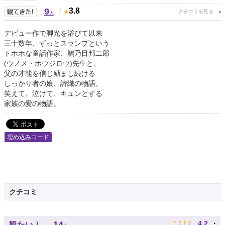
9
/
3.8
人
デビュー作で脚光を浴びて以来
三十数年、ずっとスランプという
トホホな童話作家、鵜乃目邦二郎
(ウノメ・ホウジロウ)先生と、
父の才能を信じ励まし続ける
しっかり者の娘、詩織の物語。
笑えて、泣けて、キュンとする
家族の愛の物語。
埋め込みコード
クチコミ
♪
♪
♪
♪
♪
14
4.2
観たい！