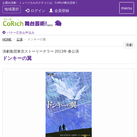
お薦め演劇・ミュージカルのクチコミは、CoRich舞台芸術！
T
menu
T
地域選択
ログイン
会員登録
o
o
g
g
g
g
l
l
バナー広告お申込み
e
e
HOME
公演
ドンキーの翼
n
n
演劇
a
a
v
演劇集団東京ストーリーテラー 2013年 春公演
i
v
ドンキーの翼
g
i
a
g
t
a
i
t
o
n
i
o
n