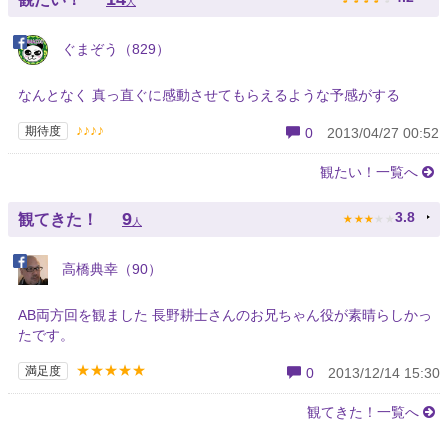
人
ぐまぞう（829）
なんとなく 真っ直ぐに感動させてもらえるような予感がする
♪♪♪♪
期待度
0
2013/04/27 00:52
観たい！一覧へ
★
★
★
★
★
9
3.8
観てきた！
人
高橋典幸（90）
AB両方回を観ました 長野耕士さんのお兄ちゃん役が素晴らしかっ
たです。
★★★★★
満足度
0
2013/12/14 15:30
観てきた！一覧へ