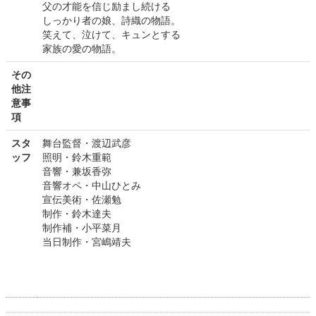
父の才能を信じ励まし続ける
しっかり者の娘、詩織の物語。
笑えて、泣けて、キュンとする
家族の愛の物語。
その
他注
意事
項
スタ
舞台監督・渡辺武彦
ッフ
照明・鈴木重範
音響・兼坂香弥
音響オペ・中山ひとみ
宣伝美術・佐瀬勉
制作・鈴木達夫
制作補・小平菜月
当日制作・宮嶋靖夫