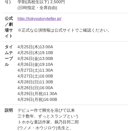
り）
学割(高校生以下) 2,500円
(日時指定・全席自由)
公式
http://tokyostoryteller.jp/
／劇
場サ
※正式な公演情報は公式サイトでご確認ください。
イト
タイ
4月25日(木)13:00A
ムテ
4月25日(木)19:10B
ーブ
4月26日(金)13:00B
ル
4月26日(金)19:10A
4月27日(土)11:30A
4月27日(土)16:00B
4月28日(日)11:30B
4月28日(日)16:00A
4月29日(月祝)11:30A
4月29日(月祝)16:00B
説明
デビュー作で脚光を浴びて以来
三十数年、ずっとスランプという
トホホな童話作家、鵜乃目邦二郎
(ウノメ・ホウジロウ)先生と、