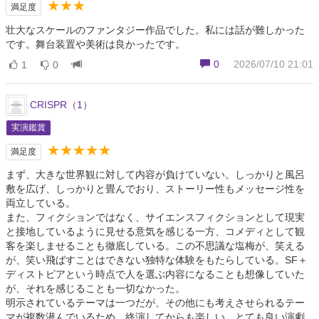
★★★
満足度
壮大なスケールのファンタジー作品でした。私には話が難しかった
です。舞台装置や美術は良かったです。
0
2026/07/10 21:01
1
0
CRISPR（1）
実演鑑賞
★★★★★
満足度
まず、大きな世界観に対して内容が負けていない。しっかりと風呂
敷を広げ、しっかりと畳んでおり、ストーリー性もメッセージ性を
両立している。
また、フィクションではなく、サイエンスフィクションとして現実
と接地しているように見せる意気を感じる一方、コメディとして観
客を楽しませることも徹底している。この不思議な塩梅が、笑える
が、笑い飛ばすことはできない独特な体験をもたらしている。SF＋
ディストピアという時点で人を選ぶ内容になることも想像していた
が、それを感じることも一切なかった。
明示されているテーマは一つだが、その他にも考えさせられるテー
マが複数潜んでいるため、終演してからも楽しい。とても良い演劇