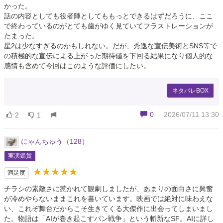
かった。
話の内容としても役者陣としてももっとできるはずだろうに、ここ
で終わっているのがとても歯がゆく見ていてフラストレーションが
たまった。
星2は少なすぎるのかもしれない。だが、秀逸な宣伝美術とSNS等で
の積極的な宣伝による上がった期待値を下回る結果になり個人的な
感情も含めて今回はこのような評価にしたい。
ネタバレBOX
0
2026/07/11 13:30
2
1
にゃんちゅう（128）
実演鑑賞
★★★★★
満足度
チラシの素敵さに惹かれて観劇しましたが、あまりの面白さに興奮
が冷めやらないままこれを書いています。映画では絶対に味わえな
い、これぞ舞台だからこそ生きてくる大傑作に出会ってしまいまし
た。物語は「AIが巻き起こすパン戦争」という斬新なSF。AIに詳し