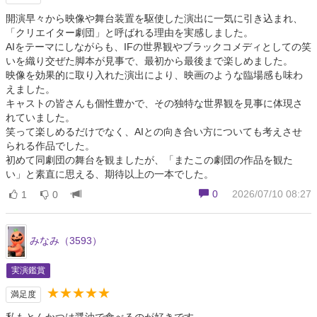
開演早々から映像や舞台装置を駆使した演出に一気に引き込まれ、
「クリエイター劇団」と呼ばれる理由を実感しました。
AIをテーマにしながらも、IFの世界観やブラックコメディとしての笑
いを織り交ぜた脚本が見事で、最初から最後まで楽しめました。
映像を効果的に取り入れた演出により、映画のような臨場感も味わ
えました。
キャストの皆さんも個性豊かで、その独特な世界観を見事に体現さ
れていました。
笑って楽しめるだけでなく、AIとの向き合い方についても考えさせ
られる作品でした。
初めて同劇団の舞台を観ましたが、「またこの劇団の作品を観た
い」と素直に思える、期待以上の一本でした。
0
2026/07/10 08:27
1
0
みなみ（3593）
実演鑑賞
★★★★★
満足度
私もとんかつは醤油で食べるのが好きです。