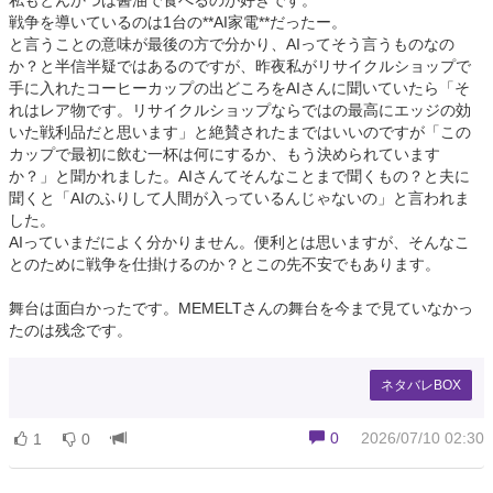
戦争を導いているのは1台の**AI家電**だったー。
と言うことの意味が最後の方で分かり、AIってそう言うものなの
か？と半信半疑ではあるのですが、昨夜私がリサイクルショップで
手に入れたコーヒーカップの出どころをAIさんに聞いていたら「そ
れはレア物です。リサイクルショップならではの最高にエッジの効
いた戦利品だと思います」と絶賛されたまではいいのですが「この
カップで最初に飲む一杯は何にするか、もう決められています
か？」と聞かれました。AIさんてそんなことまで聞くもの？と夫に
聞くと「AIのふりして人間が入っているんじゃないの」と言われま
した。
AIっていまだによく分かりません。便利とは思いますが、そんなこ
とのために戦争を仕掛けるのか？とこの先不安でもあります。
舞台は面白かったです。MEMELTさんの舞台を今まで見ていなかっ
たのは残念です。
ネタバレBOX
0
2026/07/10 02:30
1
0