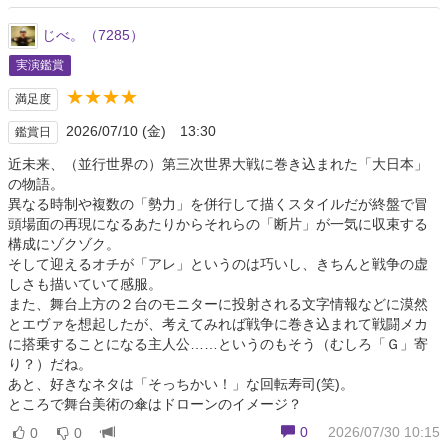
じべ。（7285）
実演鑑賞
★★★★
満足度
2026/07/10 (金) 13:30
鑑賞日
近未来、（並行世界の）第三次世界大戦に巻き込まれた「大日本」
の物語。
異なる時制や複数の「勢力」を併行して描くスタイルだが終盤で冒
頭場面の再現になるあたりからそれらの「断片」が一気に収束する
構成にゾクゾク。
そして迎えるオチが「アレ」というのは巧いし、きちんと戦争の虚
しさも描いていて感服。
また、舞台上方の２台のモニターに投射される文字情報などに漠然
とエヴァを想起したが、考えてみれば戦争に巻き込まれて戦闘メカ
に搭乗することになる主人公……というのもそう（むしろ「Ｇ」寄
り？）だね。
あと、好きなネタは「そっちかい！」な回転寿司(笑)。
ところで舞台美術の傘はドローンのイメージ？
0
2026/07/30 10:15
0
0