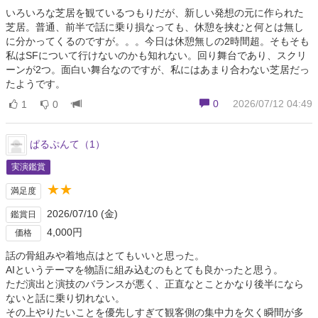
いろいろな芝居を観ているつもりだが、新しい発想の元に作られた
芝居。普通、前半で話に乗り損なっても、休憩を挟むと何とは無し
に分かってくるのですが。。。今日は休憩無しの2時間超。そもそも
私はSFについて行けないのかも知れない。回り舞台であり、スクリ
ーンが2つ。面白い舞台なのですが、私にはあまり合わない芝居だっ
たようです。
0
2026/07/12 04:49
1
0
ぱるぷんて（1）
実演鑑賞
★★
満足度
2026/07/10 (金)
鑑賞日
4,000円
価格
話の骨組みや着地点はとてもいいと思った。
AIというテーマを物語に組み込むのもとても良かったと思う。
ただ演出と演技のバランスが悪く、正直なとことかなり後半になら
ないと話に乗り切れない。
その上やりたいことを優先しすぎて観客側の集中力を欠く瞬間が多