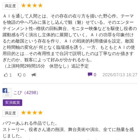
★★★★
満足度
ＡＩを通して人間とは、その存在の在り方を描いた野心作。テーマ
を物語の中へ巧みに落とし込んで観（魅）せている。そのエンター
テインメント性--櫓状の回転舞台、モニター映像などを駆使し役者の
躍動感を巧く演出し立体的に展開していく。ＡＩの功罪を印象付け
るため敵国という存在を作り、ＡＩの戦術的利用価値を設定。敵国
と時間軸の変化が 何となく臨場感を誘う。一方、もともとＡＩの使
用目的とは…その有用性まで台詞で説明したのは丁寧なのか描きす
ぎたのか、観客によって好みが分かれるかも。
（上演時間2時間15分 休憩なし）追記予定
0
2026/07/13 16:27
1
0
こぴ（4298）
実演鑑賞
★★★★
満足度
パワーあふれる作品でした。
ストーリー、役者さん達の熱演、舞台美術や演出、全てに熱量を感
じました。