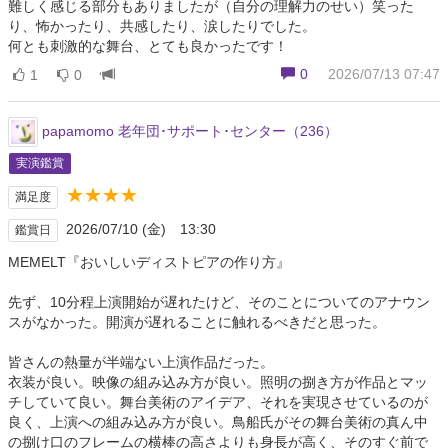
難しく感じる部分もありましたが（自分の理解力のせい）笑った
り、怖かったり、共感したり、涙したりでした。
何とも刺激的な舞台、とても良かったです！
0
2026/07/13 07:47
1
0
papamomo 老年団･サポート･センター（236）
実演鑑賞
★★★★
満足度
2026/07/10 (金) 13:30
鑑賞日
MEMELT『おいしいディストピアの作り方』
先ず、10分程上演開始が遅れたけど、そのことについてのアナウン
スがなかった。開演が遅れることに触れるべきだと思った。
皆さんの熱量が半端ない上演作品だった。
衣装が良い。映像の組み込み方が良い。照明の捌き方が作品とマッ
チしていて良い。舞台美術のアイデア、それを実現させているのが
良く、上演への組み込み方が良い。鳥船氏がその舞台美術の真ん中
の捌け口のフレームの横棒の高さよりも身長が高く、そのすぐ前で