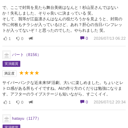
で、ここで封筒を見たら舞台美術はなんと！杉山至さんではない
か！失礼しました、そりゃ良いに決まっている 笑。
そして、我等が江益凛さんはなんの役だろうかを見ようと、封筒の
中に何枚もチラシが入っているけど、あれ？肝心の当日パンフレッ
トが入ってないぞ！と思ったのでした。やられました 笑。
0
2026/07/13 06:22
1
0
バート（8156）
実演鑑賞
★★★★
満足度
サイバーパンクな近未来SF活劇、大いに楽しめました。ちょいとレ
トロ感がある所もイイですね。AIの作り方のくだりは勉強になりま
す。アフターのライブステージも短いながら、すごくイイ。
0
2026/07/12 20:34
1
0
hatayu（1177）
実演鑑賞