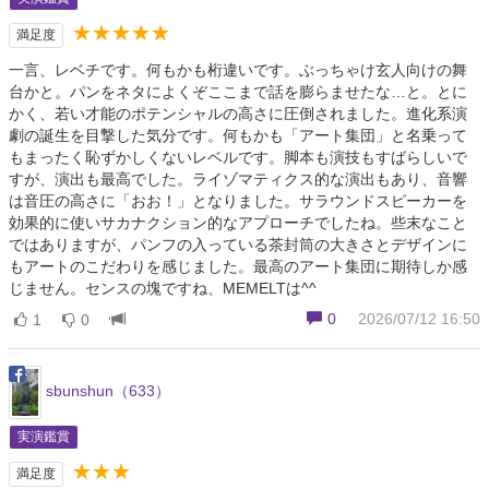
★★★★★
満足度
一言、レベチです。何もかも桁違いです。ぶっちゃけ玄人向けの舞
台かと。パンをネタによくぞここまで話を膨らませたな…と。とに
かく、若い才能のポテンシャルの高さに圧倒されました。進化系演
劇の誕生を目撃した気分です。何もかも「アート集団」と名乗って
もまったく恥ずかしくないレベルです。脚本も演技もすばらしいで
すが、演出も最高でした。ライゾマティクス的な演出もあり、音響
は音圧の高さに「おお！」となりました。サラウンドスピーカーを
効果的に使いサカナクション的なアプローチでしたね。些末なこと
ではありますが、パンフの入っている茶封筒の大きさとデザインに
もアートのこだわりを感じました。最高のアート集団に期待しか感
じません。センスの塊ですね、MEMELTは^^
0
2026/07/12 16:50
1
0
sbunshun（633）
実演鑑賞
★★★
満足度