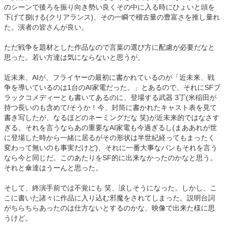
のシーンで後ろを振り向き勢い良くその中に入る時にひょいと頭を
下げて捌ける(クリアランス)、その一瞬で稽古量の豊富さを推し量れ
た。演者の皆さんが良い。
ただ戦争を題材とした作品なので言葉の選び方に配慮が必要だなと
思った。若い方達は気にならないと思うが。
近未来、AIが、フライヤーの最初に書かれているのが「近未来、戦
争を導いているのは1台のAI家電だった。」とあるので、それにSFブ
ラックコメディーとも書いてあるのに、登場する武器 3丁(米稲田が
持つ長いのも含めて/そうか！今、封筒に書かれたキャスト表を見て
書き写したが、なるほどのネーミングだな 笑)が近未来的ではなさす
ぎる。それを言うならあの重要なAI家電も今過ぎるし(まああれが世
に登場した時から一緒に居るがその形状は半世紀経ってもまったく
変わって無いのも事実だけど)、それに一番大事なパンもそれを言う
なら今と同じだ。このあたりをSF的に出来なかったのかなと思う。
それと傘達はうーんと思った。
そして、終演手前では不覚にも 笑、涙しそうになった。しかし、こ
こに書いた諸々に作品に入り込む邪魔をされてしまった。説明台詞
がちらちらあったのは仕方ないとするのかな、映像で出来た様に思
うけど。