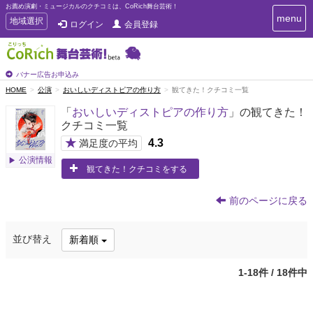
お薦め演劇・ミュージカルのクチコミは、CoRich舞台芸術！
T
menu
T
地域選択
ログイン
会員登録
o
o
g
g
g
g
l
l
バナー広告お申込み
e
e
HOME
公演
おいしいディストピアの作り方
観てきた！クチコミ一覧
n
n
a
「
おいしいディストピアの作り方
」の観てきた！
a
v
クチコミ一覧
i
v
g
★
4.3
i
満足度の平均
a
g
公演情報
t
観てきた！クチコミをする
a
i
t
o
n
i
前のページに戻る
o
n
並び替え
新着順
1-18件 / 18件中