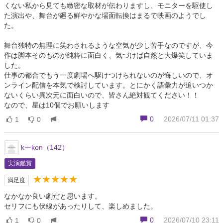
くない私から見ても緻密な取材が伝わりますし、モニターを駆使し
た演出や、舞台が廻る鮮やかな場面転換はまるで映画のようでし
た。
舞台独特の無理に笑わされるような空気が少し苦手なのですが、今
作は脚本そのものが純粋に面白く、気づけば自然と大爆笑していま
した。
仕事の都合でもう一度劇場へ駆けつけられないのが悔しいので、オ
ンライン配信を本気で検討しています。とにかく語彙力が追いつか
ないくらい異次元に面白いので、皆さん絶対観てください！！
なので、星は10個でお願いします
0
2026/07/11 01:37
1
0
kーkon（142）
実演鑑賞
★★★★★
満足度
なかなか良い劇だと思います。
セリフにも伏線があったりして、楽しめました。
0
2026/07/10 23:11
1
0