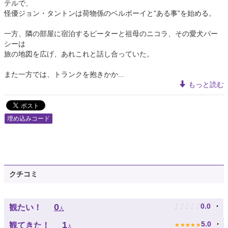
テルで、
怪優ジョン・タントンは荷物係のベルボーイと”ある事”を始める。
一方、隣の部屋に宿泊するピーターと祖母のニコラ、その愛犬パー
シーは
旅の地図を広げ、あれこれと話し合っていた。
また一方では、トランクを抱きかか...
もっと読む
埋め込みコード
クチコミ
♪
♪
♪
♪
♪
0
0.0
観たい！
人
★
★
★
★
★
1
5.0
観てきた！
人