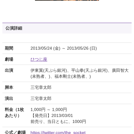
公演詳細
期間
2013/05/24 (金) ～ 2013/05/26 (日)
劇場
ひつじ座
出演
伊東翼(天ぷら銀河)、平山拳(天ぷら銀河)、廣田智大
(未熟者、)、福本剛士(未熟者、)
脚本
三宅章太郎
演出
三宅章太郎
料金（1枚
1,000円 ～ 1,000円
あたり）
【発売日】2013/03/01
前売り、当日ともに、1000円
公式／劇場
https://twitter.com/the_socket_