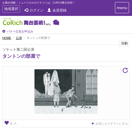
お薦め演劇・ミュージカルのクチコミは、CoRich舞台芸術！
T
menu
T
地域選択
ログイン
会員登録
o
o
g
g
g
g
l
l
バナー広告お申込み
e
e
HOME
公演
タントンの部屋で
n
n
演劇
a
a
v
ソケット第二回公演
i
v
タントンの部屋で
g
i
a
g
t
a
i
t
o
n
i
o
n
人
0
お気に入りチラシにする