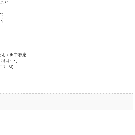
こと
て
く
美術：田中敏恵
：樋口亜弓
RUM)