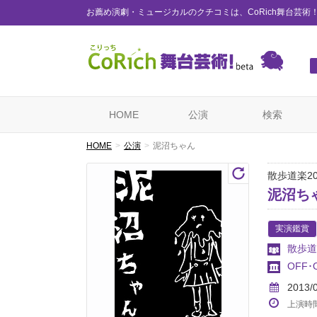
お薦め演劇・ミュージカルのクチコミは、CoRich舞台芸術
HOME
公演
検索
HOME
公演
泥沼ちゃん
散歩道楽2
泥沼ち
実演鑑賞
散歩道
OFF
2013/
上演時