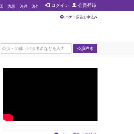
ログイン
会員登録
国
九州
沖縄
海外
バナー広告お申込み
公演検索