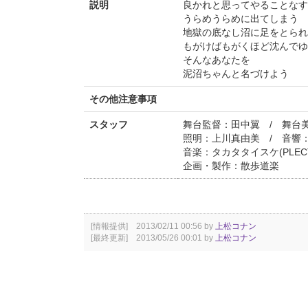
説明
良かれと思ってやることなす
うらめうらめに出てしまう
地獄の底なし沼に足をとられ
もがけばもがくほど沈んでゆ
そんなあなたを
泥沼ちゃんと名づけよう
その他注意事項
スタッフ
舞台監督：田中翼 / 舞台
照明：上川真由美 / 音響
音楽：タカタタイスケ(PLECT
企画・製作：散歩道楽
[情報提供] 2013/02/11 00:56 by
上松コナン
[最終更新] 2013/05/26 00:01 by
上松コナン