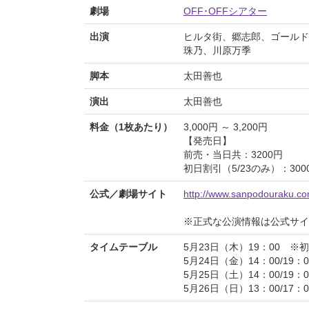
劇場
OFF･OFFシアター
出演
ヒルタ街、郷志郎、ゴールド
珠乃、川原万季
脚本
太田善也
演出
太田善也
料金（1枚あたり）
3,000円 ～ 3,200円
【発売日】
前売・当日共：3200円
初日割引（5/23のみ）：300
公式／劇場サイト
http://www.sanpodouraku.co
※正式な公演情報は公式サ
タイムテーブル
5月23日（木）19：00 ※
5月24日（金）14：00/19：0
5月25日（土）14：00/19：0
5月26日（日）13：00/17：0