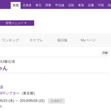
！
全国
北海道
東北
関東
甲信越
北陸
東海
近畿
中国
四
管理メニュー
団体WEBサイト管理
顧客管理
ランキング
チケプレ
掲示板
Myページ
演劇
013春公演
ゃん
楽
･OFFシアター
（東京都）
05/23 (木) ～ 2013/05/26 (日)
公演終了
間：