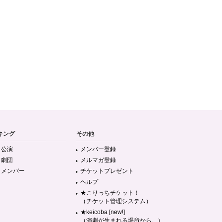
キング
その他
目公演
メンバー登録
目劇団
メルマガ登録
目メンバー
チケットプレゼント
ヘルプ
★こりっちチケット！
（チケット管理システム）
★keicoba [new!]
（演劇が生まれる場所から。）