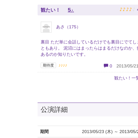
♪
♪
♪
♪
♪
5
観たい！
人
あさ（175）
裏目 ただ単に会話しているだけでも裏目にでてし
ともあり。 泥沼にはまったらはまるだけなのか、
あるのか知りたいです。
♪♪♪♪
期待度
0
2013/05/21
観たい！一
公演詳細
期間
2013/05/23 (木) ～ 2013/05/