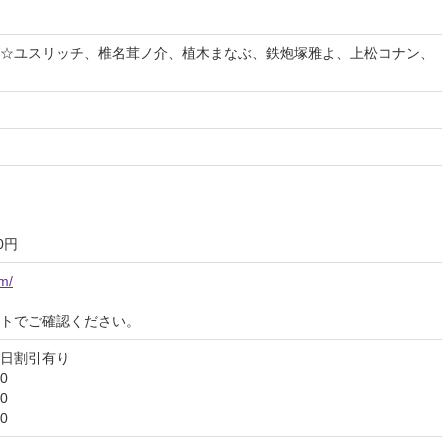
☆ユスリッチ、椎名茸ノ介、植木まなぶ、鉄炮塚雅よ、上松コナン、
0円
m/
イトでご確認ください。
初日割引有り
0
0
0