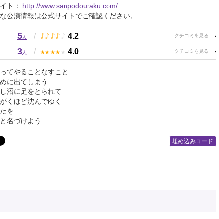
サイト：
http://www.sanpodouraku.com/
な公演情報は公式サイトでご確認ください。
5
♪
♪
♪
♪
♪
/
4.2
人
3
★
★
★
★
★
/
4.0
人
ってやることなすこと
めに出てしまう
し沼に足をとられて
がくほど沈んでゆく
たを
と名づけよう
埋め込みコード