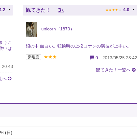
★
★
★
★
★
3
4.2
4.0
観てきた！
人
unicorn（1870）
まうこ
沼の中 面白い。転換時の上松コナンの演技が上手い。
救いは
★★★
満足度
0
2013/05/25 23:42
 20:43
観てきた！一覧へ
覧へ
26 (日)