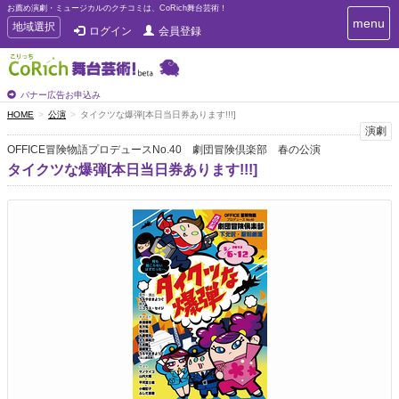
お薦め演劇・ミュージカルのクチコミは、CoRich舞台芸術！
T
menu
T
地域選択
ログイン
会員登録
o
o
g
g
g
g
l
l
バナー広告お申込み
e
e
HOME
公演
タイクツな爆弾[本日当日券あります!!!]
n
n
演劇
a
a
v
OFFICE冒険物語プロデュースNo.40 劇団冒険倶楽部 春の公演
i
v
タイクツな爆弾[本日当日券あります!!!]
g
i
a
g
t
a
i
t
o
n
i
o
n