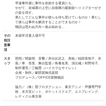
早速事件屋に事件を依頼する署員たち。
やがて、岩城署の上空に自衛隊の最新鋭ヘリコプターがそ
の姿を現す。
果たしてどんな事件が彼らを待ち受けているのか！果たし
て彼らは事件を解決することができるのか！
物語は思わぬ方向へ進み始める…
その
未就学児童入場不可
他注
意事
項
スタ
照明／関嘉明、音響／井出比呂之、美術／稲田美智子、衣
ッフ
装／車 杏里、舞台監督／鳥養友美、演出補／村野玲子、
制作運営／三輪塁（ハイカラなサイレン）
企画・制作／劇団冒険倶楽部
プロデュース／OFFICE冒険物語
協力／（株）賢プロダクション、東京アニメ・声優専門学
校、水天宮ピット、ポケットスクエア、エスプレイング、
レティクル東京座