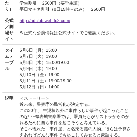
た
学生割引 2500円（要学生証）
り）
平日マチネ割引（8日15時～のみ） 2500円
公式
http://adclub.web.fc2.com/
／劇
場サ
※正式な公演情報は公式サイトでご確認ください。
イト
タイ
5月6日（月）15:00
ムテ
5月7日（火）19:00
ーブ
5月8日（水）15:00/19:00
ル
5月9日（木）19:00
5月10日（金）19:00
5月11日（土）15:00/19:00
5月12日（日）14:00
説明
＜ストーリー＞
近未来。警察庁の民営化が決定する。
この30年、 牛泥棒以外に事件らしい事件が起こったこと
のないF県岩城警察署では、署員たちがリストラからのが
れるために自ら事件を起こそうと考えている。
そこへ現れた「事件屋」と名乗る謎の人物。彼らは予算さ
えあればどんな事件でも起こしてみせると豪語する。