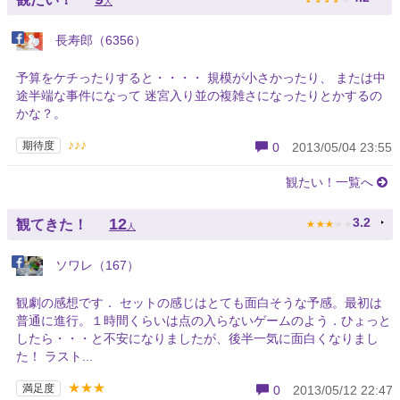
人
長寿郎（6356）
予算をケチったりすると・・・・ 規模が小さかったり、 または中
途半端な事件になって 迷宮入り並の複雑さになったりとかするの
かな？。
♪♪♪
期待度
0
2013/05/04 23:55
観たい！一覧へ
★
★
★
★
★
12
3.2
観てきた！
人
ソワレ（167）
観劇の感想です． セットの感じはとても面白そうな予感。最初は
普通に進行。１時間くらいは点の入らないゲームのよう．ひょっと
したら・・・と不安になりましたが、後半一気に面白くなりまし
た！ ラスト...
★★★
満足度
0
2013/05/12 22:47