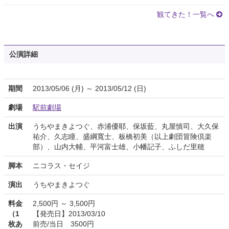
観てきた！一覧へ
公演詳細
期間
2013/05/06 (月) ～ 2013/05/12 (日)
劇場
駅前劇場
出演
うちやまきよつぐ、赤浦優耶、保坂藍、丸屋慎司、大久保
祐介、久志瞳、盛綱寬士、板橋初美（以上劇団冒険倶楽
部）、山内大輔、平河富士雄、小幡記子、ふしだ里穂
脚本
ニコラス・セイジ
演出
うちやまきよつぐ
料金
2,500円 ～ 3,500円
（1
【発売日】2013/03/10
枚あ
前売/当日 3500円