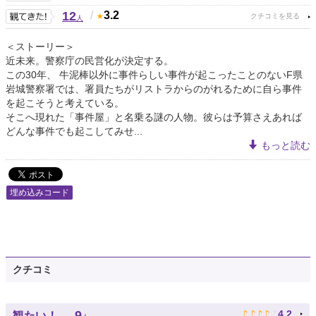
12
/
3.2
人
＜ストーリー＞
近未来。警察庁の民営化が決定する。
この30年、 牛泥棒以外に事件らしい事件が起こったことのないF県
岩城警察署では、署員たちがリストラからのがれるために自ら事件
を起こそうと考えている。
そこへ現れた「事件屋」と名乗る謎の人物。彼らは予算さえあれば
どんな事件でも起こしてみせ...
もっと読む
埋め込みコード
クチコミ
♪
♪
♪
♪
♪
9
4.2
観たい！