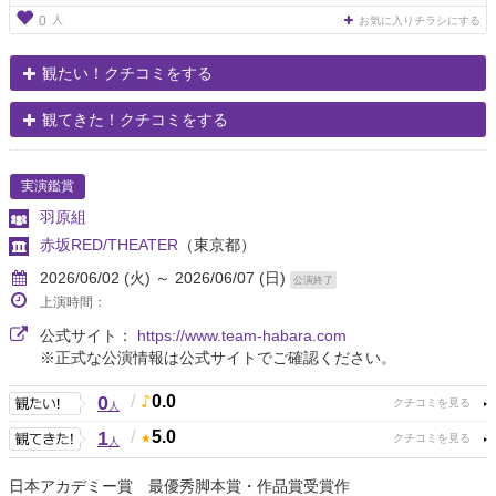
人
0
お気に入りチラシにする
観たい！クチコミをする
観てきた！クチコミをする
実演鑑賞
羽原組
赤坂RED/THEATER
（東京都）
2026/06/02 (火) ～ 2026/06/07 (日)
公演終了
上演時間：
公式サイト：
https://www.team-habara.com
※正式な公演情報は公式サイトでご確認ください。
0
/
0.0
人
1
/
5.0
人
日本アカデミー賞 最優秀脚本賞・作品賞受賞作