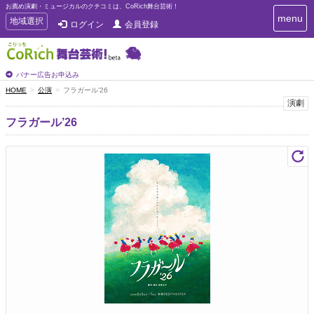
お薦め演劇・ミュージカルのクチコミは、CoRich舞台芸術！
T
menu
T
地域選択
ログイン
会員登録
o
o
g
g
g
g
l
l
バナー広告お申込み
e
e
HOME
公演
フラガール’26
n
n
演劇
a
a
v
フラガール’26
i
v
g
i
a
g
t
a
i
t
o
n
i
o
n