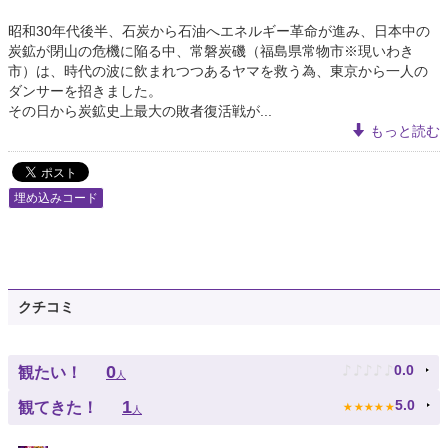
昭和30年代後半、石炭から石油へエネルギー革命が進み、日本中の
炭鉱が閉山の危機に陥る中、常磐炭磯（福島県常物市※現いわき
市）は、時代の波に飲まれつつあるヤマを救う為、東京から一人の
ダンサーを招きました。
その日から炭鉱史上最大の敗者復活戦が...
もっと読む
埋め込みコード
クチコミ
♪
♪
♪
♪
♪
0
0.0
観たい！
人
★
★
★
★
★
1
5.0
観てきた！
人