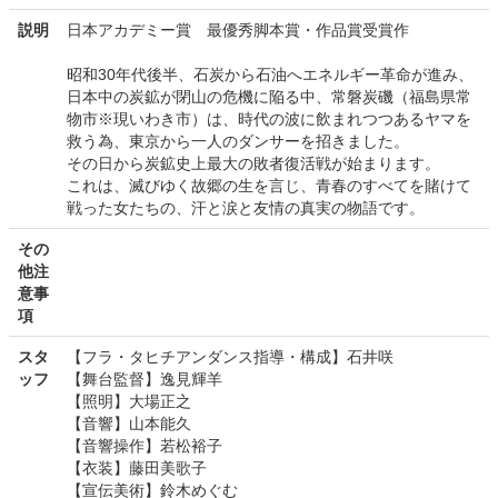
説明
日本アカデミー賞 最優秀脚本賞・作品賞受賞作
昭和30年代後半、石炭から石油へエネルギー革命が進み、
日本中の炭鉱が閉山の危機に陥る中、常磐炭磯（福島県常
物市※現いわき市）は、時代の波に飲まれつつあるヤマを
救う為、東京から一人のダンサーを招きました。
その日から炭鉱史上最大の敗者復活戦が始まります。
これは、滅びゆく故郷の生を言じ、青春のすべてを賭けて
戦った女たちの、汗と涙と友情の真実の物語です。
その
他注
意事
項
スタ
【フラ・タヒチアンダンス指導・構成】石井咲
ッフ
【舞台監督】逸見輝羊
【照明】大場正之
【音響】山本能久
【音響操作】若松裕子
【衣装】藤田美歌子
【宣伝美術】鈴木めぐむ