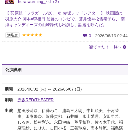
heratwarming_kid（2）
【 羽原組「フラガール'26」 ＠ 赤坂レッドシアター 】 映画版は、
羽原大介 脚本×李相日 監督のコンビで、蒼井優や松雪泰子ら、 南
海キャンディーズの山崎静代も出演し、話題を呼んだ。 ...
★★★★★
満足度
0
2026/06/13 02:44
観てきた！一覧へ
公演詳細
期間
2026/06/02 (火) ～ 2026/06/07 (日)
劇場
赤坂RED/THEATER
出演
惣田紗莉渚、伊藤わこ、浦島三太朗、中川絵美、十河茉
由、田巻果奈、近藤貴郁、石井咲、永山愛理、安田早希、
しるさ、松村彩永、永田伊織、葵季柚歌、佐々木千代、福
泉理紗、にせん、古田小桜、三善玲奈、高木静流、福島滉