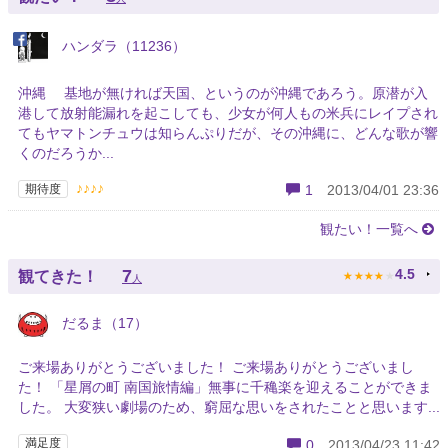
ハンダラ（11236）
沖縄 基地が無ければ天国、というのが沖縄であろう。原潜が入
港して放射能漏れを起こしても、少女が何人もの米兵にレイプされ
てもヤマトンチュウは知らんぷりだが、その沖縄に、どんな歌が響
くのだろうか...
♪♪♪♪
期待度
1
2013/04/01 23:36
観たい！一覧へ
★
★
★
★
★
7
4.5
観てきた！
人
だるま（17）
ご来場ありがとうございました！ ご来場ありがとうございまし
た！ 「星屑の町 南国旅情編」無事に千穐楽を迎えることができま
した。 大変狭い劇場のため、窮屈な思いをされたことと思います...
満足度
0
2013/04/23 11:42