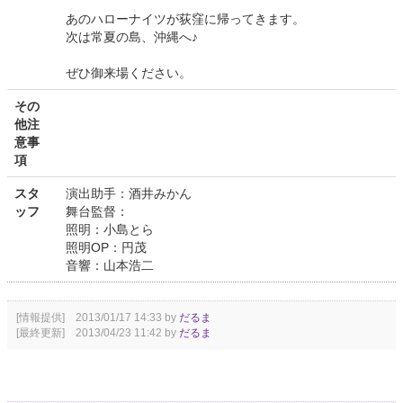
あのハローナイツが荻窪に帰ってきます。
次は常夏の島、沖縄へ♪
ぜひ御来場ください。
その
他注
意事
項
スタ
演出助手：酒井みかん
ッフ
舞台監督：
照明：小島とら
照明OP：円茂
音響：山本浩二
[情報提供] 2013/01/17 14:33 by
だるま
[最終更新] 2013/04/23 11:42 by
だるま