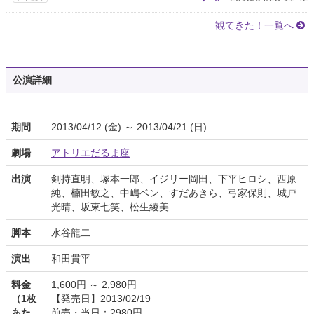
観てきた！一覧へ
公演詳細
期間
2013/04/12 (金) ～ 2013/04/21 (日)
劇場
アトリエだるま座
出演
剣持直明、塚本一郎、イジリー岡田、下平ヒロシ、西原
純、楠田敏之、中嶋ベン、すだあきら、弓家保則、城戸
光晴、坂東七笑、松生綾美
脚本
水谷龍二
演出
和田貫平
料金
1,600円 ～ 2,980円
（1枚
【発売日】2013/02/19
あた
前売・当日：2980円