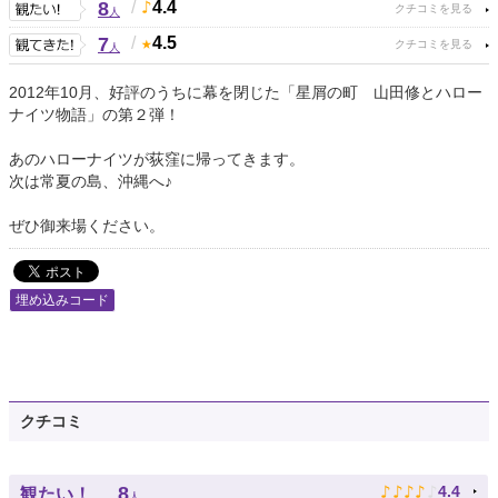
8
/
4.4
人
7
/
4.5
人
2012年10月、好評のうちに幕を閉じた「星屑の町 山田修とハロー
ナイツ物語」の第２弾！
あのハローナイツが荻窪に帰ってきます。
次は常夏の島、沖縄へ♪
ぜひ御来場ください。
埋め込みコード
クチコミ
♪
♪
♪
♪
♪
8
4.4
観たい！
人