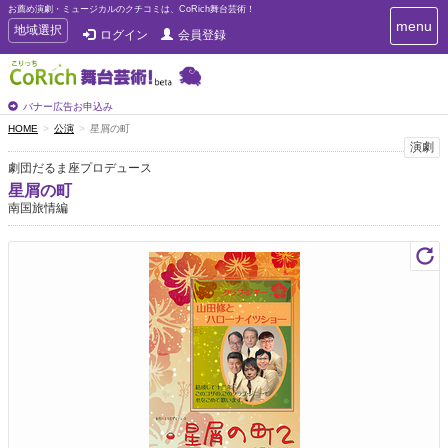
お薦め演劇・ミュージカルのクチコミは、CoRich舞台芸術！
T
menu
T
地域選択
ログイン
会員登録
o
o
g
g
g
g
l
l
バナー広告お申込み
e
e
HOME
公演
星屑の町
n
n
演劇
a
a
v
劇団だるま座プロデュース
i
v
星屑の町
g
i
南国旅情編
a
g
t
a
i
t
o
n
i
o
n