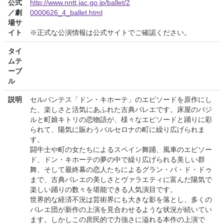
公式
http://www.nntt.jac.go.jp/ballet/2
／劇
0000626_4_ballet.html
場サ
イト
※正式な公演情報は公式サイトでご確認ください。
タイ
ムテ
ーブ
ル
説明
セルバンテス「ドン・キホーテ」のエピソードを原作にし
た、楽しさと活気にあふれた古典バレエです。床屋のバジ
ルと町娘キトリの恋物語が、様々なエピソードと踊りに彩
られて、陽気に賑わうバルセロナの町に繰り広げられま
す。
闘牛士や町の女たちによるスペイン舞踊、風車のエピソー
ド、ドン・キホーテの夢の中で繰り広げられる美しい群
舞、そして最終幕の恋人たちによるグラン・パ・ド・ドゥ
まで、古典バレエの美しさとヴァラエティに富んだ陽気で
楽しい踊りの数々を堪能できる人気演目です。
世界的な経済不況は芸術界にも大きな影を落とし、多くの
バレエ団が新作の上演を見合わせるような状況が続いてい
ます。しかしこの庶民的で力強さに溢れる本作の上演で