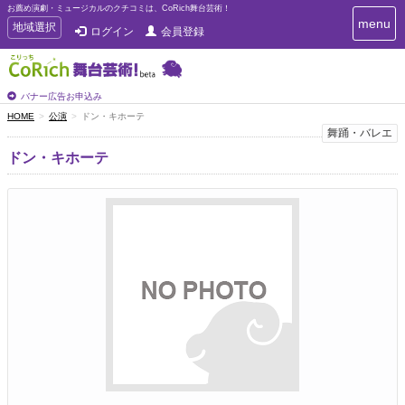
お薦め演劇・ミュージカルのクチコミは、CoRich舞台芸術！
T
menu
T
地域選択
ログイン
会員登録
o
o
g
g
g
g
l
l
バナー広告お申込み
e
e
HOME
公演
ドン・キホーテ
n
n
舞踊・バレエ
a
a
v
ドン・キホーテ
i
v
g
i
a
g
t
a
i
t
o
n
i
o
n