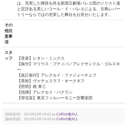
は、充実した陣容を誇る新国立劇場バレエ団のソリスト達
と定評ある美しいコール・ド・バレエによる、古典レパー
トリーならではの充実した舞台をお見せいたします。
その
他注
意事
項
スタ
ッフ
【音楽】レオン・ミンクス
【振付】マリウス・プティパ／アレクサンドル・ゴルスキ
ー
【改訂振付】アレクセイ・ファジェーチェフ
【美術】ヴャチェスラフ・オークネフ
【照明】梶 孝三
【指揮】アレクセイ・バクラン
【管弦楽】東京フィルハーモニー交響楽団
[情報提供] 2013/01/09 19:42 by
CoRich案内人
[最終更新] 2013/01/09 19:43 by
CoRich案内人