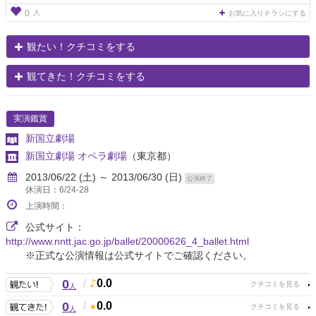
人
0
お気に入りチラシにする
観たい！クチコミをする
観てきた！クチコミをする
実演鑑賞
新国立劇場
新国立劇場 オペラ劇場
（東京都）
2013/06/22 (土) ～ 2013/06/30 (日)
公演終了
休演日：6/24-28
上演時間：
公式サイト：
http://www.nntt.jac.go.jp/ballet/20000626_4_ballet.html
※正式な公演情報は公式サイトでご確認ください。
0
/
0.0
人
0
/
0.0
人