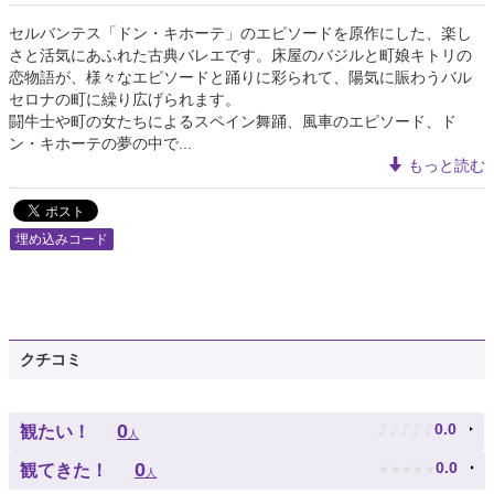
セルバンテス「ドン・キホーテ」のエピソードを原作にした、楽し
さと活気にあふれた古典バレエです。床屋のバジルと町娘キトリの
恋物語が、様々なエピソードと踊りに彩られて、陽気に賑わうバル
セロナの町に繰り広げられます。
闘牛士や町の女たちによるスペイン舞踊、風車のエピソード、ド
ン・キホーテの夢の中で...
もっと読む
埋め込みコード
クチコミ
♪
♪
♪
♪
♪
0
0.0
観たい！
人
★
★
★
★
★
0
0.0
観てきた！
人