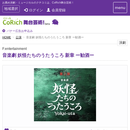
お薦め演劇・ミュージカルのクチコミは、CoRich舞台芸術！
T
menu
T
地域選択
ログイン
会員登録
o
o
g
g
g
g
l
l
バナー広告お申込み
e
e
HOME
公演
音楽劇 妖怪たちのうたうころ 新章 ー勧酒ー
n
n
演劇
a
a
v
F.entertainment
i
v
音楽劇 妖怪たちのうたうころ 新章 ー勧酒ー
g
i
a
g
t
a
i
t
o
n
i
o
n