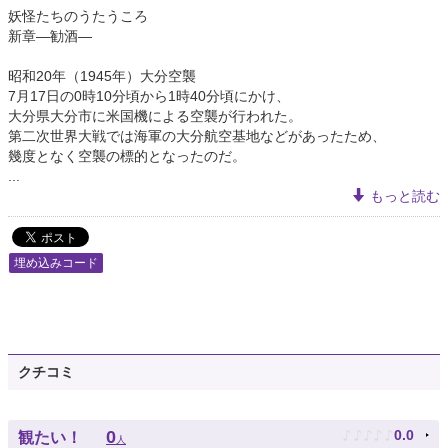
妖怪たちのうたうころ
新章―勧酒―
昭和20年（1945年）大分空襲
7月17日の0時10分頃から1時40分頃にかけ、
大分県大分市に米国機による空襲が行われた。
第二次世界大戦では海軍の大分航空基地などがあったため、
幾度となく空襲の標的となったのだ。
...
もっと読む
埋め込みコード
クチコミ
♪
♪
♪
♪
♪
0
0.0
観たい！
人