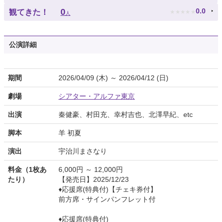
★
★
★
★
★
0
0.0
観てきた！
人
公演詳細
期間
2026/04/09 (木) ～ 2026/04/12 (日)
劇場
シアター・アルファ東京
出演
秦健豪、村田充、幸村吉也、北澤早紀、etc
脚本
羊 初夏
演出
宇治川まさなり
料金（1枚あ
6,000円 ～ 12,000円
たり）
【発売日】2025/12/23
♦︎応援席(特典付)【チェキ券付】
前方席・サインパンフレット付
♦︎応援席(特典付)