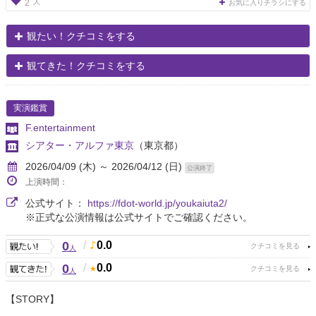
人
2
お気に入りチラシにする
観たい！クチコミをする
観てきた！クチコミをする
実演鑑賞
F.entertainment
シアター・アルファ東京
（東京都）
2026/04/09 (木) ～ 2026/04/12 (日)
公演終了
上演時間：
公式サイト：
https://fdot-world.jp/youkaiuta2/
※正式な公演情報は公式サイトでご確認ください。
0
/
0.0
人
0
/
0.0
人
【STORY】