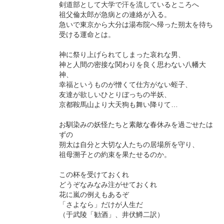
剣道部として大学で汗を流しているところへ
祖父倫太郎が急病との連絡が入る。
急いで東京から大分は湯布院へ帰った朔太を待ち
受ける運命とは。
神に祭り上げられてしまった哀れな男、
神と人間の密接な関わりを良く思わない八幡大
神、
幸福というものが憎くて仕方がない蛭子、
友達が欲しいひとりぼっちの半妖、
京都鞍馬山より大天狗も舞い降りて…
お馴染みの妖怪たちと素敵な春休みを過ごせたは
ずの
朔太は自分と大切な人たちの居場所を守り、
祖母溯子との約束を果たせるのか。
この杯を受けておくれ
どうぞなみなみ注がせておくれ
花に嵐の例えもあるぞ
「さよなら」だけが人生だ
（于武陵「勧酒」、井伏鱒二訳）