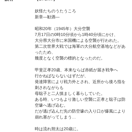
妖怪たちのうたうころ
新章―勧酒―
昭和20年（1945年）大分空襲
7月17日の0時10分頃から1時40分頃にかけ、
大分県大分市に米国機による空襲が行われた。
第二次世界大戦では海軍の大分航空基地などがあ
ったため、
幾度となく空襲の標的となったのだ。
甲斐正孝20歳、本来ならば赤紙が届き戦争へ
行かねばならないはずだが、
発達障害により戦力外とされ、近所から後ろ指を
刺されながらも
母聡子と二人慎ましく暮らしていた。
ある時、いつもより激しい空襲に正孝と聡子は防
空壕へ逃げ込む。
だが逃げ込んだ先の防空壕の入り口が爆風により
崩れ塞がってしまう…
時は流れ朔太は20歳に。