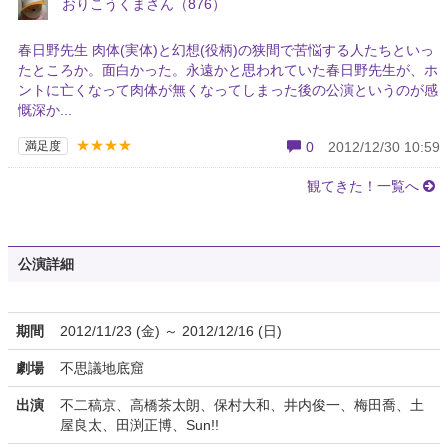
おりこうくまさん（876）
春日野先生 肉体(実体)と幻想(役柄)の狭間で苦悩する人たちといっ
たところか。面白かった。永遠かと思われていた春日野先生が、ホ
ントに亡くなって肉体が無くなってしまった後の公演というのが感
慨深か...
★★★★
満足度
0
2012/12/30 10:59
観てきた！一覧へ
公演詳細
期間
2012/11/23 (金) ～ 2012/12/16 (日)
劇場
不思議地底窟
出演
不二稿京、高橋茶太朗、保村大和、井内俊一、梅田喬、土
屋良太、田渕正博、Sun!!