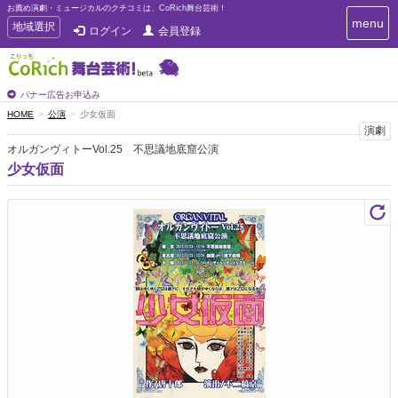
お薦め演劇・ミュージカルのクチコミは、CoRich舞台芸術！
T
menu
T
地域選択
ログイン
会員登録
o
o
g
g
g
g
l
l
バナー広告お申込み
e
e
HOME
公演
少女仮面
n
n
演劇
a
a
v
オルガンヴィトーVol.25 不思議地底窟公演
i
v
少女仮面
g
i
a
g
t
a
i
t
o
n
i
o
n