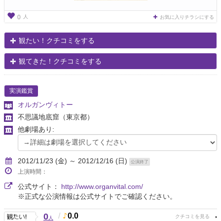
人
0
お気に入りチラシにする
観たい！クチコミをする
観てきた！クチコミをする
実演鑑賞
オルガンヴィトー
不思議地底窟
（東京都）
他劇場あり:
2012/11/23 (金) ～ 2012/12/16 (日)
公演終了
上演時間：
公式サイト：
http://www.organvital.com/
※正式な公演情報は公式サイトでご確認ください。
0
/
0.0
人