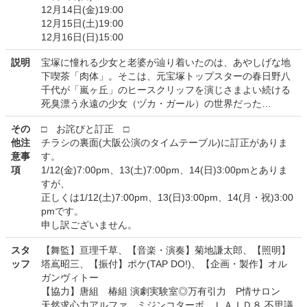
12月14日(金)19:00
12月15日(土)19:00
12月16日(日)15:00
説明
宝塚に憧れる少女と老婆が辿り着いたのは、あやしげな地
下喫茶「肉体」。そこは、元宝塚トップスターの春日野八
千代が「嵐ヶ丘」のヒースクリッフを演じさまよい続ける
死臭漂う永遠の少女（ヅカ・ガール）の世界だった…
その
□ お詫びと訂正 □
他注
チラシの裏面(大阪公演のタイムテーブル)に訂正がありま
意事
す。
項
1/12(金)7:00pm、13(土)7:00pm、14(日)3:00pmとありま
すが、
正しくは1/12(土)7:00pm、13(日)3:00pm、14(月・祝)3:00
pmです。
申し訳ございません。
スタ
【舞監】亘理千草、【音楽・演奏】菊地謙太郎、【照明】
ッフ
塔嶌昭三、【振付】ポケ(TAP DO!)、【企画・製作】オル
ガンヴィトー
【協力】唐組 椿組 演劇実験室◎万有引力 P情サロン
天然求心力アルファ ミジンコターボ ＬＡＩＤ８ 不思議