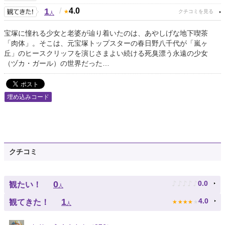
1
/
4.0
人
宝塚に憧れる少女と老婆が辿り着いたのは、あやしげな地下喫茶
「肉体」。そこは、元宝塚トップスターの春日野八千代が「嵐ヶ
丘」のヒースクリッフを演じさまよい続ける死臭漂う永遠の少女
（ヅカ・ガール）の世界だった…
埋め込みコード
クチコミ
♪
♪
♪
♪
♪
0
0.0
観たい！
人
★
★
★
★
★
1
4.0
観てきた！
人