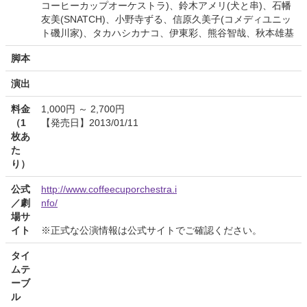
コーヒーカップオーケストラ)、鈴木アメリ(犬と串)、石幡
友美(SNATCH)、小野寺ずる、信原久美子(コメディユニッ
ト磯川家)、タカハシカナコ、伊東彩、熊谷智哉、秋本雄基
脚本
演出
料金
1,000円 ～ 2,700円
（1
【発売日】2013/01/11
枚あ
た
り）
公式
http://www.coffeecuporchestra.i
／劇
nfo/
場サ
イト
※正式な公演情報は公式サイトでご確認ください。
タイ
ムテ
ーブ
ル