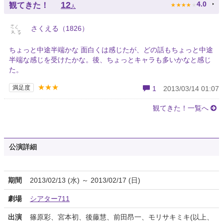
★
★
★
★
★
12
4.0
観てきた！
人
さくえる（1826）
ちょっと中途半端かな 面白くは感じたが、どの話もちょっと中途
半端な感じを受けたかな。後、ちょっとキャラも多いかなと感じ
た。
★★★
満足度
1
2013/03/14 01:07
観てきた！一覧へ
公演詳細
期間
2013/02/13 (水) ～ 2013/02/17 (日)
劇場
シアター711
出演
篠原彩、宮本初、後藤慧、前田昂一、モリサキミキ(以上、