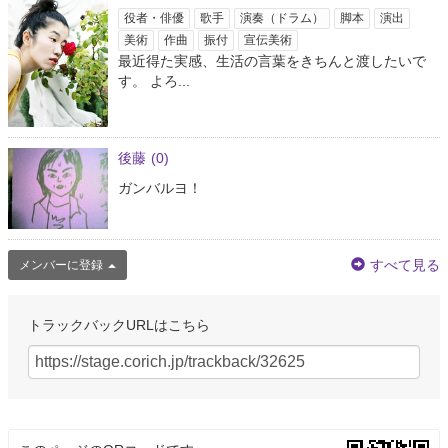
役者・俳優
歌手
演奏（ドラム）
脚本
演出
美術
作曲
振付
宣伝美術
最近得た実感、生活の言葉をきちんと渡したいで
す。 よろ...
後藤
(0)
ガンバルヨ！
すべて見る
メンバーに登録
トラックバックURLはこちら