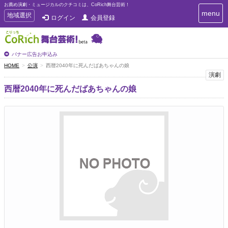
お薦め演劇・ミュージカルのクチコミは、CoRich舞台芸術！
T
menu
T
地域選択
ログイン
会員登録
o
o
g
g
g
g
l
l
バナー広告お申込み
e
e
HOME
公演
西暦2040年に死んだばあちゃんの娘
n
n
演劇
a
a
v
西暦2040年に死んだばあちゃんの娘
i
v
g
i
a
g
t
a
i
t
o
n
i
o
n