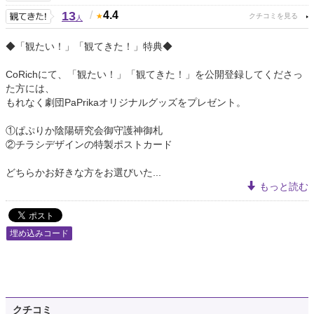
13
/
4.4
人
◆「観たい！」「観てきた！」特典◆
CoRichにて、「観たい！」「観てきた！」を公開登録してくださっ
た方には、
もれなく劇団PaPrikaオリジナルグッズをプレゼント。
①ぱぷりか陰陽研究会御守護神御札
②チラシデザインの特製ポストカード
どちらかお好きな方をお選びいた...
もっと読む
埋め込みコード
クチコミ