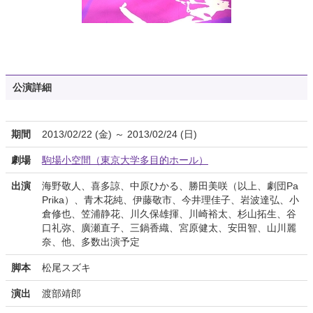
公演詳細
期間
2013/02/22 (金) ～ 2013/02/24 (日)
劇場
駒場小空間（東京大学多目的ホール）
出演
海野敬人、喜多諒、中原ひかる、勝田美咲（以上、劇団Pa
Prika）、青木花純、伊藤敬市、今井理佳子、岩波達弘、小
倉修也、笠浦静花、川久保雄揮、川崎裕太、杉山拓生、谷
口礼弥、廣瀬直子、三鍋香織、宮原健太、安田智、山川麗
奈、他、多数出演予定
脚本
松尾スズキ
演出
渡部靖郎