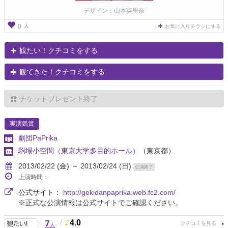
デザイン：山本英里奈
人
0
お気に入りチラシにする
観たい！クチコミをする
観てきた！クチコミをする
チケットプレゼント終了
実演鑑賞
劇団PaPrika
駒場小空間（東京大学多目的ホール）
（東京都）
2013/02/22 (金) ～ 2013/02/24 (日)
公演終了
上演時間：
公式サイト：
http://gekidanpaprika.web.fc2.com/
※正式な公演情報は公式サイトでご確認ください。
7
/
4.0
人