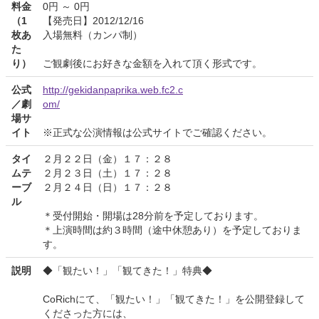
料金
0円 ～ 0円
（1
【発売日】2012/12/16
枚あ
入場無料（カンパ制）
た
り）
ご観劇後にお好きな金額を入れて頂く形式です。
公式
http://gekidanpaprika.web.fc2.c
／劇
om/
場サ
イト
※正式な公演情報は公式サイトでご確認ください。
タイ
２月２２日（金）１７：２８
ムテ
２月２３日（土）１７：２８
ーブ
２月２４日（日）１７：２８
ル
＊受付開始・開場は28分前を予定しております。
＊上演時間は約３時間（途中休憩あり）を予定しておりま
す。
説明
◆「観たい！」「観てきた！」特典◆
CoRichにて、「観たい！」「観てきた！」を公開登録して
くださった方には、