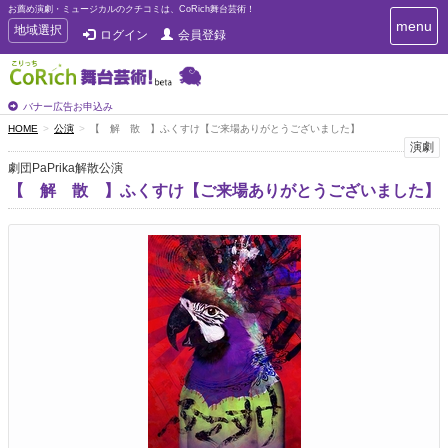
お薦め演劇・ミュージカルのクチコミは、CoRich舞台芸術！
T
menu
T
地域選択
ログイン
会員登録
o
o
g
g
g
g
l
l
バナー広告お申込み
e
e
HOME
公演
【 解 散 】ふくすけ【ご来場ありがとうございました】
n
n
演劇
a
a
v
劇団PaPrika解散公演
i
v
【 解 散 】ふくすけ【ご来場ありがとうございました】
g
i
a
g
t
a
i
t
o
n
i
o
n