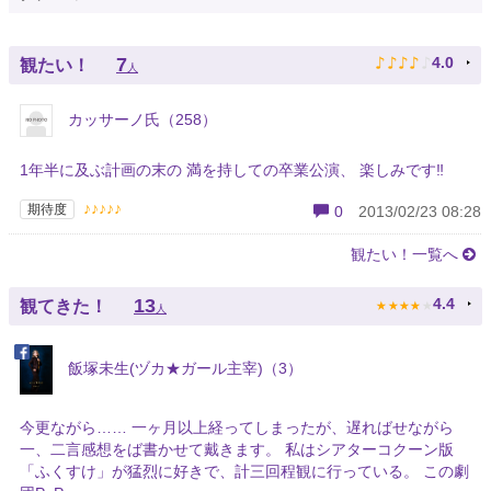
♪
♪
♪
♪
♪
7
4.0
観たい！
人
カッサーノ氏（258）
1年半に及ぶ計画の末の 満を持しての卒業公演、 楽しみです‼
♪♪♪♪♪
期待度
0
2013/02/23 08:28
観たい！一覧へ
★
★
★
★
★
13
4.4
観てきた！
人
飯塚未生(ヅカ★ガール主宰)（3）
今更ながら…… 一ヶ月以上経ってしまったが、遅ればせながら
一、二言感想をば書かせて戴きます。 私はシアターコクーン版
「ふくすけ」が猛烈に好きで、計三回程観に行っている。 この劇