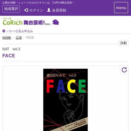
お薦め演劇・ミュージカルのクチコミは、CoRich舞台芸術！
T
menu
T
地域選択
ログイン
会員登録
o
o
g
g
g
g
l
l
バナー広告お申込み
e
e
HOME
公演
FACE
n
n
演劇
a
a
v
NAT vol.3
i
v
FACE
g
i
a
g
t
a
i
t
o
n
i
o
n