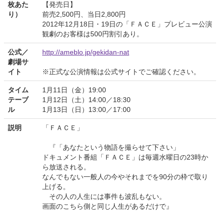
枚あた
【発売日】
り）
前売2,500円、当日2,800円
2012年12月18日・19日の「ＦＡＣＥ」プレビュー公演
観劇のお客様は500円割引あり。
公式／
http://ameblo.jp/gekidan-nat
劇場サ
イト
※正式な公演情報は公式サイトでご確認ください。
タイム
1月11日（金）19:00
テーブ
1月12日（土）14:00／18:30
ル
1月13日（日）13:00／17:00
説明
「ＦＡＣＥ」
『「あなたという物語を撮らせて下さい」
ドキュメント番組「ＦＡＣＥ」は毎週水曜日の23時か
ら放送される。
なんでもない一般人の今やそれまでを90分の枠で取り
上げる。
その人の人生には事件も波乱もない。
画面のこちら側と同じ人生があるだけで』