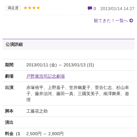
★★★★
満足度
0
2013/01/14 14:27
観てきた！一覧へ
公演詳細
期間
2013/01/11 (金) ～ 2013/01/13 (日)
劇場
戸野廣浩司記念劇場
出演
赤塚侑平、上野嘉子、笠井幽夏子、菅谷仁志、杉山幸
子、藤井治河、藤田一真、三國芙美子、南澤舞果、遊
理
脚本
工藤花之助
演出
料金（1
2,500円 ～ 2,800円