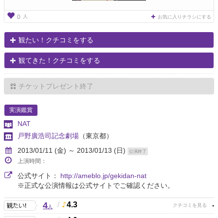
人
0
お気に入りチラシにする
観たい！クチコミをする
観てきた！クチコミをする
チケットプレゼント終了
実演鑑賞
NAT
戸野廣浩司記念劇場
（東京都）
2013/01/11 (金) ～ 2013/01/13 (日)
公演終了
上演時間：
公式サイト：
http://ameblo.jp/gekidan-nat
※正式な公演情報は公式サイトでご確認ください。
4
/
4.3
人