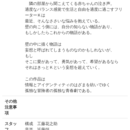
隣の部屋から聞こえてくる赤ちゃんの泣き声。
適度なバランス感覚で生活と自由を適度に過ごすフリ
ーターＫは
最近、そんなささいな悩みを抱えている。
壁の向こう側には、自分の知らない物語があり、
もしかしたらこれからの物語がある。
壁の中に描く物語は
妄想と呼ばれてしまうものなのかもしれないが、
もし
そこに愛があって、勇気があって、希望があるなら
それはきっとＫという妄想を超えていく。
この作品は
情報とアイデンティティのはざまを紡いでゆく
孤独な冒険者の孤独な青春劇である。
その他
注意事
項
スタッ
構成 工藤花之助
フ
音楽 近藤頌