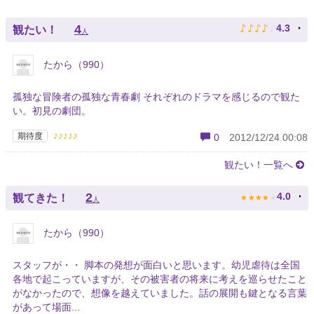
♪
♪
♪
♪
♪
4
4.3
観たい！
人
たから（990）
孤独な冒険者の孤独な青春劇 それぞれのドラマを感じるので観た
い。初見の劇団。
♪♪♪♪♪
期待度
0
2012/12/24 00:08
観たい！一覧へ
★
★
★
★
★
2
4.0
観てきた！
人
たから（990）
スタッフが・・ 脚本の発想が面白いと思います。幼児虐待は全国
各地で起こっていますが、その被害者の将来に考えを巡らせたこと
がなかったので、想像を越えていました。話の展開も鍵となる言葉
があって場面...