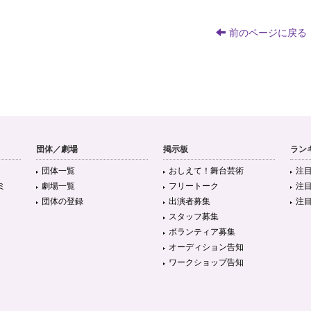
前のページに戻る
団体／劇場
掲示板
ラン
団体一覧
おしえて！舞台芸術
注
ミ
劇場一覧
フリートーク
注
団体の登録
出演者募集
注
スタッフ募集
ボランティア募集
オーディション告知
ワークショップ告知