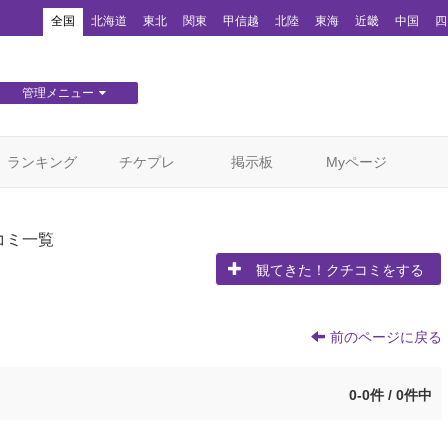
！
全国
北海道
東北
関東
甲信越
北陸
東海
近畿
中国
四
管理メニュー
団体WEBサイト管理
顧客管理
ランキング
チケプレ
掲示板
Myページ
コミ一覧
観てきた！クチコミをする
前のページに戻る
0-0件 / 0件中