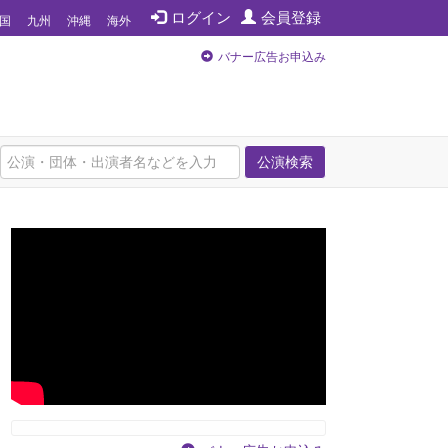
ログイン
会員登録
国
九州
沖縄
海外
バナー広告お申込み
公演検索