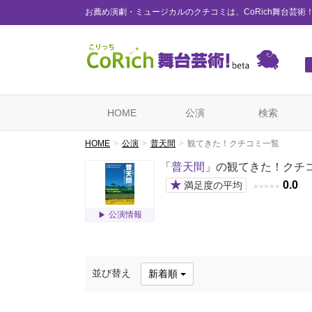
お薦め演劇・ミュージカルのクチコミは、CoRich舞台芸術
HOME
公演
検索
HOME
公演
普天間
観てきた！クチコミ一覧
「
普天間
」の観てきた！クチ
★
0.0
満足度の平均
★
★
★
★
★
公演情報
並び替え
新着順