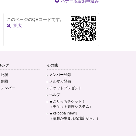
バナー広告お申込み
このページのQRコードです。
拡大
キング
その他
目公演
メンバー登録
目劇団
メルマガ登録
目メンバー
チケットプレゼント
ヘルプ
★こりっちチケット！
（チケット管理システム）
★keicoba [new!]
（演劇が生まれる場所から。）