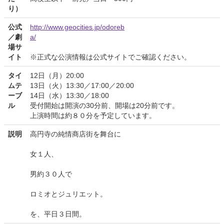
り）
公式
http://www.geocities.jp/odoreb
／劇
a/
場サ
イト
※正式な公演情報は公式サイトでご確認ください。
タイ
12日（月）20:00
ムテ
13日（火）13:30／17:00／20:00
ーブ
14日（水）13:30／18:00
ル
受付開始は開演の30分前、開場は20分前です。
上演時間は約８０分を予定しています。
説明
高円寺の純情商店街を舞台に
女１人、
男約３０人で
ロミオとジュリエット。
を、平日３日間。