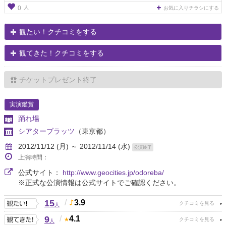
人
0
お気に入りチラシにする
観たい！クチコミをする
観てきた！クチコミをする
チケットプレゼント終了
実演鑑賞
踊れ場
シアターブラッツ
（東京都）
2012/11/12 (月) ～ 2012/11/14 (水)
公演終了
上演時間：
公式サイト：
http://www.geocities.jp/odoreba/
※正式な公演情報は公式サイトでご確認ください。
15
/
3.9
人
9
/
4.1
人