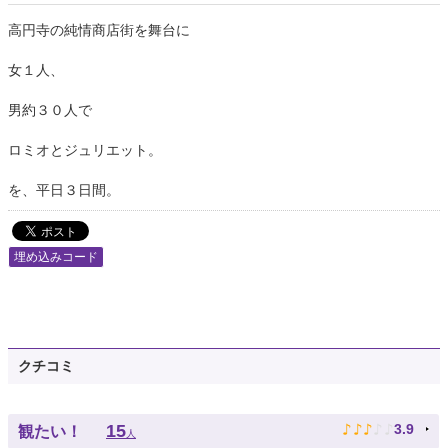
高円寺の純情商店街を舞台に
女１人、
男約３０人で
ロミオとジュリエット。
を、平日３日間。
埋め込みコード
クチコミ
♪
♪
♪
♪
♪
15
3.9
観たい！
人