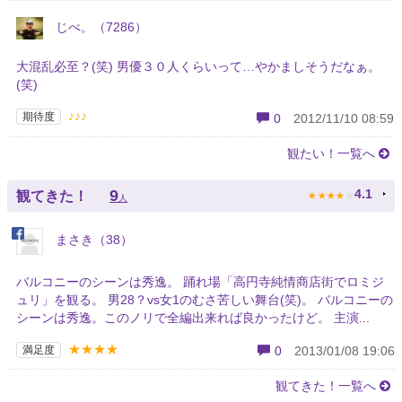
じべ。（7286）
大混乱必至？(笑) 男優３０人くらいって…やかましそうだなぁ。
(笑)
♪♪♪
期待度
0
2012/11/10 08:59
観たい！一覧へ
★
★
★
★
★
9
4.1
観てきた！
人
まさき（38）
バルコニーのシーンは秀逸。 踊れ場「高円寺純情商店街でロミジ
ュリ」を観る。 男28？vs女1のむさ苦しい舞台(笑)。 バルコニーの
シーンは秀逸。このノリで全編出来れば良かったけど。 主演...
★★★★
満足度
0
2013/01/08 19:06
観てきた！一覧へ