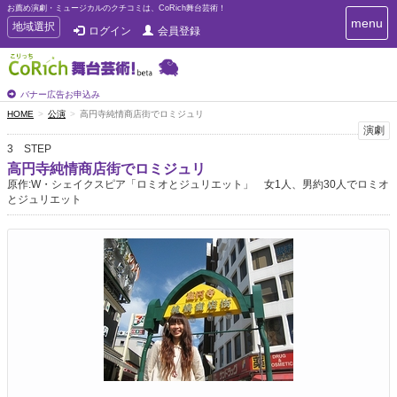
お薦め演劇・ミュージカルのクチコミは、CoRich舞台芸術！
T
menu
T
地域選択
ログイン
会員登録
o
o
g
g
g
g
l
l
バナー広告お申込み
e
e
HOME
公演
高円寺純情商店街でロミジュリ
n
n
演劇
a
a
v
3 STEP
i
v
高円寺純情商店街でロミジュリ
g
i
原作:W・シェイクスピア「ロミオとジュリエット」 女1人、男約30人でロミオ
a
g
とジュリエット
t
a
i
t
o
n
i
o
n