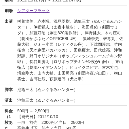
期間
2012/11/12 (月) ～ 2012/11/14 (水)
劇場
シアターブラッツ
出演
榊菜津美、赤本颯、浅見臣樹、池亀三太（ぬいぐるみハン
ター）、伊福覚志（ま夜中散歩）、海田眞佑（劇団ウミ
ダ）、加藤好昭（劇団820製作所）、岸野健太、木村庄司
（劇団かさぶた／OFFICEBLUE）、狐崎崇史、鼓毒丸、佐
藤大顕、ジミー小西（レティクル座）、下津間淳志、竹内
拓也（天才劇団バカバッカ）、田島慶太、田代雄亮、津和
野諒、野口オリジナル（ポップンマッシュルームチキン野
郎）、長谷川慶明（ロリポップチキン/今夜が山田）、東山
拓広（劇団ハイデンカン）、ヒョイクスピア、古木将也、
増森剛大、山内大輔、山田勇亮（劇団今夜が山田）、横山
将士、吉田壮辰、萩原達郎（犬と串）
脚本
池亀三太（ぬいぐるみハンター）
演出
池亀三太（ぬいぐるみハンター）
料金
500円 ～ 2,500円
（1
【発売日】2012/10/10
枚あ
一般 前売 2000円／当日 2500円
た
高校生以下 前売／当日 500円