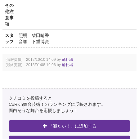
その
他注
意事
項
スタ
照明 柴田晴香
ッフ
音響 下重博資
[情報提供] 2012/10/10 14:09 by
踊れ場
[最終更新] 2013/01/08 19:06 by
踊れ場
クチコミを投稿すると
CoRich舞台芸術！のランキングに反映されます。
面白そうな舞台を応援しましょう！
「観たい！」に追加する