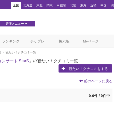
！
全国
北海道
東北
関東
甲信越
北陸
東海
近畿
中国
四
管理メニュー
団体WEBサイト管理
顧客管理
ランキング
チケプレ
掲示板
Myページ
S
観たい！クチコミ一覧
サート StarS
」の観たい！クチコミ一覧
観たい！クチコミをする
前のページに戻る
0-0件 / 0件中