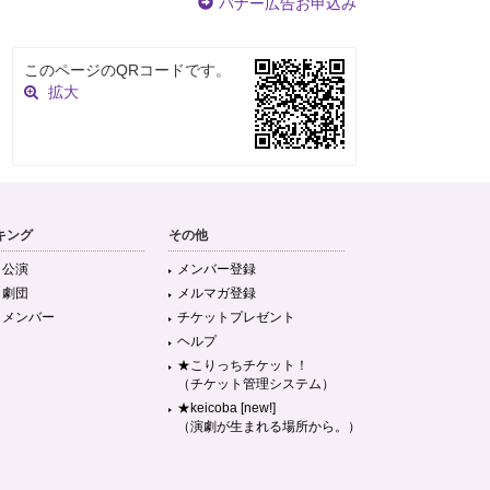
バナー広告お申込み
このページのQRコードです。
拡大
キング
その他
目公演
メンバー登録
目劇団
メルマガ登録
目メンバー
チケットプレゼント
ヘルプ
★こりっちチケット！
（チケット管理システム）
★keicoba [new!]
（演劇が生まれる場所から。）