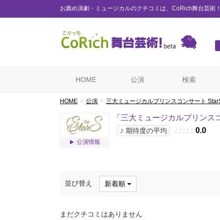
お薦め演劇・ミュージカルのクチコミは、CoRich舞台芸術
HOME
公演
検索
HOME
公演
三大ミュージカルプリンスコンサート Star
「
三大ミュージカルプリンスコン
♪
0.0
期待度の平均
♪
♪
♪
♪
♪
公演情報
並び替え
新着順
まだクチコミはありません