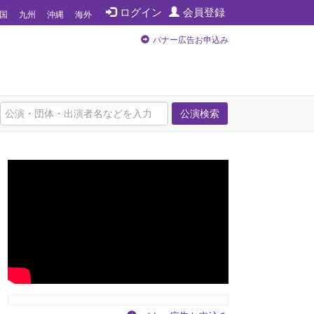
ログイン
会員登録
国
九州
沖縄
海外
バナー広告お申込み
公演検索