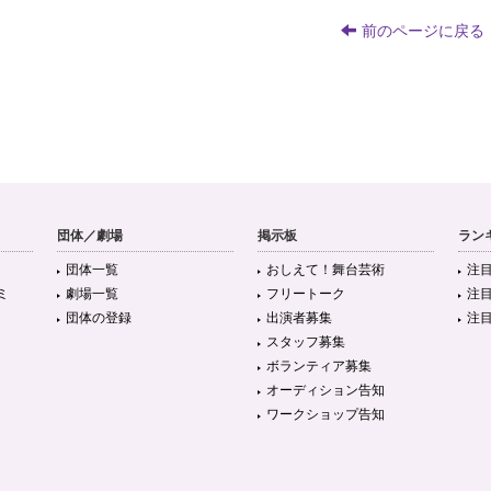
前のページに戻る
団体／劇場
掲示板
ラン
団体一覧
おしえて！舞台芸術
注
ミ
劇場一覧
フリートーク
注
団体の登録
出演者募集
注
スタッフ募集
ボランティア募集
オーディション告知
ワークショップ告知