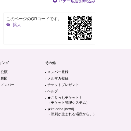
バナー広告お申込み
このページのQRコードです。
拡大
キング
その他
目公演
メンバー登録
目劇団
メルマガ登録
目メンバー
チケットプレゼント
ヘルプ
★こりっちチケット！
（チケット管理システム）
★keicoba [new!]
（演劇が生まれる場所から。）