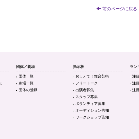
前のページに戻る
団体／劇場
掲示板
ラン
団体一覧
おしえて！舞台芸術
注
ミ
劇場一覧
フリートーク
注
団体の登録
出演者募集
注
スタッフ募集
ボランティア募集
オーディション告知
ワークショップ告知