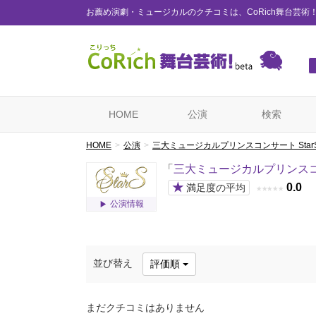
お薦め演劇・ミュージカルのクチコミは、CoRich舞台芸術
HOME
公演
検索
HOME
公演
三大ミュージカルプリンスコンサート Star
「
三大ミュージカルプリンスコン
★
0.0
満足度の平均
★
★
★
★
★
公演情報
並び替え
評価順
まだクチコミはありません