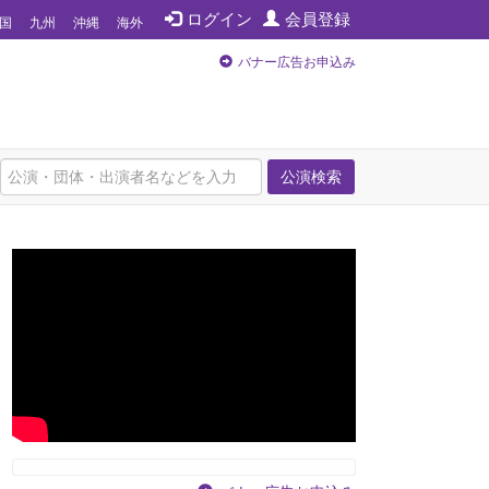
ログイン
会員登録
国
九州
沖縄
海外
バナー広告お申込み
公演検索