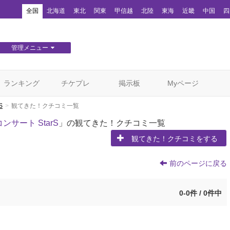
！
全国
北海道
東北
関東
甲信越
北陸
東海
近畿
中国
四
管理メニュー
団体WEBサイト管理
顧客管理
ランキング
チケプレ
掲示板
Myページ
S
観てきた！クチコミ一覧
サート StarS
」の観てきた！クチコミ一覧
観てきた！クチコミをする
前のページに戻る
0-0件 / 0件中