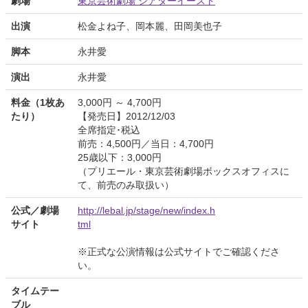
劇場
東京芸術劇場 シアターイースト
出演
松金よね子、岡本麗、田岡美也子
脚本
永井愛
演出
永井愛
料金（1枚あ
3,000円 ～ 4,700円
たり）
【発売日】2012/12/03
全席指定･税込
前売：4,500円／当日：4,700円
25歳以下：3,000円
（プリエール・東京芸術劇場ボックスオフィスに
て、前売のみ取扱い）
公式／劇場
http://lebal.jp/stage/new/index.h
サイト
tml
※正式な公演情報は公式サイトでご確認くださ
い。
タイムテー
ブル