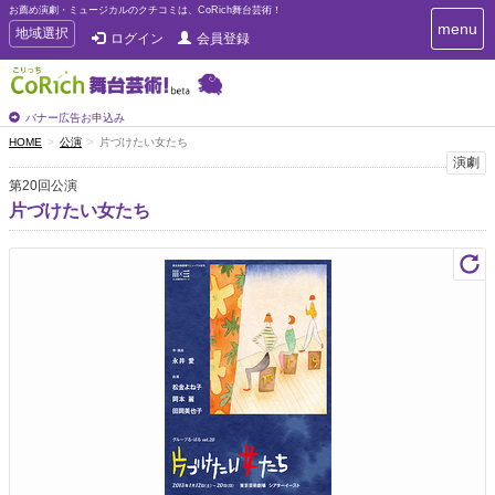
お薦め演劇・ミュージカルのクチコミは、CoRich舞台芸術！
T
menu
T
地域選択
ログイン
会員登録
o
o
g
g
g
g
l
l
バナー広告お申込み
e
e
HOME
公演
片づけたい女たち
n
n
演劇
a
a
v
第20回公演
i
v
片づけたい女たち
g
i
a
g
t
a
i
t
o
n
i
o
n