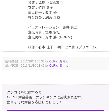
音響：原島 正治(囃組)
衣裳：竹原 典子
演出助手：鈴木 修
舞台監督：網倉 直樹
イラストレーション：荒井 良二
宣伝写真：塩谷 安弘
宣伝美術：鈴木 勝（FORM）
制作：有本 佳子 津田 はつ恵（プリエール）
[情報提供] 2012/10/03 15:33 by
CoRich案内人
[最終更新] 2013/11/10 11:45 by
CoRich案内人
クチコミを投稿すると
CoRich舞台芸術！のランキングに反映されます。
面白そうな舞台を応援しましょう！