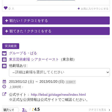
人
0
お気に入りチラシにする
観たい！クチコミをする
観てきた！クチコミをする
実演鑑賞
グループる・ばる
東京芸術劇場 シアターイースト
（東京都）
他劇場あり:
2013/01/12 (土) ～ 2013/01/20 (日)
公演終了
上演時間：
公式サイト：
http://lebal.jp/stage/new/index.html
※正式な公演情報は公式サイトでご確認ください。
3
/
4.5
人