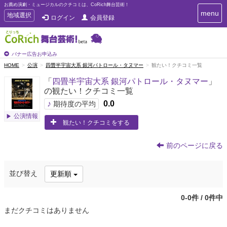
お薦め演劇・ミュージカルのクチコミは、CoRich舞台芸術！
T
menu
T
地域選択
ログイン
会員登録
o
o
g
g
g
g
l
l
バナー広告お申込み
e
e
HOME
公演
四畳半宇宙大系 銀河パトロール・タヌマー
観たい！クチコミ一覧
n
n
a
「
四畳半宇宙大系 銀河パトロール・タヌマー
」
a
v
の観たい！クチコミ一覧
i
v
g
♪
0.0
i
期待度の平均
a
g
公演情報
t
観たい！クチコミをする
a
i
t
o
n
i
前のページに戻る
o
n
並び替え
更新順
0-0件 / 0件中
まだクチコミはありません