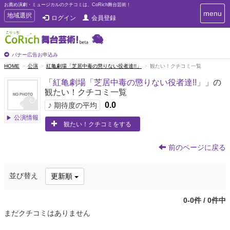
お薦め演劇・ミュージカルのクチコミは、CoRich舞台芸術！
T
menu
T
地域選択
ログイン
会員登録
o
o
g
g
g
g
l
l
バナー広告お申込み
e
e
HOME
公演
紅亀劇場「芝居中毒の懲りない役者達!!」
観たい！クチコミ一覧
n
n
a
「
紅亀劇場「芝居中毒の懲りない役者達!!」
」の
a
v
観たい！クチコミ一覧
i
v
g
♪
0.0
i
期待度の平均
a
g
公演情報
t
観たい！クチコミをする
a
i
t
o
n
i
前のページに戻る
o
n
並び替え
更新順
0-0件 / 0件中
まだクチコミはありません