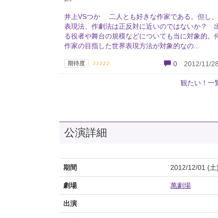
井上VSつか 二人とも好きな作家である。但し
表現法、作劇法は正反対に近いのではないか？ 
る役者や舞台の規模などについても当に対象的。
作家の目指した世界表現方法が対象的なの...
♪♪♪♪♪
期待度
0
2012/11/28
観たい！一
公演詳細
期間
2012/12/01 (土
劇場
萬劇場
出演