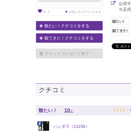
公式
※正式
人
0
お気に入りチラシにする
観たい！クチコミをする
観てきた！クチコミをする
チケットプレゼント終了
クチコミ
♪
♪
♪
♪
♪
10
観たい！
人
ハンダラ（11236）