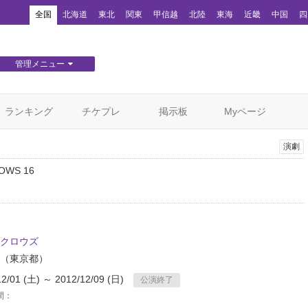
！
全国
北海道
東北
関東
甲信越
北陸
東海
近畿
中国
四
管理メニュー
団体WEBサイト管理
顧客管理
ランキング
チケプレ
掲示板
Myページ
演劇
OWS 16
クロウズ
（東京都）
12/01 (土) ～ 2012/12/09 (日)
公演終了
間：