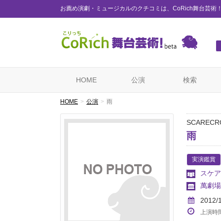
お薦め演劇・ミュージカルのクチコミは、CoRich舞台芸術
HOME
公演
検索
HOME
公演
雨
SCARECR
雨
実演鑑賞
スケア
萬劇場
2012/
上演時