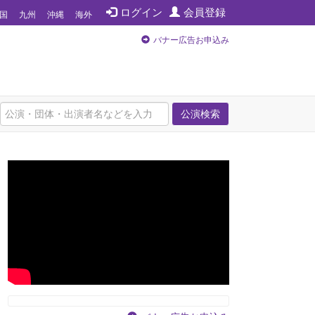
ログイン
会員登録
国
九州
沖縄
海外
バナー広告お申込み
公演検索