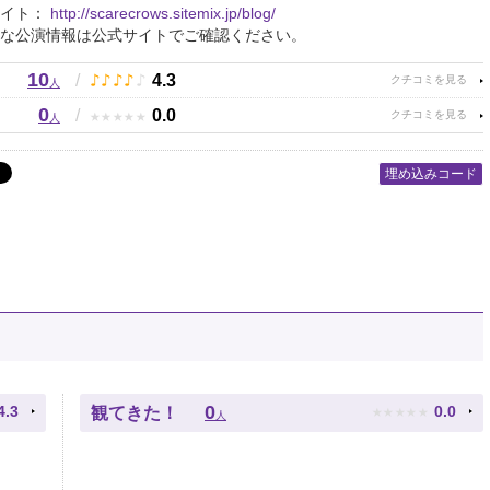
サイト：
http://scarecrows.sitemix.jp/blog/
な公演情報は公式サイトでご確認ください。
10
♪
♪
♪
♪
♪
/
4.3
人
0
★
★
★
★
★
/
0.0
人
埋め込みコード
★
★
★
★
★
0
4.3
0.0
観てきた！
人