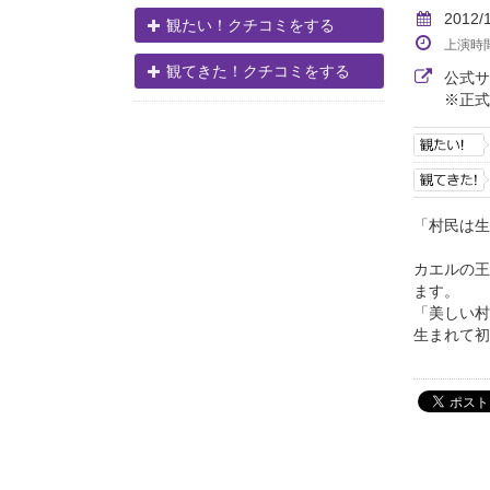
2012/
観たい！クチコミをする
上演時
観てきた！クチコミをする
公式
※正式
「村民は生
ポワ
カエルの王
ます。
「美しい村
生まれて初