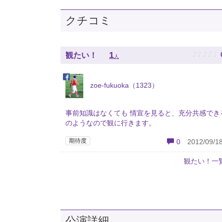
クチコミ
♪
♪
♪
♪
♪
1
観たい！
人
zoe-fukuoka（1323）
事前知識はなくても 情宣を見ると、充分共感でき
のようなので観に行きます。
期待度
0
2012/09/18
観たい！一
公演詳細