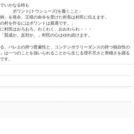
でいかなる時も
シューズ)を履くこと」
例」を発令。王様の命令を受けた村長は村民に伝えます。
の村を作るにはポワントは最適です。」
に村民はおろおろ、わくわく、おおわらわ・・・
「賛成か、反対か、」村民の心はゆれ続けます。
る、バレエの持つ普遍性と、コンテンポラリーダンスの持つ独自性の
』は一つのことを強いられることから生じる理不尽さと滑稽さを踊る
です。