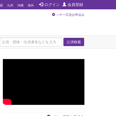
ログイン
会員登録
国
九州
沖縄
海外
バナー広告お申込み
公演検索