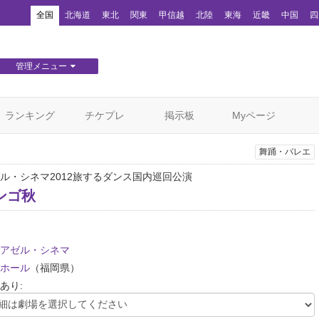
！
全国
北海道
東北
関東
甲信越
北陸
東海
近畿
中国
四
管理メニュー
団体WEBサイト管理
顧客管理
ランキング
チケプレ
掲示板
Myページ
舞踊・バレエ
ル・シネマ2012旅するダンス国内巡回公演
ンゴ秋
アゼル・シネマ
ホール
（福岡県）
あり: