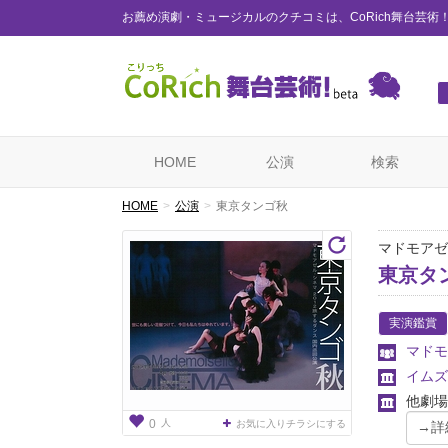
お薦め演劇・ミュージカルのクチコミは、CoRich舞台芸術
HOME
公演
検索
HOME
公演
東京タンゴ秋
マドモアゼ
東京タ
実演鑑賞
マドモ
イムズ
他劇場
人
0
お気に入りチラシにする