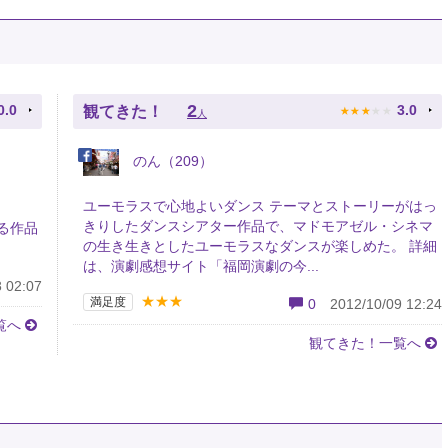
★
★
★
★
★
2
0.0
3.0
観てきた！
人
のん（209）
ユーモラスで心地よいダンス テーマとストーリーがはっ
きりしたダンスシアター作品で、マドモアゼル・シネマ
る作品
の生き生きとしたユーモラスなダンスが楽しめた。 詳細
は、演劇感想サイト「福岡演劇の今...
 02:07
★★★
満足度
0
2012/10/09 12:24
覧へ
観てきた！一覧へ