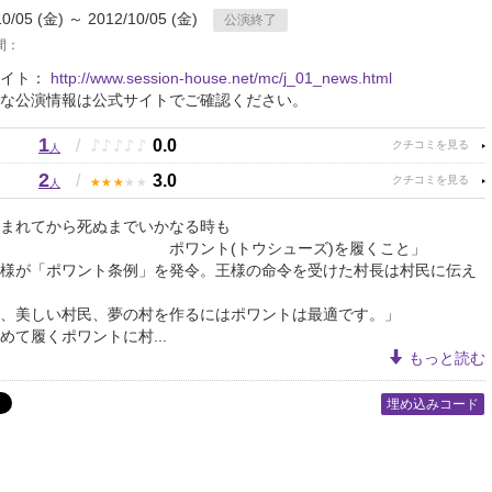
10/05 (金) ～ 2012/10/05 (金)
公演終了
間：
サイト：
http://www.session-house.net/mc/j_01_news.html
な公演情報は公式サイトでご確認ください。
1
♪
♪
♪
♪
♪
/
0.0
人
2
★
★
★
★
★
/
3.0
人
まれてから死ぬまでいかなる時も
ント(トウシューズ)を履くこと」
様が「ポワント条例」を発令。王様の命令を受けた村長は村民に伝え
、美しい村民、夢の村を作るにはポワントは最適です。」
めて履くポワントに村...
もっと読む
埋め込みコード