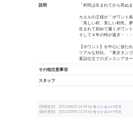
説明
「村民は生まれてから死ぬま
ポワント(トウ
カエルの王様が「ポワント条
「美しい村、美しい村民、夢
生まれて初めて履くポワント
そして４年の時が過ぎ・・・
【ポワント】を中心に放たれ
リアルな対比。『東京タンゴ
童話仕立てのダンスシアター
その他注意事項
スタッフ
[情報提供] 2012/08/23 14:09 by
セッションハウス
[最終更新] 2012/10/09 12:24 by
セッションハウス