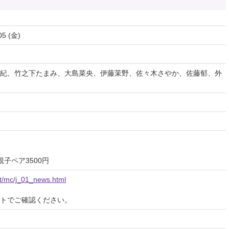
05 (金)
紀、竹之下たまみ、大島菜央、伊藤茉野、佐々木さやか、佐藤郁、外
親子ペア3500円
et/mc/j_01_news.html
イトでご確認ください。