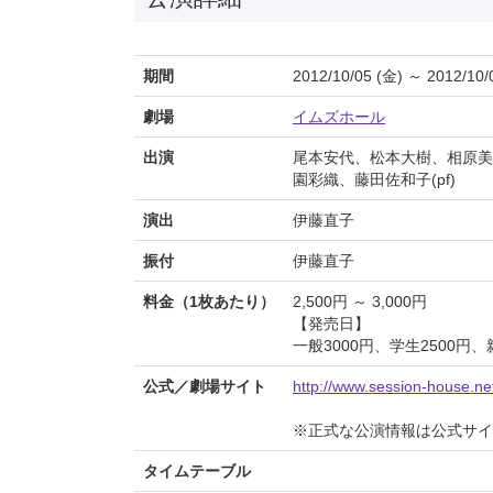
期間
2012/10/05 (金) ～ 2012/10/
劇場
イムズホール
出演
尾本安代、松本大樹、相原美
園彩織、藤田佐和子(pf)
演出
伊藤直子
振付
伊藤直子
料金（1枚あたり）
2,500円 ～ 3,000円
【発売日】
一般3000円、学生2500円、
公式／劇場サイト
http://www.session-house.n
※正式な公演情報は公式サ
タイムテーブル