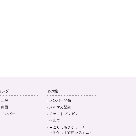
キング
その他
目公演
メンバー登録
目劇団
メルマガ登録
目メンバー
チケットプレゼント
ヘルプ
★こりっちチケット！
（チケット管理システム）