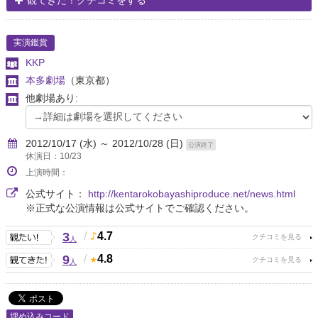
観てきた！クチコミをする
実演鑑賞
KKP
本多劇場
（東京都）
他劇場あり:
2012/10/17 (水) ～ 2012/10/28 (日)
公演終了
休演日：10/23
上演時間：
公式サイト：
http://kentarokobayashiproduce.net/news.html
※正式な公演情報は公式サイトでご確認ください。
3
/
4.7
人
9
/
4.8
人
埋め込みコード