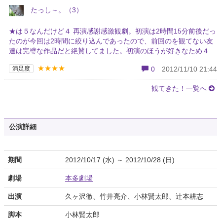
たっし～。（3）
★は５なんだけど４ 再演感謝感激観劇。初演は2時間15分前後だっ
たのが今回は2時間に絞り込んであったので、前回のを観てない友
達は完璧な作品だと絶賛してました。初演のほうが好きなため４
★★★★
満足度
0
2012/11/10 21:44
観てきた！一覧へ
公演詳細
期間
2012/10/17 (水) ～ 2012/10/28 (日)
劇場
本多劇場
出演
久ヶ沢徹、竹井亮介、小林賢太郎、辻本耕志
脚本
小林賢太郎