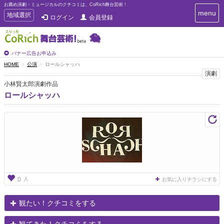
お薦め演劇・ミュージカルのクチコミは、CoRich舞台芸術！
T
menu
T
地域選択
ログイン
会員登録
o
o
g
g
g
g
l
l
バナー広告お申込み
e
e
HOME
公演
ロールシャッハ
n
n
演劇
a
a
v
小林賢太郎演劇作品
i
v
ロールシャッハ
g
i
a
g
t
a
i
t
o
n
i
o
n
人
0
お気に入りチラシにする
観たい！クチコミをする