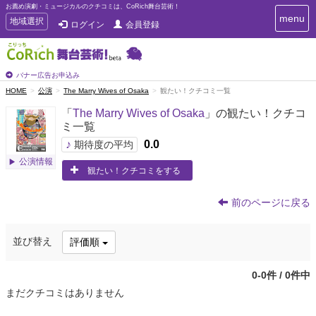
お薦め演劇・ミュージカルのクチコミは、CoRich舞台芸術！
T
menu
T
地域選択
ログイン
会員登録
o
o
g
g
g
g
l
l
バナー広告お申込み
e
e
HOME
公演
The Marry Wives of Osaka
観たい！クチコミ一覧
n
n
a
「
The Marry Wives of Osaka
」の観たい！クチコ
a
v
ミ一覧
i
v
g
♪
0.0
i
期待度の平均
a
g
公演情報
t
観たい！クチコミをする
a
i
t
o
n
i
前のページに戻る
o
n
並び替え
評価順
0-0件 / 0件中
まだクチコミはありません