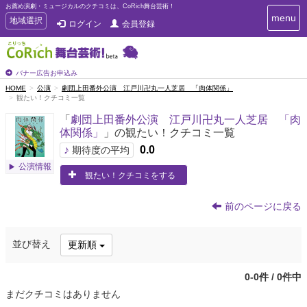
お薦め演劇・ミュージカルのクチコミは、CoRich舞台芸術！
T
menu
T
地域選択
ログイン
会員登録
o
o
g
g
g
g
l
l
バナー広告お申込み
e
e
HOME
公演
劇団上田番外公演 江戸川卍丸一人芝居 「肉体関係」
n
観たい！クチコミ一覧
n
a
a
v
「
劇団上田番外公演 江戸川卍丸一人芝居 「肉
i
v
体関係」
」の観たい！クチコミ一覧
g
i
a
♪
0.0
期待度の平均
g
t
公演情報
a
i
観たい！クチコミをする
t
o
n
i
前のページに戻る
o
n
並び替え
更新順
0-0件 / 0件中
まだクチコミはありません