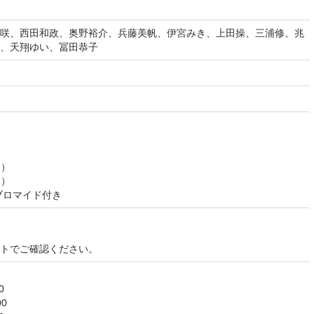
咲、西田和政、奥野裕介、兵藤美帆、伊宮みき、上田操、三浦修、兆
子、天翔ゆい、冨田恭子
定）
定）
ブロマイド付き
イトでご確認ください。
0
0