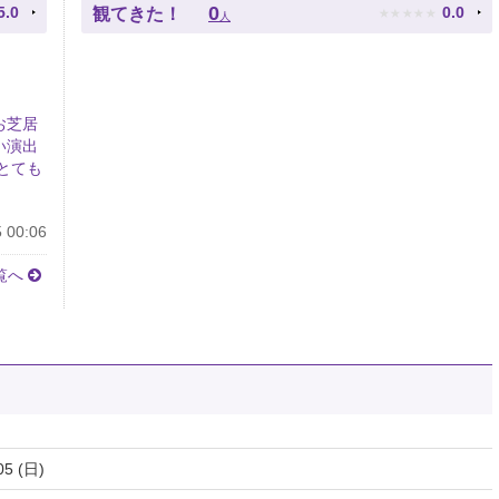
★
★
★
★
★
0
5.0
0.0
観てきた！
人
お芝居
い演出
とても
 00:06
覧へ
05 (日)