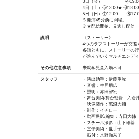
3日（金） ④19:0
4日（土）⑤13:00★ ⑥18:00
5日（日）⑦12:00 ⑧17:0
※開演45分前に開場。
※★配信開始、見逃し配信一
説明
《ストーリー》
4つのラブストーリーが交差
各話ともに、ストーリーの行
が進んでいくマルチエンディ
その他注意事項
未就学児童入場不可
スタッフ
・演出助手：伊藤重弥
・音響：牛居朋広
・照明：赤田智宏
・舞台美術/舞台監督：入倉
・映像製作：萬浪大輔
・制作：イチロー
・動画撮影/編集：寺田大輔
・スチール撮影：山下雄基
・宣伝美術：世手子
・振付：水野伽奈子