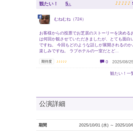
♪
♪
♪
♪
♪
5
観たい！
人
むねむね（724）
お客様からの投票でお芝居のストーリーを決める
は何回か観させていただきましたが、とても面白
ですね。 今回もどのような話しが展開されるのか
楽しみですね。 ラブホテルの一室だとど...
♪♪♪♪♪
期待度
0
2025/08/25
観たい！一
公演詳細
期間
2025/10/01 (水) ～ 2025/10/