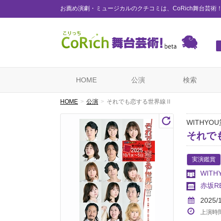
お薦め演劇・ミュージカルのクチコミは、CoRich舞台芸術
HOME
公演
検索
HOME
公演
それでも恋する世界線Ⅱ
WITHYO
それで
実演鑑賞
WITH
赤坂RE
2025/
上演時