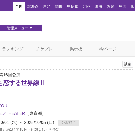
！
全国
北海道
東北
関東
甲信越
北陸
東海
近畿
中国
四
管理メニュー
団体WEBサイト管理
顧客管理
ランキング
チケプレ
掲示板
Myページ
演劇
U第16回公演
も恋する世界線Ⅱ
YOU
D/THEATER
（東京都）
10/01 (水) ～ 2025/10/05 (日)
公演終了
間： 約1時間45分（休憩なし）を予定