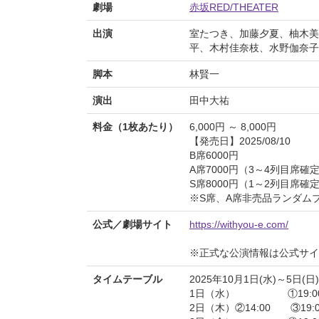
劇場
赤坂RED/THEATER
出演
室たつき、加藤夕夏、柚木美
平、木村佳奈枝、水野伽奈
脚本
林賢一
演出
田中大祐
料金（1枚あたり）
6,000円 ～ 8,000円
【発売日】2025/08/10
B席6000円
A席7000円（3～4列目席確
S席8000円（1～2列目席確
※S席、A席非売品ランダム
公式／劇場サイト
https://withyou-e.com/
※正式な公演情報は公式サ
タイムテーブル
2025年10月1日(水)～5日(日)
1日（水） ①19:0
2日（木）②14:00 ③19:0