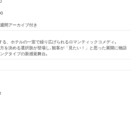
0
0
週間アーカイブ付き
する、ホテルの一室で繰り広げられるロマンティックコメディ｡
方を決める選択肢が登場し､観客が「見たい！」と思った展開に物語
ングタイプの新感覚舞台｡
津