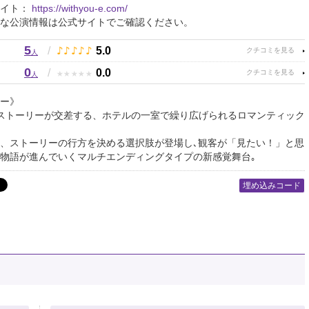
サイト：
https://withyou-e.com/
な公演情報は公式サイトでご確認ください。
5
♪
♪
♪
♪
♪
/
5.0
人
0
★
★
★
★
★
/
0.0
人
ー》
ストーリーが交差する、ホテルの一室で繰り広げられるロマンティック
、ストーリーの行方を決める選択肢が登場し､観客が「見たい！」と思
物語が進んでいくマルチエンディングタイプの新感覚舞台｡
埋め込みコード