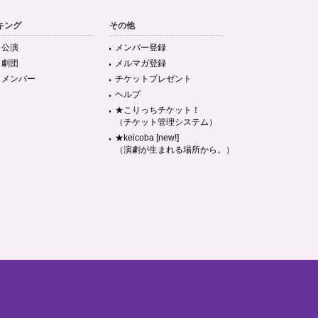
キング
その他
目公演
メンバー登録
目劇団
メルマガ登録
目メンバー
チケットプレゼント
ヘルプ
★こりっちチケット！
（チケット管理システム）
★keicoba [new!]
（演劇が生まれる場所から。）