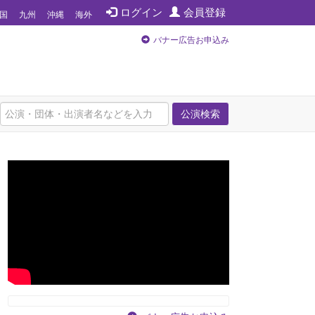
ログイン
会員登録
国
九州
沖縄
海外
バナー広告お申込み
公演検索