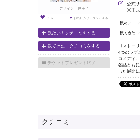
公式
デザイン：世手子
※正式
人
0
お気に入りチラシにする
観たい！クチコミをする
《ストーリ
観てきた！クチコミをする
4つのラブ
コメディ｡
チケットプレゼント終了
各話ともに
った展開に
クチコミ