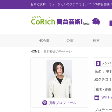
お薦め演劇・ミュージカルのクチコミは、CoRich舞台芸術
HOME
公演
検索
HOME
奥野裕介のMyページ
メンバ
氏名： 奥
総クチコミ
役者・俳優
WITH
演者プロフィール
プロデュー