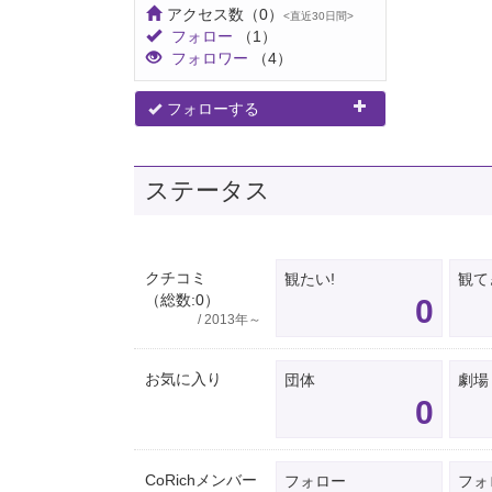
アクセス数
（0）
<直近30日間>
フォロー
（1）
フォロワー
（4）
フォローする
ステータス
クチコミ
観たい!
観て
（総数:0）
0
/ 2013年～
お気に入り
団体
劇場
0
CoRichメンバー
フォロー
フォ