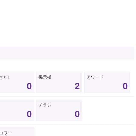
きた!
掲示板
アワード
0
2
0
チラシ
0
0
ロワー