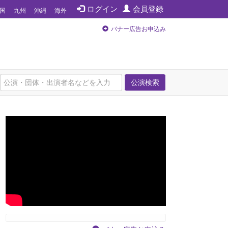
ログイン
会員登録
国
九州
沖縄
海外
バナー広告お申込み
公演検索