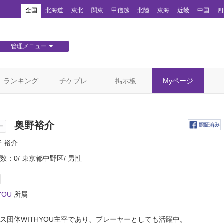
！
全国
北海道
東北
関東
甲信越
北陸
東海
近畿
中国
四
管理メニュー
団体WEBサイト管理
顧客管理
ランキング
チケプレ
掲示板
Myページ
奥野裕介
ー
野 裕介
数：0
東京都中野区
男性
YOU
所属
ス団体WITHYOU主宰であり、プレーヤーとしても活躍中。